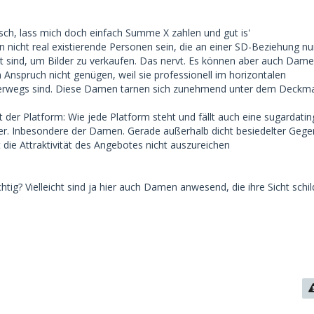
ch, lass mich doch einfach Summe X zahlen und gut is'
n nicht real existierende Personen sein, die an einer SD-Beziehung nu
rt sind, um Bilder zu verkaufen. Das nervt. Es können aber auch Damen
nspruch nicht genügen, weil sie professionell im horizontalen
rwegs sind. Diese Damen tarnen sich zunehmend unter dem Deckma
tät der Platform: Wie jede Platform steht und fällt auch eine sugardatin
er. Inbesondere der Damen. Gerade außerhalb dicht besiedelter Gege
t die Attraktivität des Angebotes nicht auszureichen
htig? Vielleicht sind ja hier auch Damen anwesend, die ihre Sicht schi