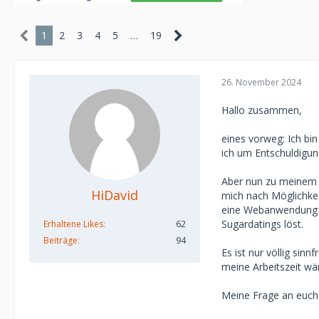
1
2
3
4
5
…
19
26. November 2024
Hallo zusammen,
eines vorweg: Ich bin
ich um Entschuldigun
Aber nun zu meinem A
HiDavid
mich nach Möglichkei
eine Webanwendung u
Sugardatings löst.
Erhaltene Likes
62
Beiträge
94
Es ist nur völlig sin
meine Arbeitszeit wä
Meine Frage an euch 