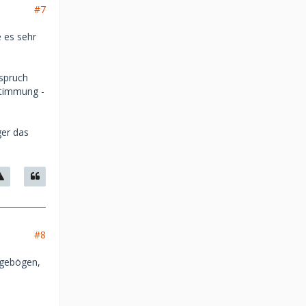
#7
 es sehr
nspruch
estimmung -
ger das
#8
agebögen,