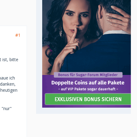
#1
ist, bitte
haue ich
edanken,
 heutigen
 "nur"