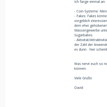
Ich fange einmal an:
- Coin-Systeme: Mens
- Fakes: Fakes könne
vorgeblich interessie
dem eher gehobenen A
Massengewerbe unte
Sugarbabes.
- Aktivität/Attraktivi
der Zahl der Anwend
es dünn - hier schein
Was nervt euch so ric
können.
Viele Grüße
David