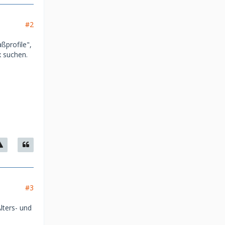
#2
ßprofile",
x suchen.
#3
lters- und