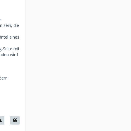
r
 sein, die
ntel eines
g-Seite mit
nden wird
ldern