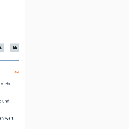
#4
h mehr
e und
Mehrwert