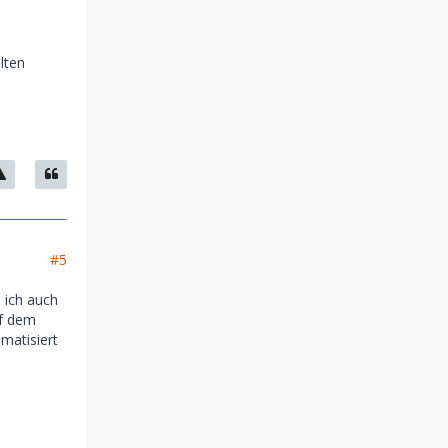
lten
#5
e ich auch
uf dem
matisiert