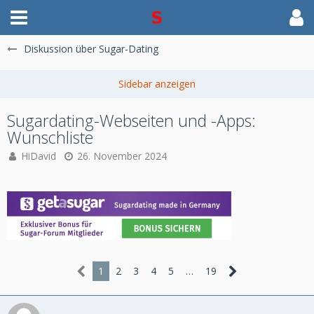
Diskussion über Sugar-Dating
Sugardating-Webseiten und -Apps:
Wunschliste
HiDavid
26. November 2024
1
2
3
4
5
…
19