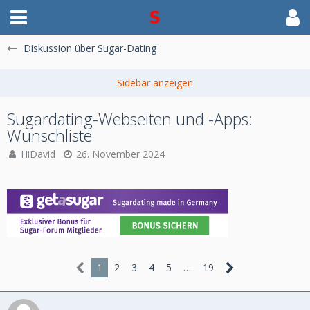
Diskussion über Sugar-Dating
Sugardating-Webseiten und -Apps:
Wunschliste
HiDavid
26. November 2024
1
2
3
4
5
…
19