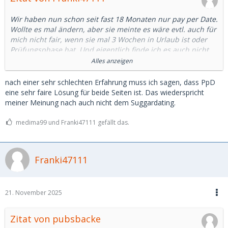
Wir haben nun schon seit fast 18 Monaten nur pay per Date.
Wollte es mal ändern, aber sie meinte es wäre evtl. auch für
mich nicht fair, wenn sie mal 3 Wochen in Urlaub ist oder
Prüfungsphase hat. Und eigentlich finde ich es auch nicht
mehr schlimm, obwohl ich mir zu 99% sicher bin, dass es
Alles anzeigen
keinen anderen gibt. Ich sehe folgende Vorteile:
Sie meldet sich öfter, da sie ja auch das Geld teilweise
nach einer sehr schlechten Erfahrung muss ich sagen, dass PpD
benötiggt
eine sehr faire Lösung für beide Seiten ist. Das wiederspricht
Ich kann mein Budget steuern
meiner Meinung nach auch nicht dem Suggardating.
Und ganz wichtig: Ich denke nicht immer - na hat sie nun
Zeit oder nicht
medima99 und Franki47111 gefällt das.
Klar anders kan es auch entspannt sein, aber ich hatte mal
eine getroffen die meinte gleich 1.000 im Monat und dann
Franki47111
rechen wir am Ende des Monats mal nach!!! Hmmm das
wird dann auch immer lustig jeden Monat eine Abrechung
Am besten Abschlagszahlung
21. November 2025
Zitat von pubsbacke