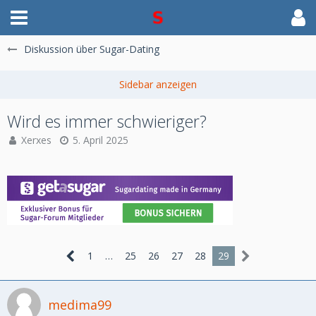
Diskussion über Sugar-Dating
Wird es immer schwieriger?
Xerxes
5. April 2025
1
…
25
26
27
28
29
medima99