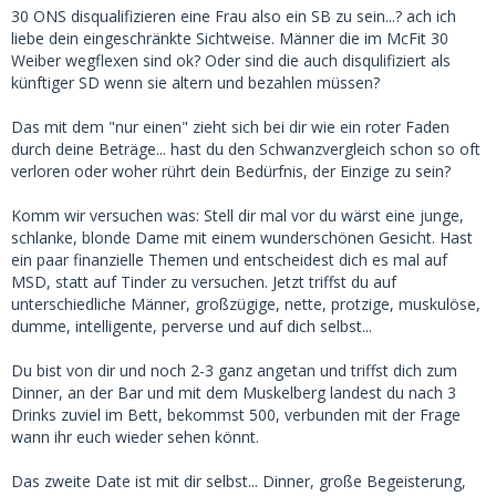
SB.
30 ONS disqualifizieren eine Frau also ein SB zu sein...? ach ich
liebe dein eingeschränkte Sichtweise. Männer die im McFit 30
Das ist eine Sexdienstleisterin, kein SB. Punkt, fertig aus.
Weiber wegflexen sind ok? Oder sind die auch disqulifiziert als
künftiger SD wenn sie altern und bezahlen müssen?
Das mit dem "nur einen" zieht sich bei dir wie ein roter Faden
durch deine Beträge... hast du den Schwanzvergleich schon so oft
verloren oder woher rührt dein Bedürfnis, der Einzige zu sein?
Komm wir versuchen was: Stell dir mal vor du wärst eine junge,
schlanke, blonde Dame mit einem wunderschönen Gesicht. Hast
ein paar finanzielle Themen und entscheidest dich es mal auf
MSD, statt auf Tinder zu versuchen. Jetzt triffst du auf
unterschiedliche Männer, großzügige, nette, protzige, muskulöse,
dumme, intelligente, perverse und auf dich selbst...
Du bist von dir und noch 2-3 ganz angetan und triffst dich zum
Dinner, an der Bar und mit dem Muskelberg landest du nach 3
Drinks zuviel im Bett, bekommst 500, verbunden mit der Frage
wann ihr euch wieder sehen könnt.
Das zweite Date ist mit dir selbst... Dinner, große Begeisterung,