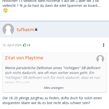
restlichen 15 vielleicht dann nochmal 5 auf die 2 aber die 3 ok
vielleicht 1 % ja da hast du dann die edel Spammer an board.....
tufkasm
15. April 2026
+4
Zitat von Playtime
Meine persönliche Definition eines "richtigen" SB definiert
sich nicht dadurch, wie oft man vorher essen geht. Ein
"richtiges" SB definiert sich für mich dadurch, dass es nur
einen SD sucht.
Alles anzeigen
Natürlich kann sie bei dieser Suche auch 1 oder 2 Mal falsch
liegen.
Die 18-20 jährige Jungfrau zu finden, düfte doch für solch einen
eloquenten Mann wie du es bist nicht allzu schwer sein?
Ein "SB" das vorher wahllos 30 ONS hatte, ist für mich kein