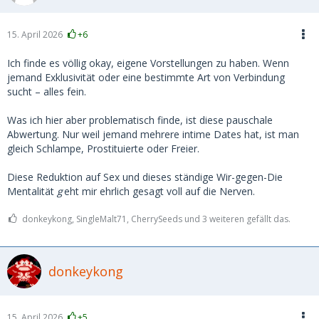
du dein männliches Ich fortan öfters, genießt aber auch 3
mal im Monat den Muskelberg ausm McFit... deinem
männlichen ich erzählst du natürlich nichts davon... lügen
15. April 2026
+6
kannst du ja als Frau ganz gut und ohne rot zu werden...
Ich finde es völlig okay, eigene Vorstellungen zu haben. Wenn
Ich will damit sagen, du weißt es nicht! Du kannst es nicht
jemand Exklusivität oder eine bestimmte Art von Verbindung
wissen! Die Spermienspeicher haben keinen
sucht – alles fein.
Kilometerzähler.... eng ist nicht der Vorführwagen mit erst
600 Kilomenter und weit ist keine Abnutzung, sondern
Was ich hier aber problematisch finde, ist diese pauschale
signalisieren lediglich den Grad der Erregung verbunden
Abwertung. Nur weil jemand mehrere intime Dates hat, ist man
mit Entspannung und wachsender Menge an Feuchtigkeit...
gleich Schlampe, Prostituierte oder Freier.
Diese Reduktion auf Sex und dieses ständige Wir-gegen-Die
Mentalität
g
eht mir ehrlich gesagt voll auf die Nerven.
donkeykong, SingleMalt71, CherrySeeds und 3 weiteren gefällt das.
donkeykong
15. April 2026
+5