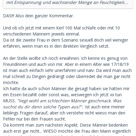
mit Entspannung und wachsender Menge an Feuchtigkeit...
DAS!!! Also dein ganzer Kommentar.
Und ob ich jetzt mit einem Kerl 100 Mal schlafe oder mit 10
verschiedenen Männern jeweils einmal.
Da ist die zweite Frau in dem Szenario sexuell doch viel weniger
erfahren, wenn man es in den direkten Vergleich setzt.
An der Stelle wollte ich noch erwähnen. Ich kenne es genug von
Freundinnen und auch von mir. Aber in einem Alter wie 17/18/19
ist man auch einfach sehr unerfahren und naiv. Da wird man auch
mal schnell zu Dingen gedrängt oder überredet die man gar nicht
möchte.
Ich hatte da auch schon Männer die gesagt haben sie hätten mir
ein Essen bezahlt oder sonst was, weswegen ich jetzt xx tun
MUSS.
"liegt wohl am schlechten Männer geschmack. Was
suchst du dir denn solche Typen aus?".
Ist auch eine meiner
lieblings Fragen darauf, aber ich verstehe nicht wieso man den
Fehler nur bei den Frauen sucht.
Da kommt man zum nächsten Aspekt. Diese Männer bedenken
auch erst gar nicht... WIESO möchte die Frau den Mann eigentlich