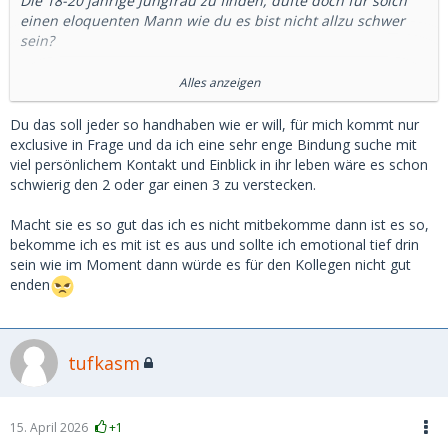
Die 18-20 jährige Jungfrau zu finden, düfte doch für solch
einen eloquenten Mann wie du es bist nicht allzu schwer
sein?
30 ONS disqualifizieren eine Frau also ein SB zu sein...? ach
Alles anzeigen
ich liebe dein eingeschränkte Sichtweise. Männer die im
McFit 30 Weiber wegflexen sind ok? Oder sind die auch
Du das soll jeder so handhaben wie er will, für mich kommt nur
disqulifiziert als künftiger SD wenn sie altern und bezahlen
exclusive in Frage und da ich eine sehr enge Bindung suche mit
müssen?
viel persönlichem Kontakt und Einblick in ihr leben wäre es schon
schwierig den 2 oder gar einen 3 zu verstecken.
Das mit dem "nur einen" zieht sich bei dir wie ein roter
Faden durch deine Beträge... hast du den Schwanzvergleich
Macht sie es so gut das ich es nicht mitbekomme dann ist es so,
schon so oft verloren oder woher rührt dein Bedürfnis, der
bekomme ich es mit ist es aus und sollte ich emotional tief drin
Einzige zu sein?
sein wie im Moment dann würde es für den Kollegen nicht gut
enden
Komm wir versuchen was: Stell dir mal vor du wärst eine
junge, schlanke, blonde Dame mit einem wunderschönen
Gesicht. Hast ein paar finanzielle Themen und entscheidest
tufkasm
dich es mal auf MSD, statt auf Tinder zu versuchen. Jetzt
triffst du auf unterschiedliche Männer, großzügige, nette,
protzige, muskulöse, dumme, intelligente, perverse und auf
dich selbst...
15. April 2026
+1