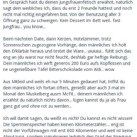
im Gespräch hast du deinen Jungsfrauenfetisch erwähnt, natürlich
sagt dein weibliches Ich, dass du erst 2 Freunde hattest und noch
nicht mal richtig eingefahren bist. Von der Benutzung aller 3
Öffnung ganz zu schweigen. Kein Dessert im Bett weil.. fast
Jungfrau... you know...
Beim nächsten Date, dann Kerzen, Hotelzimmer, trotz
Sonnenschein zugezogene Vorhänge, dein männliches Ich holt
den Erklärbär heraus und testet die Ware... uiuiuiui... fühlt sich das
eng an (du warst nur nicht feucht, deshlab gar heftige Reibung).
Dein männliches ich wirft generös 200 Euro aufs Kopfkissen und
ne ungenießbare Tafel Bitterschokolade vom Aldi... wow
Aus Mitleid und weils eh nur 5 Minuten gedauert hat, triffst du
dein männliches Ich fortan öfters, genießt aber auch 3 mal im
Monat den Muskelberg ausm McFit... deinem männlichen ich
erzählst du natürlich nichts davon... lügen kannst du ja als Frau
ganz gut und ohne rot zu werden...
Ich will damit sagen, du weißt es nicht! Du kannst es nicht wissen!
Die Spermienspeicher haben keinen Kilometerzähler.... eng ist
nicht der Vorführwagen mit erst 600 Kilomenter und weit ist keine
Abnutzung, sondern signalisieren lediglich den Grad der Erregung