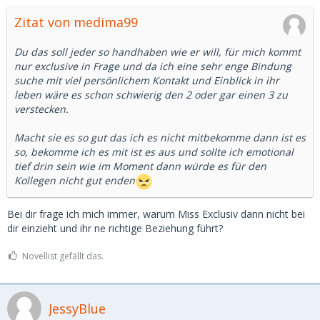
Du bist von dir und noch 2-3 ganz angetan und triffst dich
Zitat von medima99
zum Dinner, an der Bar und mit dem Muskelberg landest du
nach 3 Drinks zuviel im Bett, bekommst 500, verbunden mit
der Frage wann ihr euch wieder sehen könnt.
Du das soll jeder so handhaben wie er will, für mich kommt
nur exclusive in Frage und da ich eine sehr enge Bindung
Das zweite Date ist mit dir selbst... Dinner, große
suche mit viel persönlichem Kontakt und Einblick in ihr
Begeisterung, im Gespräch hast du deinen
leben wäre es schon schwierig den 2 oder gar einen 3 zu
Jungsfrauenfetisch erwähnt, natürlich sagt dein weibliches
verstecken.
Ich, dass du erst 2 Freunde hattest und noch nicht mal
richtig eingefahren bist. Von der Benutzung aller 3 Öffnung
Macht sie es so gut das ich es nicht mitbekomme dann ist es
ganz zu schweigen. Kein Dessert im Bett weil.. fast
so, bekomme ich es mit ist es aus und sollte ich emotional
Jungfrau... you know...
tief drin sein wie im Moment dann würde es für den
Kollegen nicht gut enden
Beim nächsten Date, dann Kerzen, Hotelzimmer, trotz
Sonnenschein zugezogene Vorhänge, dein männliches Ich
Bei dir frage ich mich immer, warum Miss Exclusiv dann nicht bei
holt den Erklärbär heraus und testet die Ware... uiuiuiui...
dir einzieht und ihr ne richtige Beziehung führt?
fühlt sich das eng an (du warst nur nicht feucht, deshlab
gar heftige Reibung). Dein männliches ich wirft generös 200
Novellist gefällt das.
Euro aufs Kopfkissen und ne ungenießbare Tafel
Bitterschokolade vom Aldi... wow
JessyBlue
Aus Mitleid und weils eh nur 5 Minuten gedauert hat, triffst