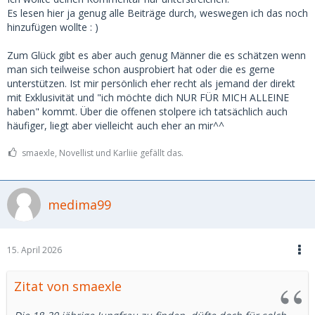
Mann eigentlich nicht nochmal ein zweites Mal wieder
Es lesen hier ja genug alle Beiträge durch, weswegen ich das noch
sehen? Scheitert ja auch teilweise am Gegenüber der nicht
hinzufügen wollte : )
wirklich überzeugt hat : )
Zum Glück gibt es aber auch genug Männer die es schätzen wenn
Sollen alles keine Ausreden sein, aber ich finde über einige
man sich teilweise schon ausprobiert hat oder die es gerne
Punkte könnte man auch nachdenken.
unterstützen. Ist mir persönlich eher recht als jemand der direkt
Sonst kann es auch einfach Spaß machen. Ich kenne da
mit Exklusivität und "ich möchte dich NUR FÜR MICH ALLEINE
auch einige denen erste Male einfach Spaß machen, weil es
haben" kommt. Über die offenen stolpere ich tatsächlich auch
für sie so aufregend und neu ist. Ich bin da eher für
häufiger, liegt aber vielleicht auch eher an mir^^
Bindung, aber so teilen sich die Geschmäcker.
smaexle, Novellist und Karliie gefällt das.
- und natürlich noch, Grüße aus dem Sex postiven links
grün versifften Berlin wo ja jeder noch Poly ist ; )
medima99
15. April 2026
Zitat von smaexle