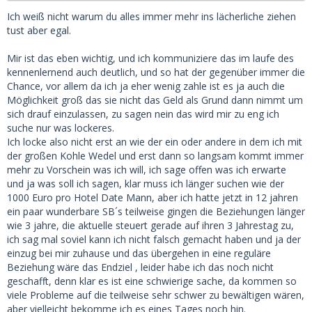
Ich weiß nicht warum du alles immer mehr ins lächerliche ziehen
tust aber egal.
Mir ist das eben wichtig, und ich kommuniziere das im laufe des
kennenlernend auch deutlich, und so hat der gegenüber immer die
Chance, vor allem da ich ja eher wenig zahle ist es ja auch die
Möglichkeit groß das sie nicht das Geld als Grund dann nimmt um
sich drauf einzulassen, zu sagen nein das wird mir zu eng ich
suche nur was lockeres.
Ich locke also nicht erst an wie der ein oder andere in dem ich mit
der großen Kohle Wedel und erst dann so langsam kommt immer
mehr zu Vorschein was ich will, ich sage offen was ich erwarte
und ja was soll ich sagen, klar muss ich länger suchen wie der
1000 Euro pro Hotel Date Mann, aber ich hatte jetzt in 12 jahren
ein paar wunderbare SB´s teilweise gingen die Beziehungen länger
wie 3 jahre, die aktuelle steuert gerade auf ihren 3 Jahrestag zu,
ich sag mal soviel kann ich nicht falsch gemacht haben und ja der
einzug bei mir zuhause und das übergehen in eine reguläre
Beziehung wäre das Endziel , leider habe ich das noch nicht
geschafft, denn klar es ist eine schwierige sache, da kommen so
viele Probleme auf die teilweise sehr schwer zu bewältigen wären,
aber vielleicht bekomme ich es eines Tages noch hin.