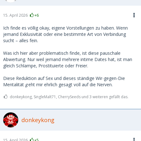
du dein männliches Ich fortan öfters, genießt aber auch 3
mal im Monat den Muskelberg ausm McFit... deinem
männlichen ich erzählst du natürlich nichts davon... lügen
15. April 2026
+6
kannst du ja als Frau ganz gut und ohne rot zu werden...
Ich finde es völlig okay, eigene Vorstellungen zu haben. Wenn
Ich will damit sagen, du weißt es nicht! Du kannst es nicht
jemand Exklusivität oder eine bestimmte Art von Verbindung
wissen! Die Spermienspeicher haben keinen
sucht – alles fein.
Kilometerzähler.... eng ist nicht der Vorführwagen mit erst
600 Kilomenter und weit ist keine Abnutzung, sondern
Was ich hier aber problematisch finde, ist diese pauschale
signalisieren lediglich den Grad der Erregung verbunden
Abwertung. Nur weil jemand mehrere intime Dates hat, ist man
mit Entspannung und wachsender Menge an Feuchtigkeit...
gleich Schlampe, Prostituierte oder Freier.
Diese Reduktion auf Sex und dieses ständige Wir-gegen-Die
Mentalität
g
eht mir ehrlich gesagt voll auf die Nerven.
donkeykong, SingleMalt71, CherrySeeds und 3 weiteren gefällt das.
donkeykong
15. April 2026
+5