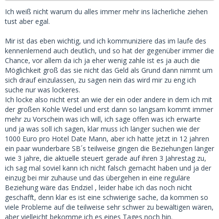
Ich weiß nicht warum du alles immer mehr ins lächerliche ziehen
tust aber egal.
Mir ist das eben wichtig, und ich kommuniziere das im laufe des
kennenlernend auch deutlich, und so hat der gegenüber immer die
Chance, vor allem da ich ja eher wenig zahle ist es ja auch die
Möglichkeit groß das sie nicht das Geld als Grund dann nimmt um
sich drauf einzulassen, zu sagen nein das wird mir zu eng ich
suche nur was lockeres.
Ich locke also nicht erst an wie der ein oder andere in dem ich mit
der großen Kohle Wedel und erst dann so langsam kommt immer
mehr zu Vorschein was ich will, ich sage offen was ich erwarte
und ja was soll ich sagen, klar muss ich länger suchen wie der
1000 Euro pro Hotel Date Mann, aber ich hatte jetzt in 12 jahren
ein paar wunderbare SB´s teilweise gingen die Beziehungen länger
wie 3 jahre, die aktuelle steuert gerade auf ihren 3 Jahrestag zu,
ich sag mal soviel kann ich nicht falsch gemacht haben und ja der
einzug bei mir zuhause und das übergehen in eine reguläre
Beziehung wäre das Endziel , leider habe ich das noch nicht
geschafft, denn klar es ist eine schwierige sache, da kommen so
viele Probleme auf die teilweise sehr schwer zu bewältigen wären,
aber vielleicht bekomme ich es eines Tages noch hin.