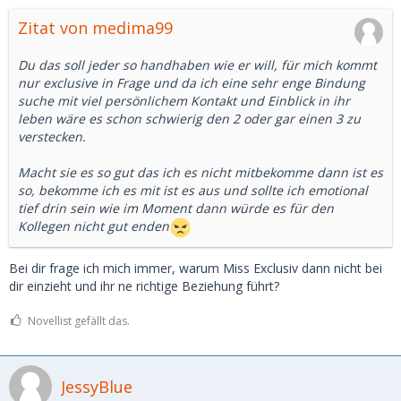
Du bist von dir und noch 2-3 ganz angetan und triffst dich
Zitat von medima99
zum Dinner, an der Bar und mit dem Muskelberg landest du
nach 3 Drinks zuviel im Bett, bekommst 500, verbunden mit
der Frage wann ihr euch wieder sehen könnt.
Du das soll jeder so handhaben wie er will, für mich kommt
nur exclusive in Frage und da ich eine sehr enge Bindung
Das zweite Date ist mit dir selbst... Dinner, große
suche mit viel persönlichem Kontakt und Einblick in ihr
Begeisterung, im Gespräch hast du deinen
leben wäre es schon schwierig den 2 oder gar einen 3 zu
Jungsfrauenfetisch erwähnt, natürlich sagt dein weibliches
verstecken.
Ich, dass du erst 2 Freunde hattest und noch nicht mal
richtig eingefahren bist. Von der Benutzung aller 3 Öffnung
Macht sie es so gut das ich es nicht mitbekomme dann ist es
ganz zu schweigen. Kein Dessert im Bett weil.. fast
so, bekomme ich es mit ist es aus und sollte ich emotional
Jungfrau... you know...
tief drin sein wie im Moment dann würde es für den
Kollegen nicht gut enden
Beim nächsten Date, dann Kerzen, Hotelzimmer, trotz
Sonnenschein zugezogene Vorhänge, dein männliches Ich
Bei dir frage ich mich immer, warum Miss Exclusiv dann nicht bei
holt den Erklärbär heraus und testet die Ware... uiuiuiui...
dir einzieht und ihr ne richtige Beziehung führt?
fühlt sich das eng an (du warst nur nicht feucht, deshlab
gar heftige Reibung). Dein männliches ich wirft generös 200
Novellist gefällt das.
Euro aufs Kopfkissen und ne ungenießbare Tafel
Bitterschokolade vom Aldi... wow
JessyBlue
Aus Mitleid und weils eh nur 5 Minuten gedauert hat, triffst