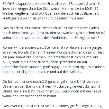
SB.
30 ONS disqualifizieren eine Frau also ein SB zu sein...? ach ich
liebe dein eingeschränkte Sichtweise. Männer die im McFit 30
Das ist eine Sexdienstleisterin, kein SB. Punkt, fertig aus.
Weiber wegflexen sind ok? Oder sind die auch disqulifiziert als
künftiger SD wenn sie altern und bezahlen müssen?
Das mit dem "nur einen" zieht sich bei dir wie ein roter Faden
durch deine Beträge... hast du den Schwanzvergleich schon so oft
verloren oder woher rührt dein Bedürfnis, der Einzige zu sein?
Komm wir versuchen was: Stell dir mal vor du wärst eine junge,
schlanke, blonde Dame mit einem wunderschönen Gesicht. Hast
ein paar finanzielle Themen und entscheidest dich es mal auf
MSD, statt auf Tinder zu versuchen. Jetzt triffst du auf
unterschiedliche Männer, großzügige, nette, protzige, muskulöse,
dumme, intelligente, perverse und auf dich selbst...
Du bist von dir und noch 2-3 ganz angetan und triffst dich zum
Dinner, an der Bar und mit dem Muskelberg landest du nach 3
Drinks zuviel im Bett, bekommst 500, verbunden mit der Frage
wann ihr euch wieder sehen könnt.
Das zweite Date ist mit dir selbst... Dinner, große Begeisterung,