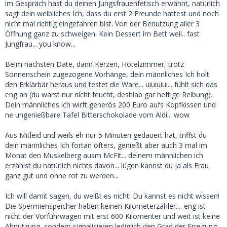
im Gespräch hast du deinen Jungsfrauenfetisch erwähnt, natürlich
sagt dein weibliches Ich, dass du erst 2 Freunde hattest und noch
nicht mal richtig eingefahren bist. Von der Benutzung aller 3
Öffnung ganz zu schweigen. Kein Dessert im Bett weil.. fast
Jungfrau... you know...
Beim nächsten Date, dann Kerzen, Hotelzimmer, trotz
Sonnenschein zugezogene Vorhänge, dein männliches Ich holt
den Erklärbär heraus und testet die Ware... uiuiuiui... fühlt sich das
eng an (du warst nur nicht feucht, deshlab gar heftige Reibung).
Dein männliches ich wirft generös 200 Euro aufs Kopfkissen und
ne ungenießbare Tafel Bitterschokolade vom Aldi... wow
Aus Mitleid und weils eh nur 5 Minuten gedauert hat, triffst du
dein männliches Ich fortan öfters, genießt aber auch 3 mal im
Monat den Muskelberg ausm McFit... deinem männlichen ich
erzählst du natürlich nichts davon... lügen kannst du ja als Frau
ganz gut und ohne rot zu werden...
Ich will damit sagen, du weißt es nicht! Du kannst es nicht wissen!
Die Spermienspeicher haben keinen Kilometerzähler.... eng ist
nicht der Vorführwagen mit erst 600 Kilomenter und weit ist keine
Abnutzung, sondern signalisieren lediglich den Grad der Erregung