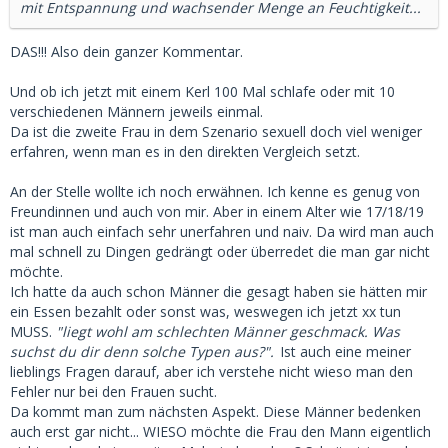
mit Entspannung und wachsender Menge an Feuchtigkeit...
DAS!!! Also dein ganzer Kommentar.
Und ob ich jetzt mit einem Kerl 100 Mal schlafe oder mit 10
verschiedenen Männern jeweils einmal.
Da ist die zweite Frau in dem Szenario sexuell doch viel weniger
erfahren, wenn man es in den direkten Vergleich setzt.
An der Stelle wollte ich noch erwähnen. Ich kenne es genug von
Freundinnen und auch von mir. Aber in einem Alter wie 17/18/19
ist man auch einfach sehr unerfahren und naiv. Da wird man auch
mal schnell zu Dingen gedrängt oder überredet die man gar nicht
möchte.
Ich hatte da auch schon Männer die gesagt haben sie hätten mir
ein Essen bezahlt oder sonst was, weswegen ich jetzt xx tun
MUSS.
"liegt wohl am schlechten Männer geschmack. Was
suchst du dir denn solche Typen aus?".
Ist auch eine meiner
lieblings Fragen darauf, aber ich verstehe nicht wieso man den
Fehler nur bei den Frauen sucht.
Da kommt man zum nächsten Aspekt. Diese Männer bedenken
auch erst gar nicht... WIESO möchte die Frau den Mann eigentlich