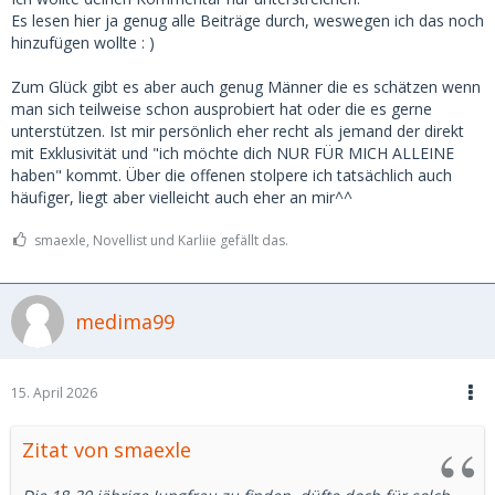
Mann eigentlich nicht nochmal ein zweites Mal wieder
Es lesen hier ja genug alle Beiträge durch, weswegen ich das noch
sehen? Scheitert ja auch teilweise am Gegenüber der nicht
hinzufügen wollte : )
wirklich überzeugt hat : )
Zum Glück gibt es aber auch genug Männer die es schätzen wenn
Sollen alles keine Ausreden sein, aber ich finde über einige
man sich teilweise schon ausprobiert hat oder die es gerne
Punkte könnte man auch nachdenken.
unterstützen. Ist mir persönlich eher recht als jemand der direkt
Sonst kann es auch einfach Spaß machen. Ich kenne da
mit Exklusivität und "ich möchte dich NUR FÜR MICH ALLEINE
auch einige denen erste Male einfach Spaß machen, weil es
haben" kommt. Über die offenen stolpere ich tatsächlich auch
für sie so aufregend und neu ist. Ich bin da eher für
häufiger, liegt aber vielleicht auch eher an mir^^
Bindung, aber so teilen sich die Geschmäcker.
smaexle, Novellist und Karliie gefällt das.
- und natürlich noch, Grüße aus dem Sex postiven links
grün versifften Berlin wo ja jeder noch Poly ist ; )
medima99
15. April 2026
Zitat von smaexle