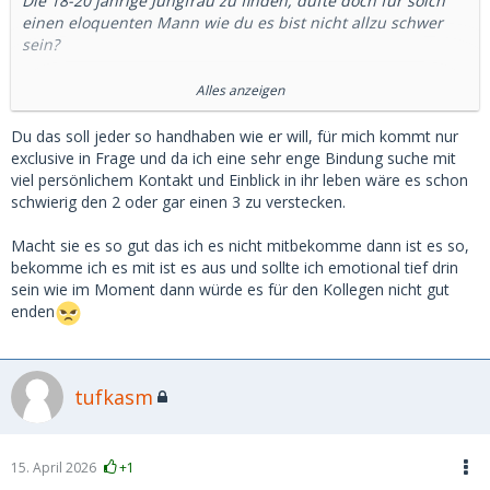
Die 18-20 jährige Jungfrau zu finden, düfte doch für solch
einen eloquenten Mann wie du es bist nicht allzu schwer
sein?
30 ONS disqualifizieren eine Frau also ein SB zu sein...? ach
Alles anzeigen
ich liebe dein eingeschränkte Sichtweise. Männer die im
McFit 30 Weiber wegflexen sind ok? Oder sind die auch
Du das soll jeder so handhaben wie er will, für mich kommt nur
disqulifiziert als künftiger SD wenn sie altern und bezahlen
exclusive in Frage und da ich eine sehr enge Bindung suche mit
müssen?
viel persönlichem Kontakt und Einblick in ihr leben wäre es schon
schwierig den 2 oder gar einen 3 zu verstecken.
Das mit dem "nur einen" zieht sich bei dir wie ein roter
Faden durch deine Beträge... hast du den Schwanzvergleich
Macht sie es so gut das ich es nicht mitbekomme dann ist es so,
schon so oft verloren oder woher rührt dein Bedürfnis, der
bekomme ich es mit ist es aus und sollte ich emotional tief drin
Einzige zu sein?
sein wie im Moment dann würde es für den Kollegen nicht gut
enden
Komm wir versuchen was: Stell dir mal vor du wärst eine
junge, schlanke, blonde Dame mit einem wunderschönen
Gesicht. Hast ein paar finanzielle Themen und entscheidest
tufkasm
dich es mal auf MSD, statt auf Tinder zu versuchen. Jetzt
triffst du auf unterschiedliche Männer, großzügige, nette,
protzige, muskulöse, dumme, intelligente, perverse und auf
dich selbst...
15. April 2026
+1