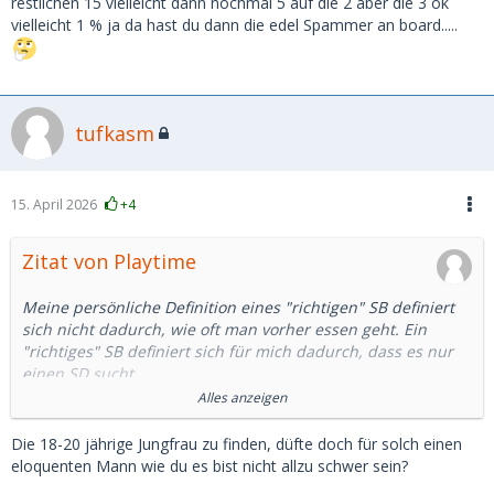
restlichen 15 vielleicht dann nochmal 5 auf die 2 aber die 3 ok
vielleicht 1 % ja da hast du dann die edel Spammer an board.....
tufkasm
15. April 2026
+4
Zitat von Playtime
Meine persönliche Definition eines "richtigen" SB definiert
sich nicht dadurch, wie oft man vorher essen geht. Ein
"richtiges" SB definiert sich für mich dadurch, dass es nur
einen SD sucht.
Alles anzeigen
Natürlich kann sie bei dieser Suche auch 1 oder 2 Mal falsch
liegen.
Die 18-20 jährige Jungfrau zu finden, düfte doch für solch einen
eloquenten Mann wie du es bist nicht allzu schwer sein?
Ein "SB" das vorher wahllos 30 ONS hatte, ist für mich kein