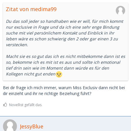
Du bist von dir und noch 2-3 ganz angetan und triffst dich
Zitat von medima99
zum Dinner, an der Bar und mit dem Muskelberg landest du
nach 3 Drinks zuviel im Bett, bekommst 500, verbunden mit
der Frage wann ihr euch wieder sehen könnt.
Du das soll jeder so handhaben wie er will, für mich kommt
nur exclusive in Frage und da ich eine sehr enge Bindung
Das zweite Date ist mit dir selbst... Dinner, große
suche mit viel persönlichem Kontakt und Einblick in ihr
Begeisterung, im Gespräch hast du deinen
leben wäre es schon schwierig den 2 oder gar einen 3 zu
Jungsfrauenfetisch erwähnt, natürlich sagt dein weibliches
verstecken.
Ich, dass du erst 2 Freunde hattest und noch nicht mal
richtig eingefahren bist. Von der Benutzung aller 3 Öffnung
Macht sie es so gut das ich es nicht mitbekomme dann ist es
ganz zu schweigen. Kein Dessert im Bett weil.. fast
so, bekomme ich es mit ist es aus und sollte ich emotional
Jungfrau... you know...
tief drin sein wie im Moment dann würde es für den
Kollegen nicht gut enden
Beim nächsten Date, dann Kerzen, Hotelzimmer, trotz
Sonnenschein zugezogene Vorhänge, dein männliches Ich
Bei dir frage ich mich immer, warum Miss Exclusiv dann nicht bei
holt den Erklärbär heraus und testet die Ware... uiuiuiui...
dir einzieht und ihr ne richtige Beziehung führt?
fühlt sich das eng an (du warst nur nicht feucht, deshlab
gar heftige Reibung). Dein männliches ich wirft generös 200
Novellist gefällt das.
Euro aufs Kopfkissen und ne ungenießbare Tafel
Bitterschokolade vom Aldi... wow
JessyBlue
Aus Mitleid und weils eh nur 5 Minuten gedauert hat, triffst