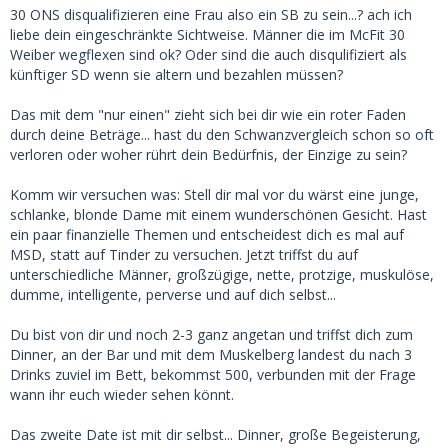
SB.
30 ONS disqualifizieren eine Frau also ein SB zu sein...? ach ich
liebe dein eingeschränkte Sichtweise. Männer die im McFit 30
Das ist eine Sexdienstleisterin, kein SB. Punkt, fertig aus.
Weiber wegflexen sind ok? Oder sind die auch disqulifiziert als
künftiger SD wenn sie altern und bezahlen müssen?
Das mit dem "nur einen" zieht sich bei dir wie ein roter Faden
durch deine Beträge... hast du den Schwanzvergleich schon so oft
verloren oder woher rührt dein Bedürfnis, der Einzige zu sein?
Komm wir versuchen was: Stell dir mal vor du wärst eine junge,
schlanke, blonde Dame mit einem wunderschönen Gesicht. Hast
ein paar finanzielle Themen und entscheidest dich es mal auf
MSD, statt auf Tinder zu versuchen. Jetzt triffst du auf
unterschiedliche Männer, großzügige, nette, protzige, muskulöse,
dumme, intelligente, perverse und auf dich selbst...
Du bist von dir und noch 2-3 ganz angetan und triffst dich zum
Dinner, an der Bar und mit dem Muskelberg landest du nach 3
Drinks zuviel im Bett, bekommst 500, verbunden mit der Frage
wann ihr euch wieder sehen könnt.
Das zweite Date ist mit dir selbst... Dinner, große Begeisterung,