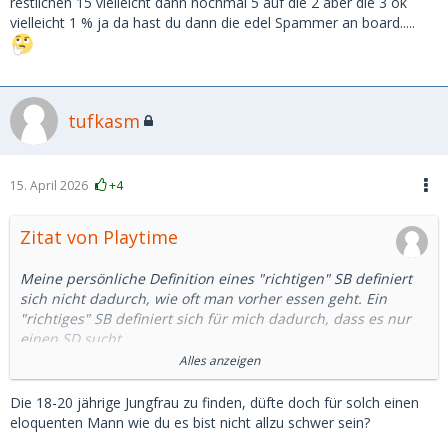
restlichen 15 vielleicht dann nochmal 5 auf die 2 aber die 3 ok
vielleicht 1 % ja da hast du dann die edel Spammer an board.....
tufkasm
15. April 2026
+4
Zitat von Playtime
Meine persönliche Definition eines "richtigen" SB definiert
sich nicht dadurch, wie oft man vorher essen geht. Ein
"richtiges" SB definiert sich für mich dadurch, dass es nur
einen SD sucht.
Alles anzeigen
Natürlich kann sie bei dieser Suche auch 1 oder 2 Mal falsch
liegen.
Die 18-20 jährige Jungfrau zu finden, düfte doch für solch einen
eloquenten Mann wie du es bist nicht allzu schwer sein?
Ein "SB" das vorher wahllos 30 ONS hatte, ist für mich kein