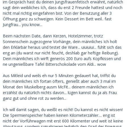
im Gespräch hast du deinen Jungsfrauenfetisch erwähnt, natürlich
sagt dein weibliches Ich, dass du erst 2 Freunde hattest und noch
nicht mal richtig eingefahren bist. Von der Benutzung aller 3
Öffnung ganz zu schweigen. Kein Dessert im Bett weil.. fast
Jungfrau... you know...
Beim nächsten Date, dann Kerzen, Hotelzimmer, trotz
Sonnenschein zugezogene Vorhänge, dein männliches Ich holt
den Erklärbär heraus und testet die Ware... uiuiuiui... fühlt sich das
eng an (du warst nur nicht feucht, deshlab gar heftige Reibung).
Dein männliches ich wirft generös 200 Euro aufs Kopfkissen und
ne ungenießbare Tafel Bitterschokolade vom Aldi... wow
Aus Mitleid und weils eh nur 5 Minuten gedauert hat, triffst du
dein männliches Ich fortan öfters, genießt aber auch 3 mal im
Monat den Muskelberg ausm McFit... deinem männlichen ich
erzählst du natürlich nichts davon... lügen kannst du ja als Frau
ganz gut und ohne rot zu werden...
Ich will damit sagen, du weißt es nicht! Du kannst es nicht wissen!
Die Spermienspeicher haben keinen Kilometerzähler.... eng ist
nicht der Vorführwagen mit erst 600 Kilomenter und weit ist keine
Abnutzung, sondern signalisieren lediglich den Grad der Erregung