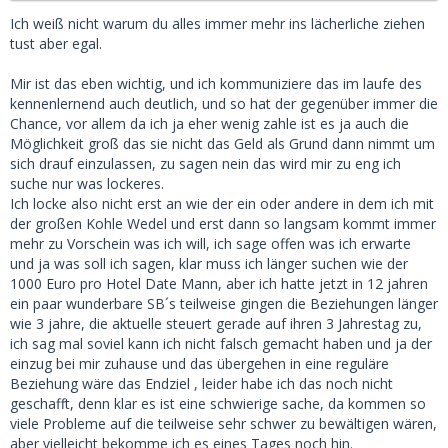
Ich weiß nicht warum du alles immer mehr ins lächerliche ziehen
tust aber egal.
Mir ist das eben wichtig, und ich kommuniziere das im laufe des
kennenlernend auch deutlich, und so hat der gegenüber immer die
Chance, vor allem da ich ja eher wenig zahle ist es ja auch die
Möglichkeit groß das sie nicht das Geld als Grund dann nimmt um
sich drauf einzulassen, zu sagen nein das wird mir zu eng ich
suche nur was lockeres.
Ich locke also nicht erst an wie der ein oder andere in dem ich mit
der großen Kohle Wedel und erst dann so langsam kommt immer
mehr zu Vorschein was ich will, ich sage offen was ich erwarte
und ja was soll ich sagen, klar muss ich länger suchen wie der
1000 Euro pro Hotel Date Mann, aber ich hatte jetzt in 12 jahren
ein paar wunderbare SB´s teilweise gingen die Beziehungen länger
wie 3 jahre, die aktuelle steuert gerade auf ihren 3 Jahrestag zu,
ich sag mal soviel kann ich nicht falsch gemacht haben und ja der
einzug bei mir zuhause und das übergehen in eine reguläre
Beziehung wäre das Endziel , leider habe ich das noch nicht
geschafft, denn klar es ist eine schwierige sache, da kommen so
viele Probleme auf die teilweise sehr schwer zu bewältigen wären,
aber vielleicht bekomme ich es eines Tages noch hin.