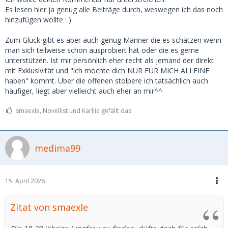
Mann eigentlich nicht nochmal ein zweites Mal wieder
Es lesen hier ja genug alle Beiträge durch, weswegen ich das noch
sehen? Scheitert ja auch teilweise am Gegenüber der nicht
hinzufügen wollte : )
wirklich überzeugt hat : )
Zum Glück gibt es aber auch genug Männer die es schätzen wenn
Sollen alles keine Ausreden sein, aber ich finde über einige
man sich teilweise schon ausprobiert hat oder die es gerne
Punkte könnte man auch nachdenken.
unterstützen. Ist mir persönlich eher recht als jemand der direkt
Sonst kann es auch einfach Spaß machen. Ich kenne da
mit Exklusivität und "ich möchte dich NUR FÜR MICH ALLEINE
auch einige denen erste Male einfach Spaß machen, weil es
haben" kommt. Über die offenen stolpere ich tatsächlich auch
für sie so aufregend und neu ist. Ich bin da eher für
häufiger, liegt aber vielleicht auch eher an mir^^
Bindung, aber so teilen sich die Geschmäcker.
smaexle, Novellist und Karliie gefällt das.
- und natürlich noch, Grüße aus dem Sex postiven links
grün versifften Berlin wo ja jeder noch Poly ist ; )
medima99
15. April 2026
Zitat von smaexle