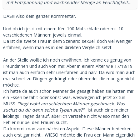
mit Entspannung und wachsender Menge an Feuchtigkeit...
DAS!!! Also dein ganzer Kommentar.
Und ob ich jetzt mit einem Kerl 100 Mal schlafe oder mit 10
verschiedenen Männern jeweils einmal.
Da ist die zweite Frau in dem Szenario sexuell doch viel weniger
erfahren, wenn man es in den direkten Vergleich setzt.
An der Stelle wollte ich noch erwähnen. Ich kenne es genug von
Freundinnen und auch von mir. Aber in einem Alter wie 17/18/19
ist man auch einfach sehr unerfahren und naiv. Da wird man auch
mal schnell zu Dingen gedrängt oder überredet die man gar nicht
möchte.
Ich hatte da auch schon Männer die gesagt haben sie hätten mir
ein Essen bezahlt oder sonst was, weswegen ich jetzt xx tun
MUSS.
"liegt wohl am schlechten Männer geschmack. Was
suchst du dir denn solche Typen aus?".
Ist auch eine meiner
lieblings Fragen darauf, aber ich verstehe nicht wieso man den
Fehler nur bei den Frauen sucht.
Da kommt man zum nächsten Aspekt. Diese Männer bedenken
auch erst gar nicht... WIESO möchte die Frau den Mann eigentlich