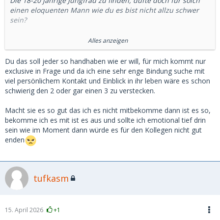
Die 18-20 jährige Jungfrau zu finden, düfte doch für solch
einen eloquenten Mann wie du es bist nicht allzu schwer
sein?
30 ONS disqualifizieren eine Frau also ein SB zu sein...? ach
Alles anzeigen
ich liebe dein eingeschränkte Sichtweise. Männer die im
McFit 30 Weiber wegflexen sind ok? Oder sind die auch
Du das soll jeder so handhaben wie er will, für mich kommt nur
disqulifiziert als künftiger SD wenn sie altern und bezahlen
exclusive in Frage und da ich eine sehr enge Bindung suche mit
müssen?
viel persönlichem Kontakt und Einblick in ihr leben wäre es schon
schwierig den 2 oder gar einen 3 zu verstecken.
Das mit dem "nur einen" zieht sich bei dir wie ein roter
Faden durch deine Beträge... hast du den Schwanzvergleich
Macht sie es so gut das ich es nicht mitbekomme dann ist es so,
schon so oft verloren oder woher rührt dein Bedürfnis, der
bekomme ich es mit ist es aus und sollte ich emotional tief drin
Einzige zu sein?
sein wie im Moment dann würde es für den Kollegen nicht gut
enden
Komm wir versuchen was: Stell dir mal vor du wärst eine
junge, schlanke, blonde Dame mit einem wunderschönen
Gesicht. Hast ein paar finanzielle Themen und entscheidest
tufkasm
dich es mal auf MSD, statt auf Tinder zu versuchen. Jetzt
triffst du auf unterschiedliche Männer, großzügige, nette,
protzige, muskulöse, dumme, intelligente, perverse und auf
dich selbst...
15. April 2026
+1