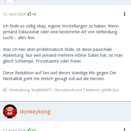
du dein männliches Ich fortan öfters, genießt aber auch 3
mal im Monat den Muskelberg ausm McFit... deinem
männlichen ich erzählst du natürlich nichts davon... lügen
15. April 2026
+6
kannst du ja als Frau ganz gut und ohne rot zu werden...
Ich finde es völlig okay, eigene Vorstellungen zu haben. Wenn
Ich will damit sagen, du weißt es nicht! Du kannst es nicht
jemand Exklusivität oder eine bestimmte Art von Verbindung
wissen! Die Spermienspeicher haben keinen
sucht – alles fein.
Kilometerzähler.... eng ist nicht der Vorführwagen mit erst
600 Kilomenter und weit ist keine Abnutzung, sondern
Was ich hier aber problematisch finde, ist diese pauschale
signalisieren lediglich den Grad der Erregung verbunden
Abwertung. Nur weil jemand mehrere intime Dates hat, ist man
mit Entspannung und wachsender Menge an Feuchtigkeit...
gleich Schlampe, Prostituierte oder Freier.
Diese Reduktion auf Sex und dieses ständige Wir-gegen-Die
Mentalität
g
eht mir ehrlich gesagt voll auf die Nerven.
donkeykong, SingleMalt71, CherrySeeds und 3 weiteren gefällt das.
donkeykong
15. April 2026
+5