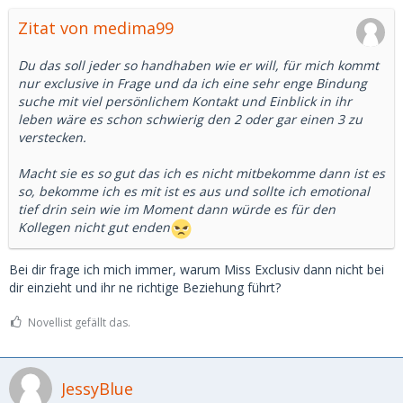
Du bist von dir und noch 2-3 ganz angetan und triffst dich
Zitat von medima99
zum Dinner, an der Bar und mit dem Muskelberg landest du
nach 3 Drinks zuviel im Bett, bekommst 500, verbunden mit
der Frage wann ihr euch wieder sehen könnt.
Du das soll jeder so handhaben wie er will, für mich kommt
nur exclusive in Frage und da ich eine sehr enge Bindung
Das zweite Date ist mit dir selbst... Dinner, große
suche mit viel persönlichem Kontakt und Einblick in ihr
Begeisterung, im Gespräch hast du deinen
leben wäre es schon schwierig den 2 oder gar einen 3 zu
Jungsfrauenfetisch erwähnt, natürlich sagt dein weibliches
verstecken.
Ich, dass du erst 2 Freunde hattest und noch nicht mal
richtig eingefahren bist. Von der Benutzung aller 3 Öffnung
Macht sie es so gut das ich es nicht mitbekomme dann ist es
ganz zu schweigen. Kein Dessert im Bett weil.. fast
so, bekomme ich es mit ist es aus und sollte ich emotional
Jungfrau... you know...
tief drin sein wie im Moment dann würde es für den
Kollegen nicht gut enden
Beim nächsten Date, dann Kerzen, Hotelzimmer, trotz
Sonnenschein zugezogene Vorhänge, dein männliches Ich
Bei dir frage ich mich immer, warum Miss Exclusiv dann nicht bei
holt den Erklärbär heraus und testet die Ware... uiuiuiui...
dir einzieht und ihr ne richtige Beziehung führt?
fühlt sich das eng an (du warst nur nicht feucht, deshlab
gar heftige Reibung). Dein männliches ich wirft generös 200
Novellist gefällt das.
Euro aufs Kopfkissen und ne ungenießbare Tafel
Bitterschokolade vom Aldi... wow
JessyBlue
Aus Mitleid und weils eh nur 5 Minuten gedauert hat, triffst