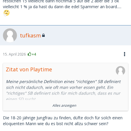
restlichen 15 vielleicht dann nochmal 5 auf die 2 aber die 3 ok
vielleicht 1 % ja da hast du dann die edel Spammer an board.....
tufkasm
15. April 2026
+4
Zitat von Playtime
Meine persönliche Definition eines "richtigen" SB definiert
sich nicht dadurch, wie oft man vorher essen geht. Ein
"richtiges" SB definiert sich für mich dadurch, dass es nur
einen SD sucht.
Alles anzeigen
Natürlich kann sie bei dieser Suche auch 1 oder 2 Mal falsch
liegen.
Die 18-20 jährige Jungfrau zu finden, düfte doch für solch einen
eloquenten Mann wie du es bist nicht allzu schwer sein?
Ein "SB" das vorher wahllos 30 ONS hatte, ist für mich kein