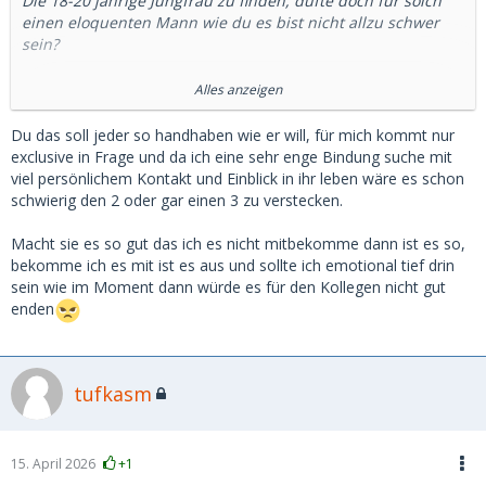
Die 18-20 jährige Jungfrau zu finden, düfte doch für solch
einen eloquenten Mann wie du es bist nicht allzu schwer
sein?
30 ONS disqualifizieren eine Frau also ein SB zu sein...? ach
Alles anzeigen
ich liebe dein eingeschränkte Sichtweise. Männer die im
McFit 30 Weiber wegflexen sind ok? Oder sind die auch
Du das soll jeder so handhaben wie er will, für mich kommt nur
disqulifiziert als künftiger SD wenn sie altern und bezahlen
exclusive in Frage und da ich eine sehr enge Bindung suche mit
müssen?
viel persönlichem Kontakt und Einblick in ihr leben wäre es schon
schwierig den 2 oder gar einen 3 zu verstecken.
Das mit dem "nur einen" zieht sich bei dir wie ein roter
Faden durch deine Beträge... hast du den Schwanzvergleich
Macht sie es so gut das ich es nicht mitbekomme dann ist es so,
schon so oft verloren oder woher rührt dein Bedürfnis, der
bekomme ich es mit ist es aus und sollte ich emotional tief drin
Einzige zu sein?
sein wie im Moment dann würde es für den Kollegen nicht gut
enden
Komm wir versuchen was: Stell dir mal vor du wärst eine
junge, schlanke, blonde Dame mit einem wunderschönen
Gesicht. Hast ein paar finanzielle Themen und entscheidest
tufkasm
dich es mal auf MSD, statt auf Tinder zu versuchen. Jetzt
triffst du auf unterschiedliche Männer, großzügige, nette,
protzige, muskulöse, dumme, intelligente, perverse und auf
dich selbst...
15. April 2026
+1