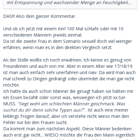
mit Entspannung und wachsender Menge an Feuchtigkeit...
DAS!!! Also dein ganzer Kommentar.
Und ob ich jetzt mit einem Kerl 100 Mal schlafe oder mit 10
verschiedenen Männern jeweils einmal.
Da ist die zweite Frau in dem Szenario sexuell doch viel weniger
erfahren, wenn man es in den direkten Vergleich setzt.
An der Stelle wollte ich noch erwähnen. Ich kenne es genug von
Freundinnen und auch von mir. Aber in einem Alter wie 17/18/19
ist man auch einfach sehr unerfahren und naiv. Da wird man auch
mal schnell zu Dingen gedrängt oder überredet die man gar nicht
möchte.
Ich hatte da auch schon Männer die gesagt haben sie hätten mir
ein Essen bezahlt oder sonst was, weswegen ich jetzt xx tun
MUSS.
"liegt wohl am schlechten Männer geschmack. Was
suchst du dir denn solche Typen aus?".
Ist auch eine meiner
lieblings Fragen darauf, aber ich verstehe nicht wieso man den
Fehler nur bei den Frauen sucht.
Da kommt man zum nächsten Aspekt. Diese Männer bedenken
auch erst gar nicht... WIESO möchte die Frau den Mann eigentlich