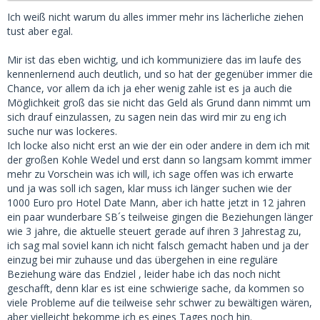
Ich weiß nicht warum du alles immer mehr ins lächerliche ziehen
tust aber egal.
Mir ist das eben wichtig, und ich kommuniziere das im laufe des
kennenlernend auch deutlich, und so hat der gegenüber immer die
Chance, vor allem da ich ja eher wenig zahle ist es ja auch die
Möglichkeit groß das sie nicht das Geld als Grund dann nimmt um
sich drauf einzulassen, zu sagen nein das wird mir zu eng ich
suche nur was lockeres.
Ich locke also nicht erst an wie der ein oder andere in dem ich mit
der großen Kohle Wedel und erst dann so langsam kommt immer
mehr zu Vorschein was ich will, ich sage offen was ich erwarte
und ja was soll ich sagen, klar muss ich länger suchen wie der
1000 Euro pro Hotel Date Mann, aber ich hatte jetzt in 12 jahren
ein paar wunderbare SB´s teilweise gingen die Beziehungen länger
wie 3 jahre, die aktuelle steuert gerade auf ihren 3 Jahrestag zu,
ich sag mal soviel kann ich nicht falsch gemacht haben und ja der
einzug bei mir zuhause und das übergehen in eine reguläre
Beziehung wäre das Endziel , leider habe ich das noch nicht
geschafft, denn klar es ist eine schwierige sache, da kommen so
viele Probleme auf die teilweise sehr schwer zu bewältigen wären,
aber vielleicht bekomme ich es eines Tages noch hin.