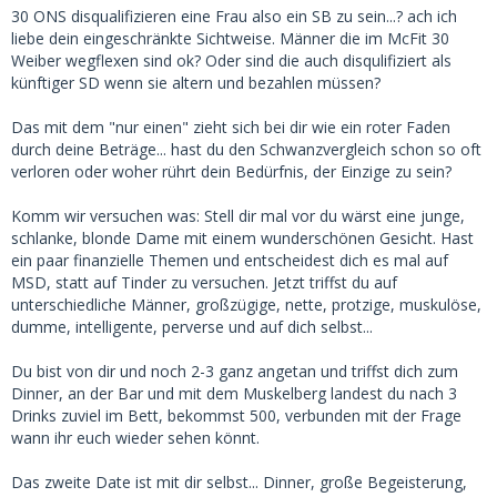
SB.
30 ONS disqualifizieren eine Frau also ein SB zu sein...? ach ich
liebe dein eingeschränkte Sichtweise. Männer die im McFit 30
Das ist eine Sexdienstleisterin, kein SB. Punkt, fertig aus.
Weiber wegflexen sind ok? Oder sind die auch disqulifiziert als
künftiger SD wenn sie altern und bezahlen müssen?
Das mit dem "nur einen" zieht sich bei dir wie ein roter Faden
durch deine Beträge... hast du den Schwanzvergleich schon so oft
verloren oder woher rührt dein Bedürfnis, der Einzige zu sein?
Komm wir versuchen was: Stell dir mal vor du wärst eine junge,
schlanke, blonde Dame mit einem wunderschönen Gesicht. Hast
ein paar finanzielle Themen und entscheidest dich es mal auf
MSD, statt auf Tinder zu versuchen. Jetzt triffst du auf
unterschiedliche Männer, großzügige, nette, protzige, muskulöse,
dumme, intelligente, perverse und auf dich selbst...
Du bist von dir und noch 2-3 ganz angetan und triffst dich zum
Dinner, an der Bar und mit dem Muskelberg landest du nach 3
Drinks zuviel im Bett, bekommst 500, verbunden mit der Frage
wann ihr euch wieder sehen könnt.
Das zweite Date ist mit dir selbst... Dinner, große Begeisterung,