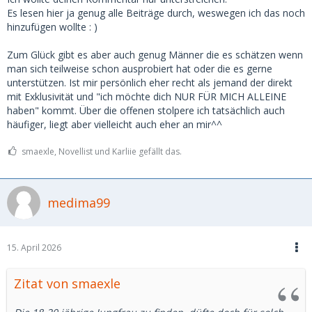
Mann eigentlich nicht nochmal ein zweites Mal wieder
Es lesen hier ja genug alle Beiträge durch, weswegen ich das noch
sehen? Scheitert ja auch teilweise am Gegenüber der nicht
hinzufügen wollte : )
wirklich überzeugt hat : )
Zum Glück gibt es aber auch genug Männer die es schätzen wenn
Sollen alles keine Ausreden sein, aber ich finde über einige
man sich teilweise schon ausprobiert hat oder die es gerne
Punkte könnte man auch nachdenken.
unterstützen. Ist mir persönlich eher recht als jemand der direkt
Sonst kann es auch einfach Spaß machen. Ich kenne da
mit Exklusivität und "ich möchte dich NUR FÜR MICH ALLEINE
auch einige denen erste Male einfach Spaß machen, weil es
haben" kommt. Über die offenen stolpere ich tatsächlich auch
für sie so aufregend und neu ist. Ich bin da eher für
häufiger, liegt aber vielleicht auch eher an mir^^
Bindung, aber so teilen sich die Geschmäcker.
smaexle, Novellist und Karliie gefällt das.
- und natürlich noch, Grüße aus dem Sex postiven links
grün versifften Berlin wo ja jeder noch Poly ist ; )
medima99
15. April 2026
Zitat von smaexle