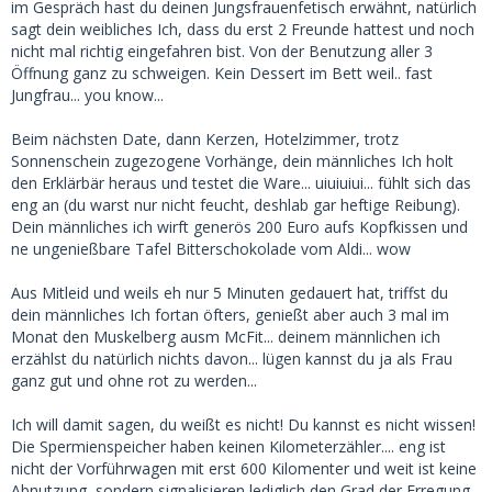
im Gespräch hast du deinen Jungsfrauenfetisch erwähnt, natürlich
sagt dein weibliches Ich, dass du erst 2 Freunde hattest und noch
nicht mal richtig eingefahren bist. Von der Benutzung aller 3
Öffnung ganz zu schweigen. Kein Dessert im Bett weil.. fast
Jungfrau... you know...
Beim nächsten Date, dann Kerzen, Hotelzimmer, trotz
Sonnenschein zugezogene Vorhänge, dein männliches Ich holt
den Erklärbär heraus und testet die Ware... uiuiuiui... fühlt sich das
eng an (du warst nur nicht feucht, deshlab gar heftige Reibung).
Dein männliches ich wirft generös 200 Euro aufs Kopfkissen und
ne ungenießbare Tafel Bitterschokolade vom Aldi... wow
Aus Mitleid und weils eh nur 5 Minuten gedauert hat, triffst du
dein männliches Ich fortan öfters, genießt aber auch 3 mal im
Monat den Muskelberg ausm McFit... deinem männlichen ich
erzählst du natürlich nichts davon... lügen kannst du ja als Frau
ganz gut und ohne rot zu werden...
Ich will damit sagen, du weißt es nicht! Du kannst es nicht wissen!
Die Spermienspeicher haben keinen Kilometerzähler.... eng ist
nicht der Vorführwagen mit erst 600 Kilomenter und weit ist keine
Abnutzung, sondern signalisieren lediglich den Grad der Erregung