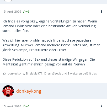
du dein männliches Ich fortan öfters, genießt aber auch 3
mal im Monat den Muskelberg ausm McFit... deinem
männlichen ich erzählst du natürlich nichts davon... lügen
15. April 2026
+6
kannst du ja als Frau ganz gut und ohne rot zu werden...
Ich finde es völlig okay, eigene Vorstellungen zu haben. Wenn
Ich will damit sagen, du weißt es nicht! Du kannst es nicht
jemand Exklusivität oder eine bestimmte Art von Verbindung
wissen! Die Spermienspeicher haben keinen
sucht – alles fein.
Kilometerzähler.... eng ist nicht der Vorführwagen mit erst
600 Kilomenter und weit ist keine Abnutzung, sondern
Was ich hier aber problematisch finde, ist diese pauschale
signalisieren lediglich den Grad der Erregung verbunden
Abwertung. Nur weil jemand mehrere intime Dates hat, ist man
mit Entspannung und wachsender Menge an Feuchtigkeit...
gleich Schlampe, Prostituierte oder Freier.
Diese Reduktion auf Sex und dieses ständige Wir-gegen-Die
Mentalität
g
eht mir ehrlich gesagt voll auf die Nerven.
donkeykong, SingleMalt71, CherrySeeds und 3 weiteren gefällt das.
donkeykong
15. April 2026
+5