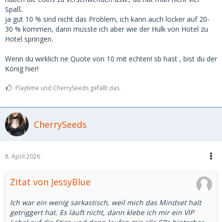
-uvm
Spaß.
ja gut 10 % sind nicht das Problem, ich kann auch locker auf 20-
Habe VIP Abo, hier hilft das nicht.
30 % kommen, dann müsste ich aber wie der Hulk von Hotel zu
Hotel springen.
Grundsätzlich finde ich nicht, das auf Msd nichts läuft. Ich
habe einige interessante Damen in den letzten 3-4 Monaten
Wenn du wirklich ne Quote von 10 mit echten! sb hast , bist du der
kennengelernt. Hätte auch mehr sein können. Ob die
König hier!
richtige dabei ist, ist dann eine andere Frage. Ist halt wie
Statistik, das du so schön in einem anderen Post
Playtime und CherrySeeds gefällt das.
dokumentiert hast. Du hast 175 Anfragen, 6 Dates. Also 3.5%
Wahrscheinlichkeit, dass es zu einem Date kommt. Bei mir
sind es ca. 8-10%.
CherrySeeds
Ich war ein wenig sarkastisch, weil mich das Mindset halt
getriggert hat. Es läuft nicht, dann klebe ich mir ein VIP
Label auf die Stirn und dann laufen mir alle SBs hinterher…
8. April 2026
Zitat von JessyBlue
Ich war ein wenig sarkastisch, weil mich das Mindset halt
getriggert hat. Es läuft nicht, dann klebe ich mir ein VIP