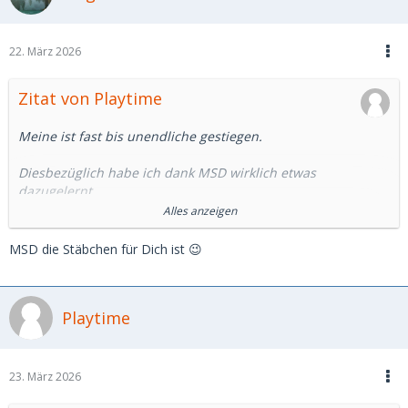
22. März 2026
Zitat von Playtime
Meine ist fast bis unendliche gestiegen.
Diesbezüglich habe ich dank MSD wirklich etwas
dazugelernt.
Alles anzeigen
Aufgebraucht ist allerdings meine Hoffnung, auf MSD ein SB
zu finden.
MSD die Stäbchen für Dich ist 😉
Die Plattform hat sich in eine andere Richtung entwickelt.
Playtime
Angebote von professionellen/halbprofessionellen SDL für
schnelle unkomplizierte Sexdates im Hotel findet man
genügend. Dafür brauchts aber sicher kein MSD.
23. März 2026