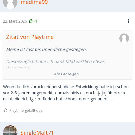
medima99
22. März 2026
+1
Zitat von Playtime
Meine ist fast bis unendliche gestiegen.
Diesbezüglich habe ich dank MSD wirklich etwas
dazugelernt.
Alles anzeigen
Aufgebraucht ist allerdings meine Hoffnung, auf MSD ein SB
zu finden.
Wenn du dich zurück erinnerst, diese Entwicklung habe ich schon
vor 2-3 jahren angemerkt, damals hieß es noch, jajaj übertreib
Die Plattform hat sich in eine andere Richtung entwickelt.
nicht, die richtige zu finden hat schon immer gedauert.....
Angebote von professionellen/halbprofessionellen SDL für
Playtime gefällt das.
schnelle unkomplizierte Sexdates im Hotel findet man
genügend. Dafür brauchts aber sicher kein MSD.
SingleMalt71