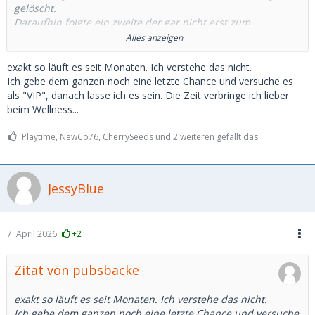
gelöscht.
Daraufhin folgte ein zweite der gar nicht erst zum
ausgemachten Treffen kam, dabei hieß es er wäre gleich da.
Alles anzeigen
Nach 20 Minuten bin ich dann auch gegangen.
exakt so läuft es seit Monaten. Ich verstehe das nicht.
Und unfassbar viele Fälle von ghosting. Teilweise sogar nach
Ich gebe dem ganzen noch eine letzte Chance und versuche es
einem Telefont. Ich weiß wirklich nicht was das soll und ich
als "VIP", danach lasse ich es sein. Die Zeit verbringe ich lieber
kannte sowas noch gar nicht davor.
beim Wellness...
Einen habe ich sogar erlebt der Bilder von einem polnischen
Influencer benutzt hat. Da frage ich mich immernoch wie er
Playtime, NewCo76, CherrySeeds und 2 weiteren gefällt das.
sich das bei einem Treffen vorgestellt hat.
JessyBlue
Also ja. Es gibt täglich neue Anfragen. Aber die wenigsten
scheinen wirklich Interesse an einem als Person oder einem
wirklichen Treffen zu haben.
Man muss also leider doch viele viele Stunden darin
7. April 2026
+2
investieren damit vielleicht eine angenehme Person raus
kommt.
Zitat von pubsbacke
exakt so läuft es seit Monaten. Ich verstehe das nicht.
Ich gebe dem ganzen noch eine letzte Chance und versuche