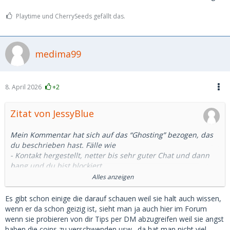
Playtime und CherrySeeds gefällt das.
medima99
8. April 2026
+2
Zitat von JessyBlue
Mein Kommentar hat sich auf das “Ghosting” bezogen, das
du beschrieben hast. Fälle wie
- Kontakt hergestellt, netter bis sehr guter Chat und dann
bang und du bist blockiert
- Sie bittet dich auf Telegram zu wechseln, danach kommt
Alles anzeigen
nichts mehr
- Zum Kaffee verabredet, Uhrzeit vereinbart und Tage
Es gibt schon einige die darauf schauen weil sie halt auch wissen,
vorher wirst du geghostet
wenn er da schon geizig ist, sieht man ja auch hier im Forum
- Date ausgemacht, Restaurant/Hotel gebucht, du fährst
wenn sie probieren von dir Tips per DM abzugreifen weil sie angst
1.5h zur Dame und sie kommt nicht
haben die coins zu verschwenden usw., da hat man nicht viel