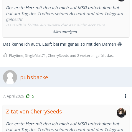
Der erste Herr mit den ich mich auf MSD unterhalten hat
hat am Tag des Treffens seinen Account und den Telegram
gelöscht.
Daraufhin folgte ein zweite der gar nicht erst zum
ausgemachten Treffen kam, dabei hieß es er wäre gleich da.
Alles anzeigen
Nach 20 Minuten bin ich dann auch gegangen.
Das kenne ich auch. Läuft bei mir genau so mit den Damen 😂
Und unfassbar viele Fälle von ghosting. Teilweise sogar nach
einem Telefont. Ich weiß wirklich nicht was das soll und ich
Playtime, SingleMalt71, CherrySeeds und 2 weiteren gefällt das.
kannte sowas noch gar nicht davor.
Einen habe ich sogar erlebt der Bilder von einem polnischen
Influencer benutzt hat. Da frage ich mich immernoch wie er
pubsbacke
sich das bei einem Treffen vorgestellt hat.
Also ja. Es gibt täglich neue Anfragen. Aber die wenigsten
7. April 2026
+5
scheinen wirklich Interesse an einem als Person oder einem
wirklichen Treffen zu haben.
Zitat von CherrySeeds
Man muss also leider doch viele viele Stunden darin
investieren damit vielleicht eine angenehme Person raus
Der erste Herr mit den ich mich auf MSD unterhalten hat
kommt.
hat am Tag des Treffens seinen Account und den Telegram