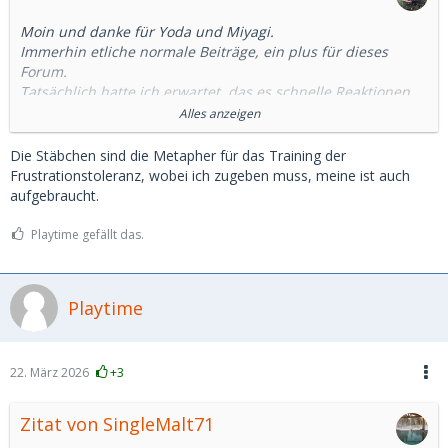
Moin und danke für Yoda und Miyagi.
Immerhin etliche normale Beiträge, ein plus für dieses
Forum.
Tatsächlich hatte ich erwartet, das es schnelle Reaktionen
gibt. Wenigstens ein "Kein Interesse".
Alles anzeigen
Und ich habe schon ausschließlich regional kontaktiert.
An eingeflogenen SD habe ich kein Interesse.
Die Stäbchen sind die Metapher für das Training der
Und: Ich bin der, um den es sich drehen sollte, nicht das SB.
Frustrationstoleranz, wobei ich zugeben muss, meine ist auch
Jedenfalls ist das meine Erwartungshaltung. Wenn ich
aufgebraucht.
hofieren möchte, dann gehe ich einfach alleine aus.
Wenn es nur um Geld und/oder Sex geht, bin ich eh raus,
Playtime gefällt das.
dass ist mir zu fad.
Jedenfalls geh ich morgen erstmal zum Chinabuffet.
Playtime
Stäbchen klauen....
22. März 2026
+3
Zitat von SingleMalt71