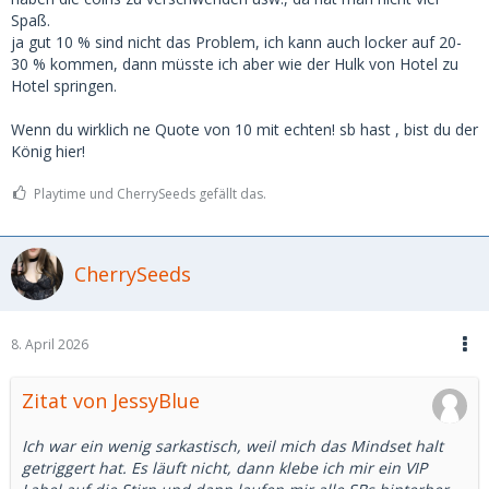
-uvm
Spaß.
ja gut 10 % sind nicht das Problem, ich kann auch locker auf 20-
Habe VIP Abo, hier hilft das nicht.
30 % kommen, dann müsste ich aber wie der Hulk von Hotel zu
Hotel springen.
Grundsätzlich finde ich nicht, das auf Msd nichts läuft. Ich
habe einige interessante Damen in den letzten 3-4 Monaten
Wenn du wirklich ne Quote von 10 mit echten! sb hast , bist du der
kennengelernt. Hätte auch mehr sein können. Ob die
König hier!
richtige dabei ist, ist dann eine andere Frage. Ist halt wie
Statistik, das du so schön in einem anderen Post
Playtime und CherrySeeds gefällt das.
dokumentiert hast. Du hast 175 Anfragen, 6 Dates. Also 3.5%
Wahrscheinlichkeit, dass es zu einem Date kommt. Bei mir
sind es ca. 8-10%.
CherrySeeds
Ich war ein wenig sarkastisch, weil mich das Mindset halt
getriggert hat. Es läuft nicht, dann klebe ich mir ein VIP
Label auf die Stirn und dann laufen mir alle SBs hinterher…
8. April 2026
Zitat von JessyBlue
Ich war ein wenig sarkastisch, weil mich das Mindset halt
getriggert hat. Es läuft nicht, dann klebe ich mir ein VIP