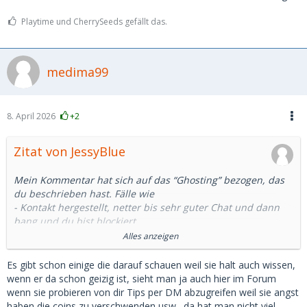
Playtime und CherrySeeds gefällt das.
medima99
8. April 2026
+2
Zitat von JessyBlue
Mein Kommentar hat sich auf das “Ghosting” bezogen, das
du beschrieben hast. Fälle wie
- Kontakt hergestellt, netter bis sehr guter Chat und dann
bang und du bist blockiert
- Sie bittet dich auf Telegram zu wechseln, danach kommt
Alles anzeigen
nichts mehr
- Zum Kaffee verabredet, Uhrzeit vereinbart und Tage
Es gibt schon einige die darauf schauen weil sie halt auch wissen,
vorher wirst du geghostet
wenn er da schon geizig ist, sieht man ja auch hier im Forum
- Date ausgemacht, Restaurant/Hotel gebucht, du fährst
wenn sie probieren von dir Tips per DM abzugreifen weil sie angst
1.5h zur Dame und sie kommt nicht
haben die coins zu verschwenden usw., da hat man nicht viel