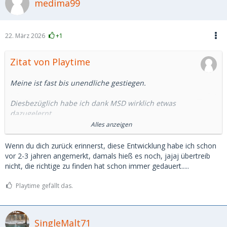
medima99
22. März 2026
+1
Zitat von Playtime
Meine ist fast bis unendliche gestiegen.
Diesbezüglich habe ich dank MSD wirklich etwas
dazugelernt.
Alles anzeigen
Aufgebraucht ist allerdings meine Hoffnung, auf MSD ein SB
zu finden.
Wenn du dich zurück erinnerst, diese Entwicklung habe ich schon
vor 2-3 jahren angemerkt, damals hieß es noch, jajaj übertreib
Die Plattform hat sich in eine andere Richtung entwickelt.
nicht, die richtige zu finden hat schon immer gedauert.....
Angebote von professionellen/halbprofessionellen SDL für
Playtime gefällt das.
schnelle unkomplizierte Sexdates im Hotel findet man
genügend. Dafür brauchts aber sicher kein MSD.
SingleMalt71