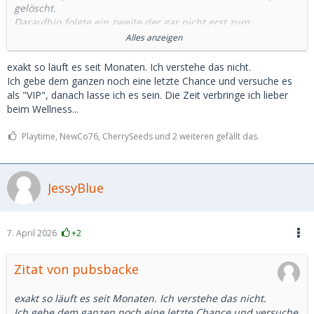
gelöscht.
Daraufhin folgte ein zweite der gar nicht erst zum
ausgemachten Treffen kam, dabei hieß es er wäre gleich da.
Alles anzeigen
Nach 20 Minuten bin ich dann auch gegangen.
exakt so läuft es seit Monaten. Ich verstehe das nicht.
Und unfassbar viele Fälle von ghosting. Teilweise sogar nach
Ich gebe dem ganzen noch eine letzte Chance und versuche es
einem Telefont. Ich weiß wirklich nicht was das soll und ich
als "VIP", danach lasse ich es sein. Die Zeit verbringe ich lieber
kannte sowas noch gar nicht davor.
beim Wellness...
Einen habe ich sogar erlebt der Bilder von einem polnischen
Influencer benutzt hat. Da frage ich mich immernoch wie er
Playtime, NewCo76, CherrySeeds und 2 weiteren gefällt das.
sich das bei einem Treffen vorgestellt hat.
JessyBlue
Also ja. Es gibt täglich neue Anfragen. Aber die wenigsten
scheinen wirklich Interesse an einem als Person oder einem
wirklichen Treffen zu haben.
Man muss also leider doch viele viele Stunden darin
7. April 2026
+2
investieren damit vielleicht eine angenehme Person raus
kommt.
Zitat von pubsbacke
exakt so läuft es seit Monaten. Ich verstehe das nicht.
Ich gebe dem ganzen noch eine letzte Chance und versuche