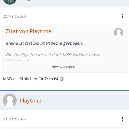
22. März 2026
Zitat von Playtime
Meine ist fast bis unendliche gestiegen.
Diesbezüglich habe ich dank MSD wirklich etwas
dazugelernt.
Alles anzeigen
Aufgebraucht ist allerdings meine Hoffnung, auf MSD ein SB
zu finden.
MSD die Stäbchen für Dich ist 😉
Die Plattform hat sich in eine andere Richtung entwickelt.
Playtime
Angebote von professionellen/halbprofessionellen SDL für
schnelle unkomplizierte Sexdates im Hotel findet man
genügend. Dafür brauchts aber sicher kein MSD.
23. März 2026