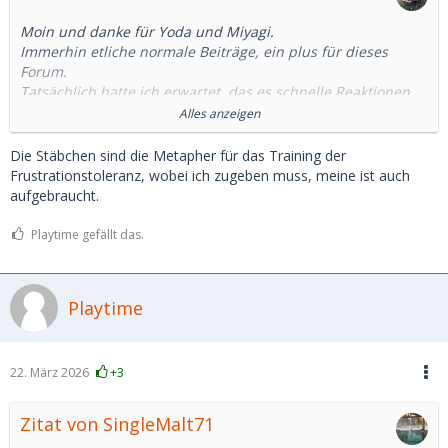
Moin und danke für Yoda und Miyagi.
Immerhin etliche normale Beiträge, ein plus für dieses
Forum.
Tatsächlich hatte ich erwartet, das es schnelle Reaktionen
gibt. Wenigstens ein "Kein Interesse".
Alles anzeigen
Und ich habe schon ausschließlich regional kontaktiert.
An eingeflogenen SD habe ich kein Interesse.
Die Stäbchen sind die Metapher für das Training der
Und: Ich bin der, um den es sich drehen sollte, nicht das SB.
Frustrationstoleranz, wobei ich zugeben muss, meine ist auch
Jedenfalls ist das meine Erwartungshaltung. Wenn ich
aufgebraucht.
hofieren möchte, dann gehe ich einfach alleine aus.
Wenn es nur um Geld und/oder Sex geht, bin ich eh raus,
Playtime gefällt das.
dass ist mir zu fad.
Jedenfalls geh ich morgen erstmal zum Chinabuffet.
Playtime
Stäbchen klauen....
22. März 2026
+3
Zitat von SingleMalt71