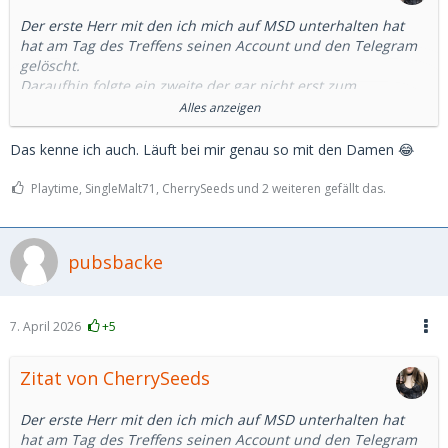
Der erste Herr mit den ich mich auf MSD unterhalten hat
hat am Tag des Treffens seinen Account und den Telegram
gelöscht.
Daraufhin folgte ein zweite der gar nicht erst zum
ausgemachten Treffen kam, dabei hieß es er wäre gleich da.
Alles anzeigen
Nach 20 Minuten bin ich dann auch gegangen.
Das kenne ich auch. Läuft bei mir genau so mit den Damen 😂
Und unfassbar viele Fälle von ghosting. Teilweise sogar nach
einem Telefont. Ich weiß wirklich nicht was das soll und ich
Playtime, SingleMalt71, CherrySeeds und 2 weiteren gefällt das.
kannte sowas noch gar nicht davor.
Einen habe ich sogar erlebt der Bilder von einem polnischen
Influencer benutzt hat. Da frage ich mich immernoch wie er
pubsbacke
sich das bei einem Treffen vorgestellt hat.
Also ja. Es gibt täglich neue Anfragen. Aber die wenigsten
7. April 2026
+5
scheinen wirklich Interesse an einem als Person oder einem
wirklichen Treffen zu haben.
Zitat von CherrySeeds
Man muss also leider doch viele viele Stunden darin
investieren damit vielleicht eine angenehme Person raus
Der erste Herr mit den ich mich auf MSD unterhalten hat
kommt.
hat am Tag des Treffens seinen Account und den Telegram