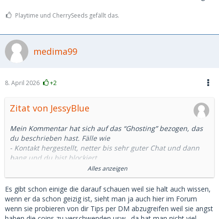
Playtime und CherrySeeds gefällt das.
medima99
8. April 2026
+2
Zitat von JessyBlue
Mein Kommentar hat sich auf das “Ghosting” bezogen, das
du beschrieben hast. Fälle wie
- Kontakt hergestellt, netter bis sehr guter Chat und dann
bang und du bist blockiert
- Sie bittet dich auf Telegram zu wechseln, danach kommt
Alles anzeigen
nichts mehr
- Zum Kaffee verabredet, Uhrzeit vereinbart und Tage
Es gibt schon einige die darauf schauen weil sie halt auch wissen,
vorher wirst du geghostet
wenn er da schon geizig ist, sieht man ja auch hier im Forum
- Date ausgemacht, Restaurant/Hotel gebucht, du fährst
wenn sie probieren von dir Tips per DM abzugreifen weil sie angst
1.5h zur Dame und sie kommt nicht
haben die coins zu verschwenden usw., da hat man nicht viel