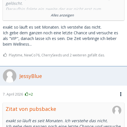
gelöscht.
Daraufhin folgte ein zweite der gar nicht erst zum
ausgemachten Treffen kam, dabei hieß es er wäre gleich da.
Alles anzeigen
Nach 20 Minuten bin ich dann auch gegangen.
exakt so läuft es seit Monaten. Ich verstehe das nicht.
Und unfassbar viele Fälle von ghosting. Teilweise sogar nach
Ich gebe dem ganzen noch eine letzte Chance und versuche es
einem Telefont. Ich weiß wirklich nicht was das soll und ich
als "VIP", danach lasse ich es sein. Die Zeit verbringe ich lieber
kannte sowas noch gar nicht davor.
beim Wellness...
Einen habe ich sogar erlebt der Bilder von einem polnischen
Influencer benutzt hat. Da frage ich mich immernoch wie er
Playtime, NewCo76, CherrySeeds und 2 weiteren gefällt das.
sich das bei einem Treffen vorgestellt hat.
JessyBlue
Also ja. Es gibt täglich neue Anfragen. Aber die wenigsten
scheinen wirklich Interesse an einem als Person oder einem
wirklichen Treffen zu haben.
Man muss also leider doch viele viele Stunden darin
7. April 2026
+2
investieren damit vielleicht eine angenehme Person raus
kommt.
Zitat von pubsbacke
exakt so läuft es seit Monaten. Ich verstehe das nicht.
Ich gebe dem ganzen noch eine letzte Chance und versuche