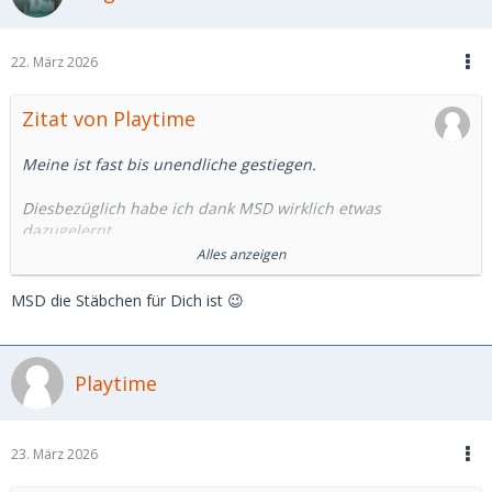
22. März 2026
Zitat von Playtime
Meine ist fast bis unendliche gestiegen.
Diesbezüglich habe ich dank MSD wirklich etwas
dazugelernt.
Alles anzeigen
Aufgebraucht ist allerdings meine Hoffnung, auf MSD ein SB
zu finden.
MSD die Stäbchen für Dich ist 😉
Die Plattform hat sich in eine andere Richtung entwickelt.
Playtime
Angebote von professionellen/halbprofessionellen SDL für
schnelle unkomplizierte Sexdates im Hotel findet man
genügend. Dafür brauchts aber sicher kein MSD.
23. März 2026