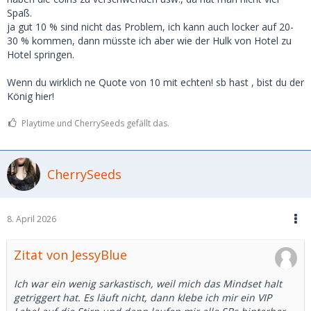
-uvm
Spaß.
ja gut 10 % sind nicht das Problem, ich kann auch locker auf 20-
Habe VIP Abo, hier hilft das nicht.
30 % kommen, dann müsste ich aber wie der Hulk von Hotel zu
Hotel springen.
Grundsätzlich finde ich nicht, das auf Msd nichts läuft. Ich
habe einige interessante Damen in den letzten 3-4 Monaten
Wenn du wirklich ne Quote von 10 mit echten! sb hast , bist du der
kennengelernt. Hätte auch mehr sein können. Ob die
König hier!
richtige dabei ist, ist dann eine andere Frage. Ist halt wie
Statistik, das du so schön in einem anderen Post
Playtime und CherrySeeds gefällt das.
dokumentiert hast. Du hast 175 Anfragen, 6 Dates. Also 3.5%
Wahrscheinlichkeit, dass es zu einem Date kommt. Bei mir
sind es ca. 8-10%.
CherrySeeds
Ich war ein wenig sarkastisch, weil mich das Mindset halt
getriggert hat. Es läuft nicht, dann klebe ich mir ein VIP
Label auf die Stirn und dann laufen mir alle SBs hinterher…
8. April 2026
Zitat von JessyBlue
Ich war ein wenig sarkastisch, weil mich das Mindset halt
getriggert hat. Es läuft nicht, dann klebe ich mir ein VIP