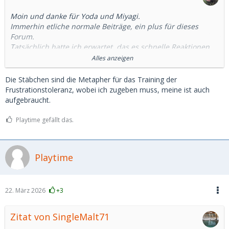
Moin und danke für Yoda und Miyagi.
Immerhin etliche normale Beiträge, ein plus für dieses
Forum.
Tatsächlich hatte ich erwartet, das es schnelle Reaktionen
gibt. Wenigstens ein "Kein Interesse".
Alles anzeigen
Und ich habe schon ausschließlich regional kontaktiert.
An eingeflogenen SD habe ich kein Interesse.
Die Stäbchen sind die Metapher für das Training der
Und: Ich bin der, um den es sich drehen sollte, nicht das SB.
Frustrationstoleranz, wobei ich zugeben muss, meine ist auch
Jedenfalls ist das meine Erwartungshaltung. Wenn ich
aufgebraucht.
hofieren möchte, dann gehe ich einfach alleine aus.
Wenn es nur um Geld und/oder Sex geht, bin ich eh raus,
Playtime gefällt das.
dass ist mir zu fad.
Jedenfalls geh ich morgen erstmal zum Chinabuffet.
Playtime
Stäbchen klauen....
22. März 2026
+3
Zitat von SingleMalt71