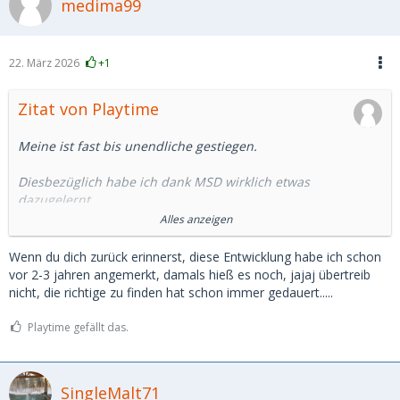
medima99
22. März 2026
+1
Zitat von Playtime
Meine ist fast bis unendliche gestiegen.
Diesbezüglich habe ich dank MSD wirklich etwas
dazugelernt.
Alles anzeigen
Aufgebraucht ist allerdings meine Hoffnung, auf MSD ein SB
zu finden.
Wenn du dich zurück erinnerst, diese Entwicklung habe ich schon
vor 2-3 jahren angemerkt, damals hieß es noch, jajaj übertreib
Die Plattform hat sich in eine andere Richtung entwickelt.
nicht, die richtige zu finden hat schon immer gedauert.....
Angebote von professionellen/halbprofessionellen SDL für
Playtime gefällt das.
schnelle unkomplizierte Sexdates im Hotel findet man
genügend. Dafür brauchts aber sicher kein MSD.
SingleMalt71