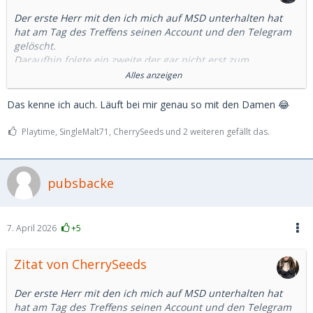
Der erste Herr mit den ich mich auf MSD unterhalten hat
hat am Tag des Treffens seinen Account und den Telegram
gelöscht.
Daraufhin folgte ein zweite der gar nicht erst zum
ausgemachten Treffen kam, dabei hieß es er wäre gleich da.
Alles anzeigen
Nach 20 Minuten bin ich dann auch gegangen.
Das kenne ich auch. Läuft bei mir genau so mit den Damen 😂
Und unfassbar viele Fälle von ghosting. Teilweise sogar nach
einem Telefont. Ich weiß wirklich nicht was das soll und ich
Playtime, SingleMalt71, CherrySeeds und 2 weiteren gefällt das.
kannte sowas noch gar nicht davor.
Einen habe ich sogar erlebt der Bilder von einem polnischen
Influencer benutzt hat. Da frage ich mich immernoch wie er
pubsbacke
sich das bei einem Treffen vorgestellt hat.
Also ja. Es gibt täglich neue Anfragen. Aber die wenigsten
7. April 2026
+5
scheinen wirklich Interesse an einem als Person oder einem
wirklichen Treffen zu haben.
Zitat von CherrySeeds
Man muss also leider doch viele viele Stunden darin
investieren damit vielleicht eine angenehme Person raus
Der erste Herr mit den ich mich auf MSD unterhalten hat
kommt.
hat am Tag des Treffens seinen Account und den Telegram