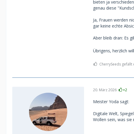
bieten ja verschiede
genau diese "Kundsch
Ja, Frauen werden ni
gar keine echte Absi
Aber bleib dran: Es g
Übrigens, herzlich w
CherrySeeds gefällt 
20. März 2026
+2
Meister Yoda sagt:
Digitale Welt, Spiege
Wollen sein, was sie n