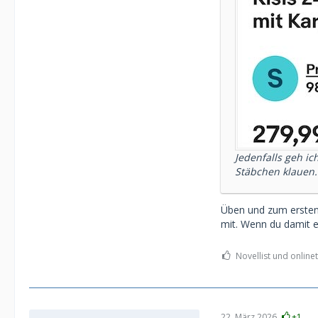
Jedenfalls geh i
Stäbchen klauen..
Üben und zum ersten
mit. Wenn du damit ein
Novellist und onlinet
22. März 2026
+1