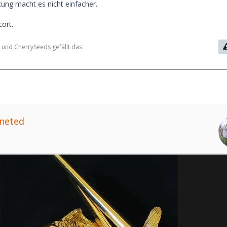
ung macht es nicht einfacher.
cort.
 und CherrySeeds gefällt das.
ineted