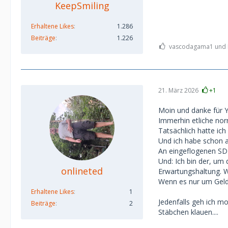
KeepSmiling
Erhaltene Likes
1.286
Beiträge
1.226
vascodagama1 und No
21. März 2026
+1
Moin und danke für 
Immerhin etliche nor
Tatsächlich hatte ich
Und ich habe schon au
An eingeflogenen SD 
Und: Ich bin der, um 
onlineted
Erwartungshaltung. W
Wenn es nur um Geld u
Erhaltene Likes
1
Jedenfalls geh ich m
Beiträge
2
Stäbchen klauen....