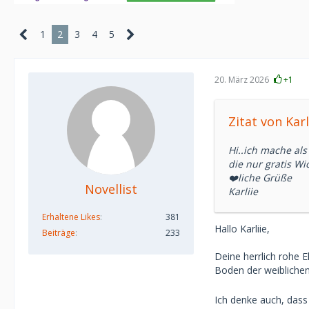
1
2
3
4
5
20. März 2026
+1
Zitat von Karl
Hi..ich mache al
die nur gratis Wi
❤️liche Grüße
Novellist
Karliie
Erhaltene Likes
381
Hallo Karliie,
Beiträge
233
Deine herrlich rohe 
Boden der weiblichen
Ich denke auch, dass