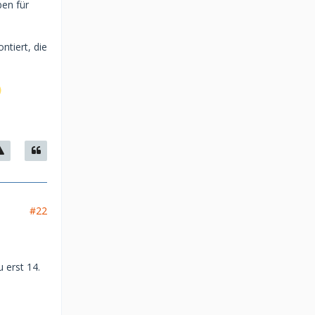
ben für
tiert, die
#22
 erst 14.