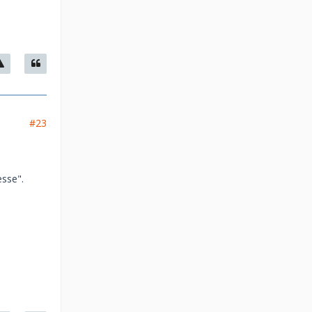
#23
esse".