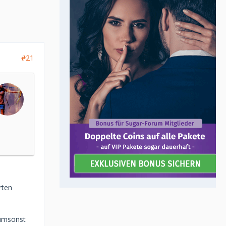
#21
rten
 umsonst