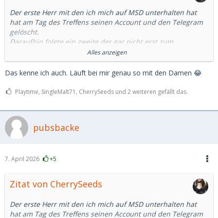
Der erste Herr mit den ich mich auf MSD unterhalten hat
hat am Tag des Treffens seinen Account und den Telegram
gelöscht.
Daraufhin folgte ein zweite der gar nicht erst zum
ausgemachten Treffen kam, dabei hieß es er wäre gleich da.
Alles anzeigen
Nach 20 Minuten bin ich dann auch gegangen.
Das kenne ich auch. Läuft bei mir genau so mit den Damen 😂
Und unfassbar viele Fälle von ghosting. Teilweise sogar nach
einem Telefont. Ich weiß wirklich nicht was das soll und ich
Playtime, SingleMalt71, CherrySeeds und 2 weiteren gefällt das.
kannte sowas noch gar nicht davor.
Einen habe ich sogar erlebt der Bilder von einem polnischen
Influencer benutzt hat. Da frage ich mich immernoch wie er
pubsbacke
sich das bei einem Treffen vorgestellt hat.
Also ja. Es gibt täglich neue Anfragen. Aber die wenigsten
7. April 2026
+5
scheinen wirklich Interesse an einem als Person oder einem
wirklichen Treffen zu haben.
Zitat von CherrySeeds
Man muss also leider doch viele viele Stunden darin
investieren damit vielleicht eine angenehme Person raus
Der erste Herr mit den ich mich auf MSD unterhalten hat
kommt.
hat am Tag des Treffens seinen Account und den Telegram