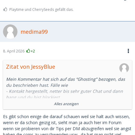
Playtime und CherrySeeds gefällt das.
medima99
8. April 2026
+2
Zitat von JessyBlue
Mein Kommentar hat sich auf das “Ghosting” bezogen, das
du beschrieben hast. Fälle wie
- Kontakt hergestellt, netter bis sehr guter Chat und dann
bang und du bist blockiert
- Sie bittet dich auf Telegram zu wechseln, danach kommt
Alles anzeigen
nichts mehr
- Zum Kaffee verabredet, Uhrzeit vereinbart und Tage
Es gibt schon einige die darauf schauen weil sie halt auch wissen,
vorher wirst du geghostet
wenn er da schon geizig ist, sieht man ja auch hier im Forum
- Date ausgemacht, Restaurant/Hotel gebucht, du fährst
wenn sie probieren von dir Tips per DM abzugreifen weil sie angst
1.5h zur Dame und sie kommt nicht
haben die coins zu verschwenden usw., da hat man nicht viel