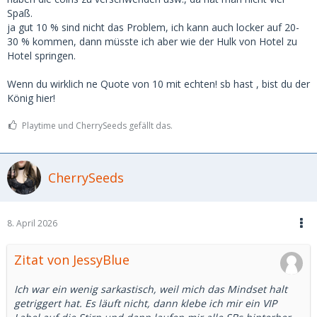
-uvm
Spaß.
ja gut 10 % sind nicht das Problem, ich kann auch locker auf 20-
Habe VIP Abo, hier hilft das nicht.
30 % kommen, dann müsste ich aber wie der Hulk von Hotel zu
Hotel springen.
Grundsätzlich finde ich nicht, das auf Msd nichts läuft. Ich
habe einige interessante Damen in den letzten 3-4 Monaten
Wenn du wirklich ne Quote von 10 mit echten! sb hast , bist du der
kennengelernt. Hätte auch mehr sein können. Ob die
König hier!
richtige dabei ist, ist dann eine andere Frage. Ist halt wie
Statistik, das du so schön in einem anderen Post
Playtime und CherrySeeds gefällt das.
dokumentiert hast. Du hast 175 Anfragen, 6 Dates. Also 3.5%
Wahrscheinlichkeit, dass es zu einem Date kommt. Bei mir
sind es ca. 8-10%.
CherrySeeds
Ich war ein wenig sarkastisch, weil mich das Mindset halt
getriggert hat. Es läuft nicht, dann klebe ich mir ein VIP
Label auf die Stirn und dann laufen mir alle SBs hinterher…
8. April 2026
Zitat von JessyBlue
Ich war ein wenig sarkastisch, weil mich das Mindset halt
getriggert hat. Es läuft nicht, dann klebe ich mir ein VIP