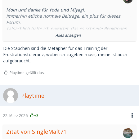
Moin und danke für Yoda und Miyagi.
Immerhin etliche normale Beiträge, ein plus für dieses
Forum.
Tatsächlich hatte ich erwartet, das es schnelle Reaktionen
gibt. Wenigstens ein "Kein Interesse".
Alles anzeigen
Und ich habe schon ausschließlich regional kontaktiert.
An eingeflogenen SD habe ich kein Interesse.
Die Stäbchen sind die Metapher für das Training der
Und: Ich bin der, um den es sich drehen sollte, nicht das SB.
Frustrationstoleranz, wobei ich zugeben muss, meine ist auch
Jedenfalls ist das meine Erwartungshaltung. Wenn ich
aufgebraucht.
hofieren möchte, dann gehe ich einfach alleine aus.
Wenn es nur um Geld und/oder Sex geht, bin ich eh raus,
Playtime gefällt das.
dass ist mir zu fad.
Jedenfalls geh ich morgen erstmal zum Chinabuffet.
Playtime
Stäbchen klauen....
22. März 2026
+3
Zitat von SingleMalt71