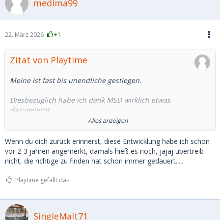
medima99
22. März 2026
+1
Zitat von Playtime
Meine ist fast bis unendliche gestiegen.
Diesbezüglich habe ich dank MSD wirklich etwas
dazugelernt.
Alles anzeigen
Aufgebraucht ist allerdings meine Hoffnung, auf MSD ein SB
zu finden.
Wenn du dich zurück erinnerst, diese Entwicklung habe ich schon
vor 2-3 jahren angemerkt, damals hieß es noch, jajaj übertreib
Die Plattform hat sich in eine andere Richtung entwickelt.
nicht, die richtige zu finden hat schon immer gedauert.....
Angebote von professionellen/halbprofessionellen SDL für
Playtime gefällt das.
schnelle unkomplizierte Sexdates im Hotel findet man
genügend. Dafür brauchts aber sicher kein MSD.
SingleMalt71