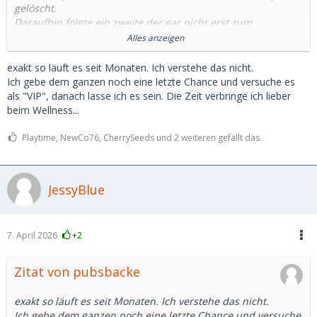
gelöscht.
Daraufhin folgte ein zweite der gar nicht erst zum
ausgemachten Treffen kam, dabei hieß es er wäre gleich da.
Alles anzeigen
Nach 20 Minuten bin ich dann auch gegangen.
exakt so läuft es seit Monaten. Ich verstehe das nicht.
Und unfassbar viele Fälle von ghosting. Teilweise sogar nach
Ich gebe dem ganzen noch eine letzte Chance und versuche es
einem Telefont. Ich weiß wirklich nicht was das soll und ich
als "VIP", danach lasse ich es sein. Die Zeit verbringe ich lieber
kannte sowas noch gar nicht davor.
beim Wellness...
Einen habe ich sogar erlebt der Bilder von einem polnischen
Influencer benutzt hat. Da frage ich mich immernoch wie er
Playtime, NewCo76, CherrySeeds und 2 weiteren gefällt das.
sich das bei einem Treffen vorgestellt hat.
JessyBlue
Also ja. Es gibt täglich neue Anfragen. Aber die wenigsten
scheinen wirklich Interesse an einem als Person oder einem
wirklichen Treffen zu haben.
Man muss also leider doch viele viele Stunden darin
7. April 2026
+2
investieren damit vielleicht eine angenehme Person raus
kommt.
Zitat von pubsbacke
exakt so läuft es seit Monaten. Ich verstehe das nicht.
Ich gebe dem ganzen noch eine letzte Chance und versuche