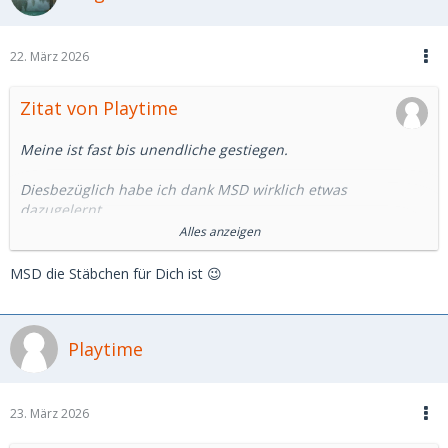
22. März 2026
Zitat von Playtime
Meine ist fast bis unendliche gestiegen.
Diesbezüglich habe ich dank MSD wirklich etwas
dazugelernt.
Alles anzeigen
Aufgebraucht ist allerdings meine Hoffnung, auf MSD ein SB
zu finden.
MSD die Stäbchen für Dich ist 😉
Die Plattform hat sich in eine andere Richtung entwickelt.
Playtime
Angebote von professionellen/halbprofessionellen SDL für
schnelle unkomplizierte Sexdates im Hotel findet man
genügend. Dafür brauchts aber sicher kein MSD.
23. März 2026