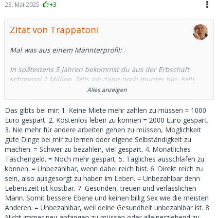
23. Mai 2025
+3
Zitat von Trappatoni
Mal was aus einem Männterprofil:
In spätestens 5 Jahren bekommst du aus der Erbschaft
schonmal 1 Million, falls ich dann noch munter bin. Falls
nicht, (weil du mich schon vorher lustvoll totgevög.....hast)
Alles anzeigen
gehört dir alles. Interessanter Deal, oder ?
Das gibts bei mir: 1. Keine Miete mehr zahlen zu müssen = 1000
-------------------------------
Euro gespart. 2. Kostenlos leben zu können = 2000 Euro gespart.
3. Nie mehr für andere arbeiten gehen zu müssen, Möglichkeit
wer bietet mehr ?
gute Dinge bei mir zu lernen oder eigene Selbständigkeit zu
machen. = Schwer zu bezahlen, viel gespart. 4. Monatliches
Taschengeld. = Noch mehr gespart. 5. Tägliches ausschlafen zu
können. = Unbezahlbar, wenn dabei reich bist. 6. Direkt reich zu
sein, also ausgesorgt zu haben im Leben. = Unbezahlbar denn
Lebenszeit ist kostbar. 7. Gesunden, treuen und verlässlichen
Mann. Somit bessere Ebene und keinen billig Sex wie die meisten
Anderen. = Unbezahlbar, weil deine Gesundheit unbezahlbar ist. 8.
Nicht immer neu anfangen zu müssen oder alleinerziehend zu