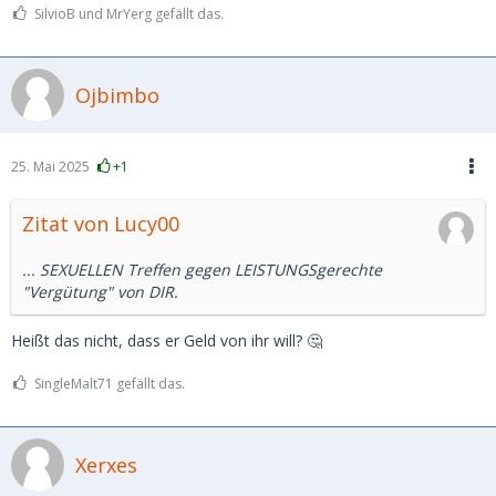
Mein Vertrauen zu missbrauchen, ist ein absolutes K.O.
SilvioB und MrYerg gefällt das.
Kriterium!
Abzocker sollten sich bitte andere Opfer suchen!
Ojbimbo
25. Mai 2025
+1
Zitat von Lucy00
... SEXUELLEN Treffen gegen LEISTUNGSgerechte
"Vergütung" von DIR.
Heißt das nicht, dass er Geld von ihr will? 🤔
SingleMalt71 gefällt das.
Xerxes