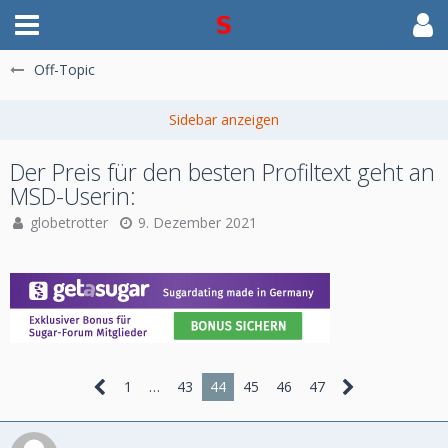
Off-Topic
Der Preis für den besten Profiltext geht an
MSD-Userin:
globetrotter
9. Dezember 2021
1
…
43
44
45
46
47