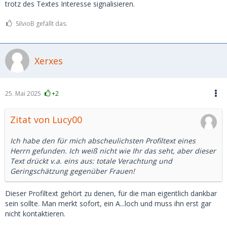
trotz des Textes Interesse signalisieren.
Deine Bild- und Textvorgaben in deinem Profil für mich
Abzocker sollten sich bitte andere Opfer suchen!
ansprechend sind
SilvioB gefällt das.
- Du alle meine gestellten Fragen "positiv" beantwortet hast
(u.a. mobil bist)
- Du dir die Mühe machst, auch mich vorher zu hinterfragen
- Du maximal im 50 km Radius von der PLZ 53359 wohnst.
Xerxes
Ich stehe nicht auf Rinsing. Da ist das Internet günstiger
und voll von!
25. Mai 2025
+2
Keine "Vorkasse" und "geschnuppert" wird auch ohne
Geldausgleich.
Ich überweise dir deine Apanage monatlich, regelmäßig,
Zitat von Lucy00
nachschüssig!
Ich habe den für mich abscheulichsten Profiltext eines
Wer das dann hier bis zum Ende gelesen hat UND mit
Herrn gefunden. Ich weiß nicht wie Ihr das seht, aber dieser
diesen o.g. Vorgaben einverstanden ist UND dann
Text drückt v.a. eins aus: totale Verachtung und
immernoch echtes Interesse hat. FEEL FREE
Geringschätzung gegenüber Frauen!
Sende mir SECHS KÜSSE hintereinander (alle anderen bitte
Dieser Profiltext gehört zu denen, für die man eigentlich dankbar
weiterklicken und mich blockieren) und dann sehen wir ggf
sein sollte. Man merkt sofort, ein A...loch und muss ihn erst gar
im Chat, wo es passen kann.
nicht kontaktieren.