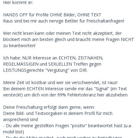
Hier kommt er:
HANDS OFF für Profile OHNE Bilder, OHNE TEXT
Raus sind bei mir auch nervige Bettler für Freischaltanfragen!
Wer nicht lesen kann oder meinen Text nicht akzeptiert, der
blockiert mich am besten gleich und braucht meine Fragen NICHT
zu beantworten!
Ich habe: NUR Interesse an ECHTEN, ZEITNAHEN,
REGELMÄSSIGEN und SEXUELLEN Treffen gegen
LEISTUNGSgerechte "Vergütung" von DIR.
Meine Zeit ist kostbar und wer sie verschwendet, ist raus!
Bei deinem ECHTEN Interesse sende mir das "Signal" (im Text
versteckt) um dich von der 99% Fehlertoleranz hier abzuheben.
Deine Freischaltung erfolgt dann gerne, wenn:
Deine Bild- und Textvorgaben in deinem Profil für mich
ansprechend sind
- Du alle meine gestellten Fragen "positiv" beantwortet hast (u.a.
mobil bist)
- Du dir die Mühe machst, auch mich vorher zu hinterfragen