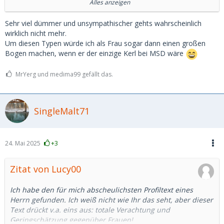
Alles anzeigen
Hier kommt er:
Sehr viel dümmer und unsympathischer gehts wahrscheinlich
HANDS OFF für Profile OHNE Bilder, OHNE TEXT
wirklich nicht mehr.
Raus sind bei mir auch nervige Bettler für
Um diesen Typen würde ich als Frau sogar dann einen großen
Freischaltanfragen!
Bogen machen, wenn er der einzige Kerl bei MSD wäre
Wer nicht lesen kann oder meinen Text nicht akzeptiert, der
MrYerg und medima99 gefällt das.
blockiert mich am besten gleich und braucht meine Fragen
NICHT zu beantworten!
SingleMalt71
Ich habe: NUR Interesse an ECHTEN, ZEITNAHEN,
REGELMÄSSIGEN und SEXUELLEN Treffen gegen
LEISTUNGSgerechte "Vergütung" von DIR.
24. Mai 2025
+3
Meine Zeit ist kostbar und wer sie verschwendet, ist raus!
Bei deinem ECHTEN Interesse sende mir das "Signal" (im
Zitat von Lucy00
Text versteckt) um dich von der 99% Fehlertoleranz hier
abzuheben.
Ich habe den für mich abscheulichsten Profiltext eines
Herrn gefunden. Ich weiß nicht wie Ihr das seht, aber dieser
Deine Freischaltung erfolgt dann gerne, wenn:
Text drückt v.a. eins aus: totale Verachtung und
Deine Bild- und Textvorgaben in deinem Profil für mich
Geringschätzung gegenüber Frauen!
ansprechend sind