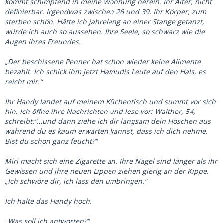
kommt schimpfend in meine Wohnung herein. Ihr Alter, nicht
definierbar. Irgendwas zwischen 26 und 39. Ihr Körper, zum
sterben schön. Hätte ich jahrelang an einer Stange getanzt,
würde ich auch so aussehen. Ihre Seele, so schwarz wie die
Augen ihres Freundes.
„Der beschissene Penner hat schon wieder keine Alimente
bezahlt. Ich schick ihm jetzt Hamudis Leute auf den Hals, es
reicht mir.“
Ihr Handy landet auf meinem Küchentisch und summt vor sich
hin. Ich öffne ihre Nachrichten und lese vor: Walther, 54,
schreibt:“…und dann ziehe ich dir langsam dein Höschen aus
während du es kaum erwarten kannst, dass ich dich nehme.
Bist du schon ganz feucht?“
Miri macht sich eine Zigarette an. Ihre Nägel sind länger als ihr
Gewissen und ihre neuen Lippen ziehen gierig an der Kippe.
„Ich schwöre dir, ich lass den umbringen.“
Ich halte das Handy hoch.
„Was soll ich antworten?“