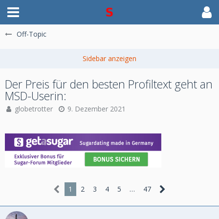
Off-Topic
Der Preis für den besten Profiltext geht an
MSD-Userin:
globetrotter
9. Dezember 2021
1
2
3
4
5
…
47