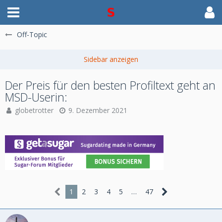
Off-Topic
Der Preis für den besten Profiltext geht an
MSD-Userin:
globetrotter
9. Dezember 2021
1
2
3
4
5
…
47