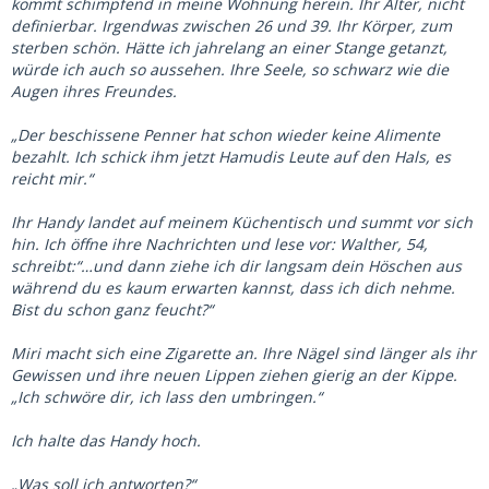
kommt schimpfend in meine Wohnung herein. Ihr Alter, nicht
definierbar. Irgendwas zwischen 26 und 39. Ihr Körper, zum
sterben schön. Hätte ich jahrelang an einer Stange getanzt,
würde ich auch so aussehen. Ihre Seele, so schwarz wie die
Augen ihres Freundes.
„Der beschissene Penner hat schon wieder keine Alimente
bezahlt. Ich schick ihm jetzt Hamudis Leute auf den Hals, es
reicht mir.“
Ihr Handy landet auf meinem Küchentisch und summt vor sich
hin. Ich öffne ihre Nachrichten und lese vor: Walther, 54,
schreibt:“…und dann ziehe ich dir langsam dein Höschen aus
während du es kaum erwarten kannst, dass ich dich nehme.
Bist du schon ganz feucht?“
Miri macht sich eine Zigarette an. Ihre Nägel sind länger als ihr
Gewissen und ihre neuen Lippen ziehen gierig an der Kippe.
„Ich schwöre dir, ich lass den umbringen.“
Ich halte das Handy hoch.
„Was soll ich antworten?“