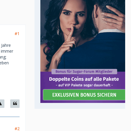
#1
 Jahre
d immer
ung;
Leben
#2