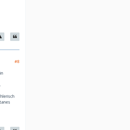
#8
in
.
hlerisch
ntanes