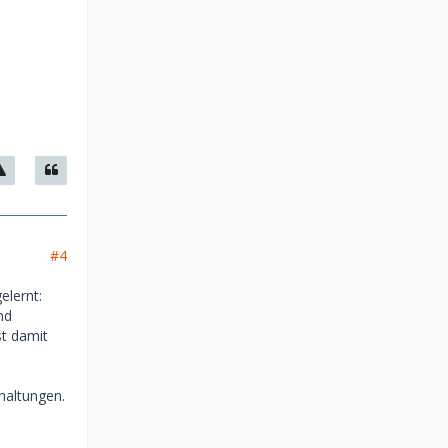
#4
elernt:
nd
st damit
haltungen.