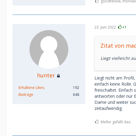
goodfellow, monsieu
23. Juni 2022
+1
Zitat von mad
Liegt vielleicht 
hunter
Liegt nicht am Profil
einfach keine Rolle.
Erhaltene Likes
192
freischaltet. Einfac
Beiträge
648
antworten oder nur Ei
Dame und weiter suche
zeitaufwendig.
Meller gefällt das.