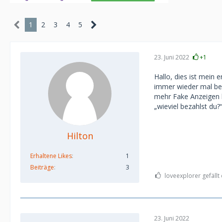
1
2
3
4
5
23. Juni 2022
+1
Hallo, dies ist mein 
immer wieder mal be
mehr Fake Anzeigen b
„wieviel bezahlst du
Hilton
Erhaltene Likes
1
Beiträge
3
loveexplorer gefällt 
23. Juni 2022