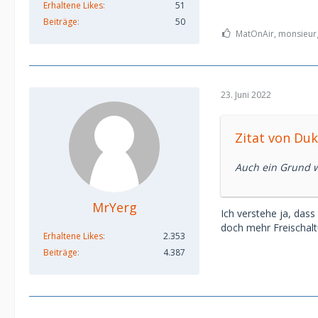
Erhaltene Likes
51
Beiträge
50
MatOnAir, monsieurg
23. Juni 2022
Zitat von Du
Auch ein Grund w
MrYerg
Ich verstehe ja, dass
doch mehr Freischal
Erhaltene Likes
2.353
Beiträge
4.387