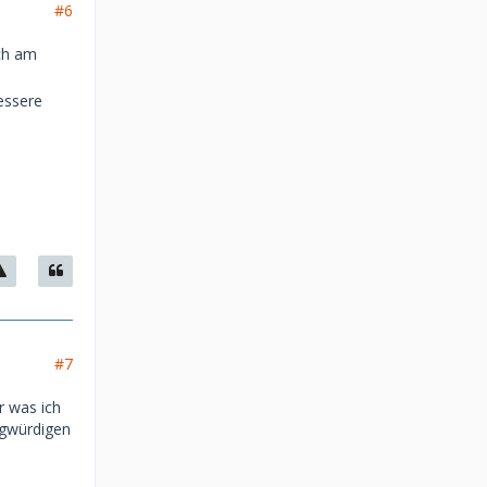
#6
uch am
essere
#7
r was ich
agwürdigen