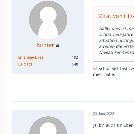
Zitat von Hil
Hallo, dies ist m
schon viele Jahr
Situation nicht 
hunter
zweiten die erst
Niveau kennenzul
Erhaltene Likes
192
Beiträge
648
Ist schon seit fast z
mehr habe.
23. Juni 2022
Ja, bin auch am über