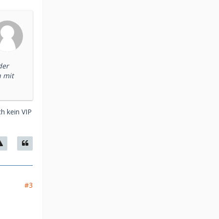
der
n mit
ch kein VIP
#3