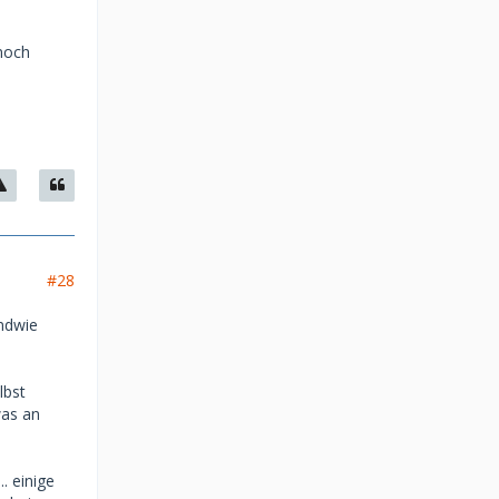
noch
#28
ndwie
lbst
was an
. einige