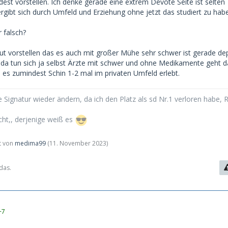
est vorstellen. Ich denke gerade eine extrem Devote Seite ist selten
gibt sich durch Umfeld und Erziehung ohne jetzt das studiert zu hab
r falsch?
gut vorstellen das es auch mit großer Mühe sehr schwer ist gerade de
da tun sich ja selbst Ärzte mit schwer und ohne Medikamente geht d
h es zumindest Schin 1-2 mal im privaten Umfeld erlebt.
 Signatur wieder ändern, da ich den Platz als sd Nr.1 verloren habe, 
cht,, derjenige weiß es
zt von
medima99
(
11. November 2023
)
das.
+7