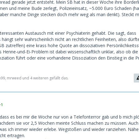
hread gerade jetzt entsteht. Mein SB hat in dieser Woche ihre Borderl
en und meine Bude zerlegt, Polizeieinsatz, ~5.000 Euro Schaden (ha
 aber manche Dinge stecken doch mehr weg als man denkt). Steckt m
nteressanten Austausch mit einer Psychiaterin gehabt. Die sagt, dass
s hängt sehr wahrscheinlich nicht an rechtlichen Feinheiten, also dürft
 SB zutreffen) eine krass hohe Quote an dissoziativen Persönlichkeits
 Henne-und-Ei-Problem ist dabei wissenschaftlich unklar, also ob die
oziation führt oder eine vorhandene Dissoziation den Einstieg in die P
9, mrweed und 4 weiteren gefällt das.
+1
, dass es bei mir die Woche nur von a Telefonterror gab und b mich plö
nachdem sie vor 2,5 Wochen meinte Schluss machen zu müssen. Auch 
 was ich immer wieder erlebe. Wegstoßen und wieder ranziehen. Nähe
icht ertragen.