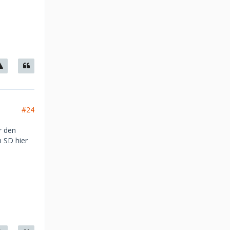
#24
r den
n SD hier