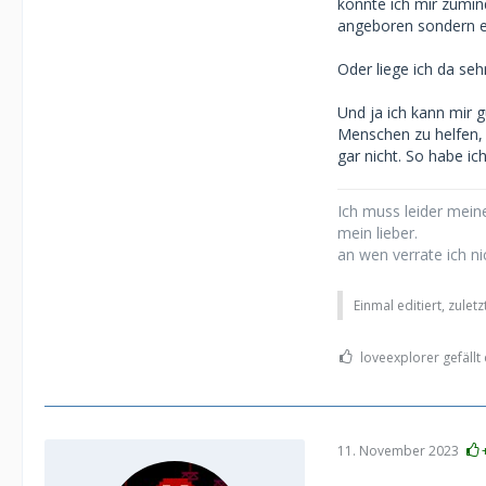
könnte ich mir zumind
angeboren sondern er
Oder liege ich da seh
Und ja ich kann mir 
Menschen zu helfen, 
gar nicht. So habe ic
Ich muss leider meine
mein lieber.
an wen verrate ich ni
Einmal editiert, zulet
loveexplorer gefällt 
11. November 2023