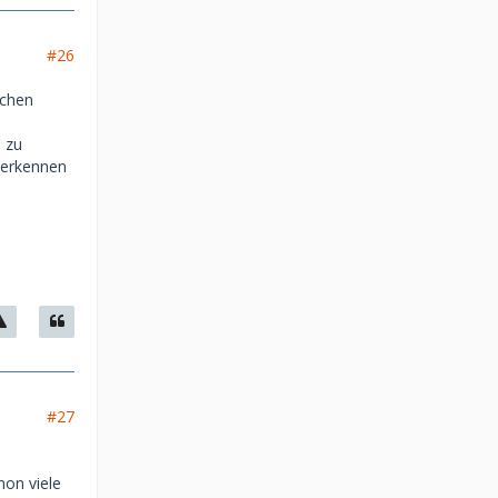
#26
ichen
n zu
e erkennen
#27
hon viele