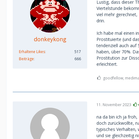
Lustig, dass dieser T
Viertelstunde bekomm
viel mehr gerechnet,
drin.
Ich habe mal einen i
donkeykong
Prostituierte (und da
tendenziell auch auf
haben, über 70%. Das
Erhaltene Likes
517
Prostitution zur Diss
Beiträge
666
erleichtert.
goodfellow, medima9
11. November 2023
na da bin ich ja froh
doch zurückwollte, 
typisches Verhalten,
und sie gleichzeitig n