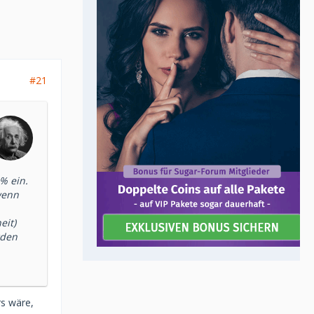
#21
% ein.
wenn
eit)
rden
rs wäre,