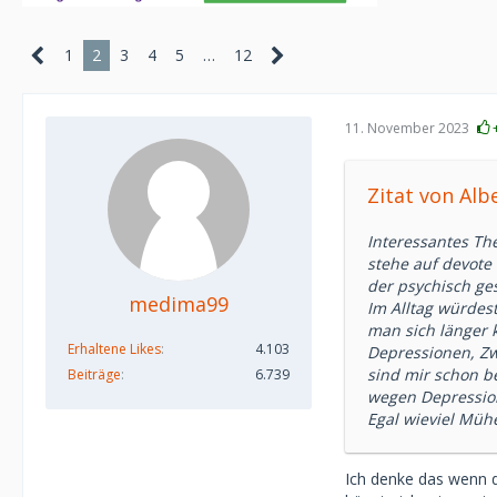
1
2
3
4
5
…
12
11. November 2023
Zitat von Alb
Interessantes The
stehe auf devote 
der psychisch ges
medima99
Im Alltag würdes
man sich länger 
Erhaltene Likes
4.103
Depressionen, Zw
sind mir schon b
Beiträge
6.739
wegen Depressio
Egal wieviel Mühe
Ich denke das wenn d