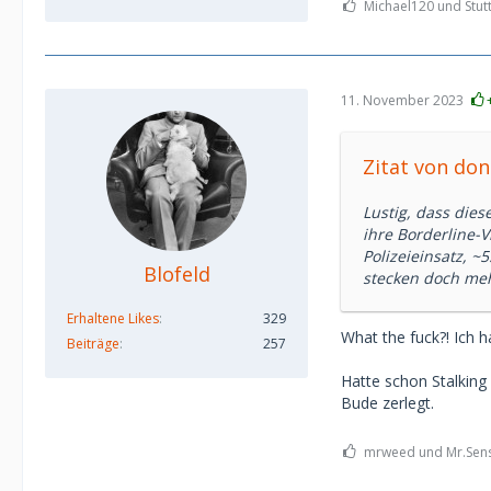
Michael120 und Stutt
11. November 2023
Zitat von do
Lustig, dass dies
ihre Borderline-
Polizeieinsatz, 
Blofeld
stecken doch meh
Erhaltene Likes
329
What the fuck?! Ich h
Beiträge
257
Hatte schon Stalkin
Bude zerlegt.
mrweed und Mr.Sensu