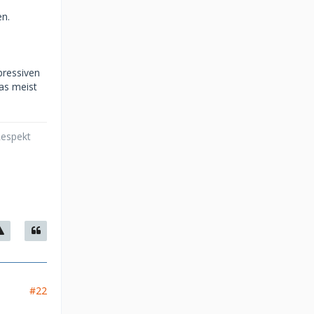
en.
pressiven
as meist
Respekt
#22