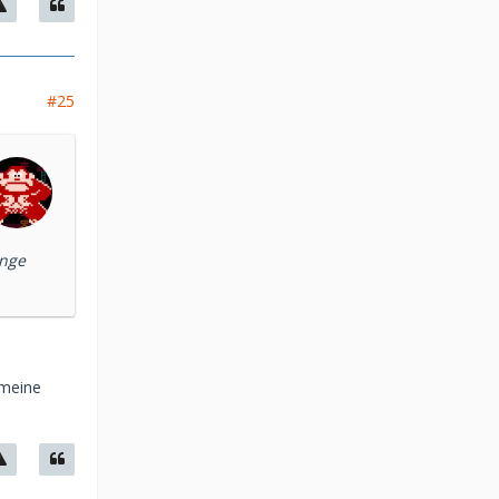
#25
inge
 meine