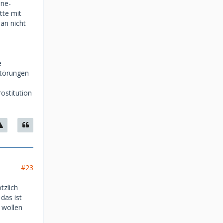
ine-
tte mit
an nicht
e
störungen
rostitution
#23
tzlich
das ist
 wollen