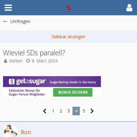
Umfragen
Wieviel SDs paralell?
darken
8. März 2024
1
2
3
4
5
Ron