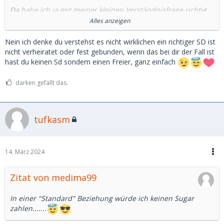
Da habe ich ja mit meiner kleinen Verständnisfrage richtig
ins Schwarze getroffen. Es haben sich ja jetzt anscheinend
Alles anzeigen
einige Sugardaddys wiedererkannt und die Emotionen
kamen etwas in Wallung.
Nein ich denke du verstehst es nicht wirklichen ein richtiger SD ist
nicht verheiratet oder fest gebunden, wenn das bei dir der Fall ist
Dennoch finde ich es befremdlich, dass das Niveau abrupt
hast du keinen Sd sondern einen Freier, ganz einfach
ins Übergriffige und Obszöne („untervögelt auf der Couch“)
abtriftet.
darken gefällt das.
Scheinbar fehlt es auch einigen der Herren an den
kognitiven Ressourcen die „Couchsymbolik“ zu verstehen.
tufkasm
Schade 🤷‍♀️!
Ich interpretiere es dann mal so, dass anscheinend so viel
Sugar fließt, dass das Babe sich dann knackige Handwerker
👨‍🔧 bestellen kann, während der Sugardaddy exklusiv auf
14. März 2024
der Couch der Gattin Flatulenzen hat.
Im Vorteil ist, wer die „Flatulenz“ als Symbolik begreift 😉.
Zitat von medima99
In einer "Standard" Beziehung würde ich keinen Sugar
zahlen.......