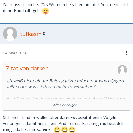
Da muss sie nichts fürs Wohnen bezahlen und der Rest nennt sich
dann Haushaltsgeld
tufkasm
14. März 2024
Zitat von darken
Ich weiß nicht ob der Beitrag jetzt einfach nur was triggern
sollte oder was ist daran nicht zu verstehen?
Hast Du sonst keine Freunde, Hobbies und Arbeit? Der Sinn
auf beiden Seiten sollte ja sein, dass man eben keine
Alles anzeigen
normale Beziehung will weil es Zeit kostet und einen
einengt. Das gilt für beide Seiten.
Sich nicht binden wollen aber dann Exklusivität beim Vögeln
verlangen... damit nur ja kein Anderer die Fastjungfrau besudeln
Exklusivität bezieht sich doch eindeutig auf die sexuelle
mag - du bist mir so einer