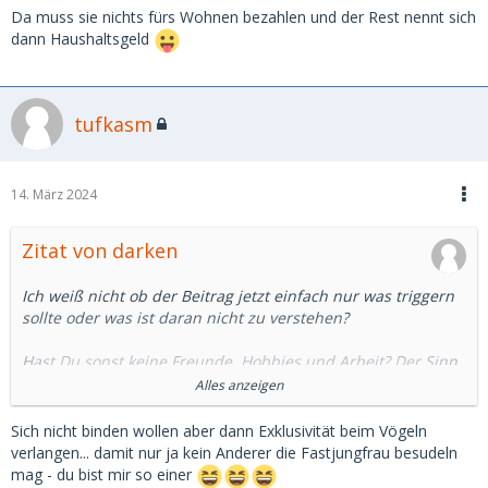
Da muss sie nichts fürs Wohnen bezahlen und der Rest nennt sich
dann Haushaltsgeld
tufkasm
14. März 2024
Zitat von darken
Ich weiß nicht ob der Beitrag jetzt einfach nur was triggern
sollte oder was ist daran nicht zu verstehen?
Hast Du sonst keine Freunde, Hobbies und Arbeit? Der Sinn
auf beiden Seiten sollte ja sein, dass man eben keine
Alles anzeigen
normale Beziehung will weil es Zeit kostet und einen
einengt. Das gilt für beide Seiten.
Sich nicht binden wollen aber dann Exklusivität beim Vögeln
verlangen... damit nur ja kein Anderer die Fastjungfrau besudeln
Exklusivität bezieht sich doch eindeutig auf die sexuelle
mag - du bist mir so einer