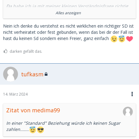
Da habe ich ja mit meiner kleinen Verständnisfrage richtig
ins Schwarze getroffen. Es haben sich ja jetzt anscheinend
Alles anzeigen
einige Sugardaddys wiedererkannt und die Emotionen
kamen etwas in Wallung.
Nein ich denke du verstehst es nicht wirklichen ein richtiger SD ist
nicht verheiratet oder fest gebunden, wenn das bei dir der Fall ist
Dennoch finde ich es befremdlich, dass das Niveau abrupt
hast du keinen Sd sondern einen Freier, ganz einfach
ins Übergriffige und Obszöne („untervögelt auf der Couch“)
abtriftet.
darken gefällt das.
Scheinbar fehlt es auch einigen der Herren an den
kognitiven Ressourcen die „Couchsymbolik“ zu verstehen.
tufkasm
Schade 🤷‍♀️!
Ich interpretiere es dann mal so, dass anscheinend so viel
Sugar fließt, dass das Babe sich dann knackige Handwerker
👨‍🔧 bestellen kann, während der Sugardaddy exklusiv auf
14. März 2024
der Couch der Gattin Flatulenzen hat.
Im Vorteil ist, wer die „Flatulenz“ als Symbolik begreift 😉.
Zitat von medima99
In einer "Standard" Beziehung würde ich keinen Sugar
zahlen.......