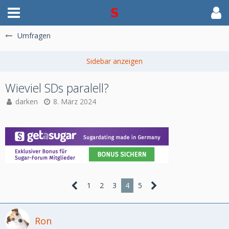
Umfragen
Wieviel SDs paralell?
darken
8. März 2024
1
2
3
4
5
Ron