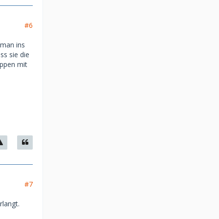
#6
 man ins
s sie die
oppen mit
#7
rlangt.