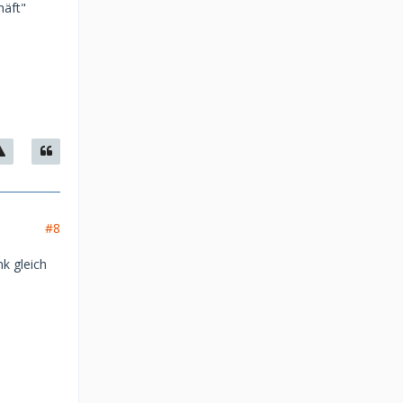
häft"
#8
k gleich