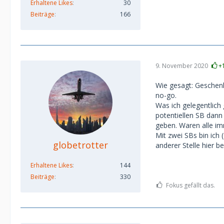
Erhaltene Likes
30
Beiträge
166
9. November 2020
+
Wie gesagt: Geschenk
no-go.
Was ich gelegentlich
potentiellen SB dann 
geben. Waren alle im
Mit zwei SBs bin ic
globetrotter
anderer Stelle hier b
Erhaltene Likes
144
Beiträge
330
Fokus gefällt das.