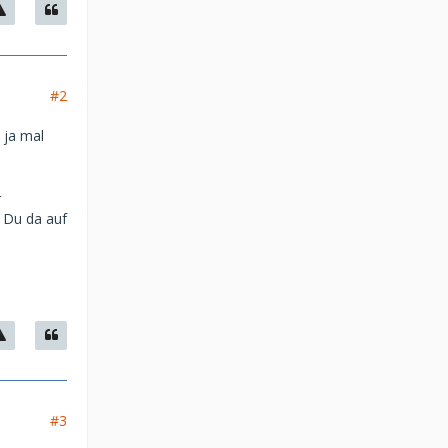
#2
 ja mal
r
 Du da auf
#3