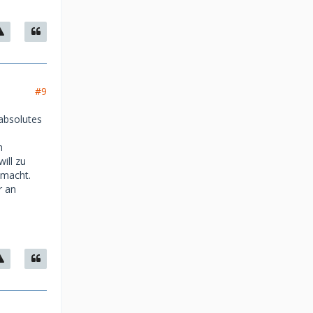
#9
absolutes
m
ill zu
emacht.
r an