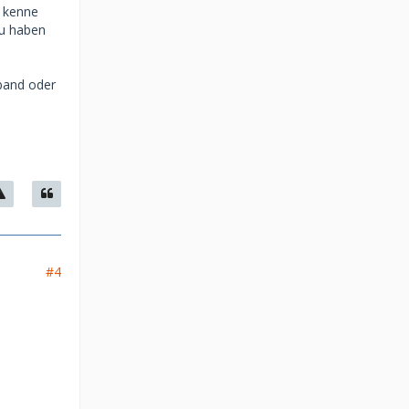
h kenne
Du haben
mband oder
#4