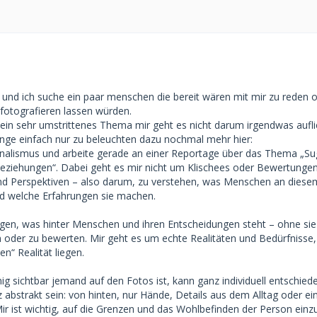
und ich suche ein paar menschen die bereit wären mit mir zu reden o
fotografieren lassen würden.
er ein sehr umstrittenes Thema mir geht es nicht darum irgendwas aufl
inge einfach nur zu beleuchten dazu nochmal mehr hier:
rnalismus und arbeite gerade an einer Reportage über das Thema „Su
ziehungen“. Dabei geht es mir nicht um Klischees oder Bewertunge
und Perspektiven – also darum, zu verstehen, was Menschen an dies
nd welche Erfahrungen sie machen.
gen, was hinter Menschen und ihren Entscheidungen steht – ohne sie 
 oder zu bewerten. Mir geht es um echte Realitäten und Bedürfnisse, 
en“ Realität liegen.
nig sichtbar jemand auf den Fotos ist, kann ganz individuell entschie
abstrakt sein: von hinten, nur Hände, Details aus dem Alltag oder ei
Mir ist wichtig, auf die Grenzen und das Wohlbefinden der Person einz