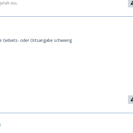
efällt das.
re Gebiets- oder Ortsangabe schwierig
2