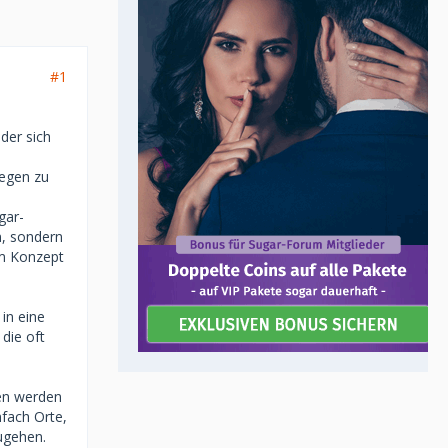
#1
der sich
iegen zu
gar-
n, sondern
em Konzept
in eine
die oft
den werden
nfach Orte,
ugehen.