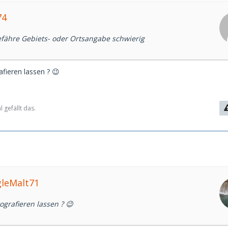
74
efähre Gebiets- oder Ortsangabe schwierig
afieren lassen ? 😉
 gefällt das.
gleMalt71
tografieren lassen ? 😉