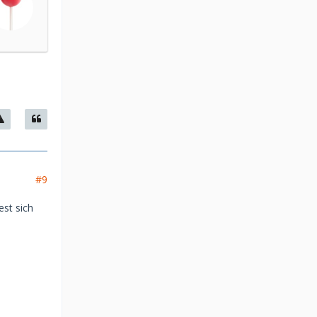
#9
est sich