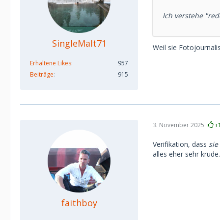
Ich verstehe "red
SingleMalt71
Weil sie Fotojournali
Erhaltene Likes
957
Beiträge
915
3. November 2025
+
Verifikation, dass
sie
alles eher sehr krude.
faithboy