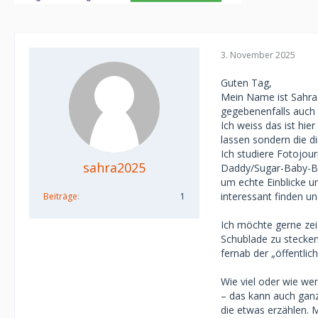
3. November 2025
Guten Tag,
Mein Name ist Sahra 
gegebenenfalls auch 
Ich weiss das ist hi
lassen sondern die d
Ich studiere Fotojou
sahra2025
Daddy/Sugar-Baby-Be
um echte Einblicke 
interessant finden u
Beiträge
1
Ich möchte gerne zei
Schublade zu stecken
fernab der „öffentlich
Wie viel oder wie we
– das kann auch ganz 
die etwas erzählen. 