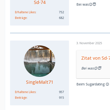
Sd-74
Bei was😉😇
Erhaltene Likes
752
Beiträge
682
3. November 2025
Zitat von Sd-
Bei was😉😇
SingleMalt71
Beim Sugardating 😉
Erhaltene Likes
957
Beiträge
915