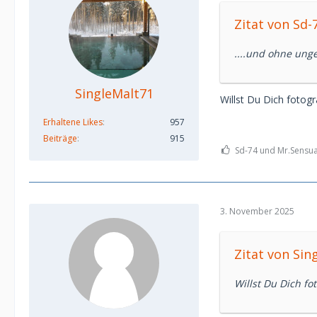
Zitat von Sd-
....und ohne ung
SingleMalt71
Willst Du Dich fotogr
Erhaltene Likes
957
Beiträge
915
Sd-74 und Mr.Sensual
3. November 2025
Zitat von Sin
Willst Du Dich fo