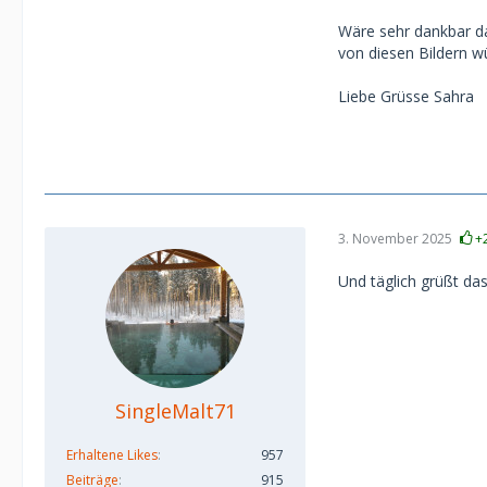
Wäre sehr dankbar da
von diesen Bildern w
Liebe Grüsse Sahra
3. November 2025
+
Und täglich grüßt da
SingleMalt71
Erhaltene Likes
957
Beiträge
915