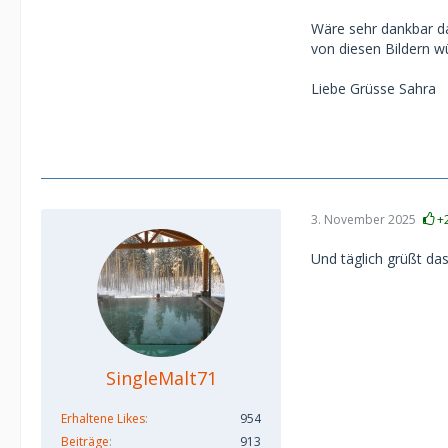
Wäre sehr dankbar da
von diesen Bildern w
Liebe Grüsse Sahra
3. November 2025
+
Und täglich grüßt da
SingleMalt71
Erhaltene Likes
954
Beiträge
913