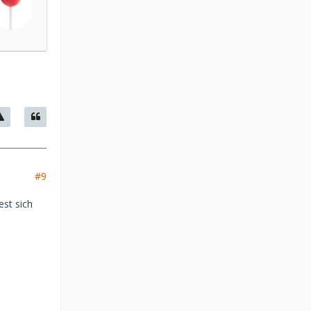
#9
est sich