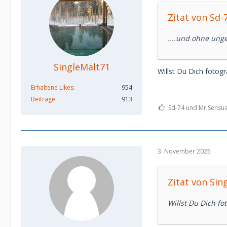
Zitat von Sd-
....und ohne ung
SingleMalt71
Willst Du Dich fotogr
Erhaltene Likes
954
Beiträge
913
Sd-74 und Mr.Sensual
3. November 2025
Zitat von Sin
Willst Du Dich fo