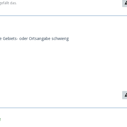
efällt das.
re Gebiets- oder Ortsangabe schwierig
2