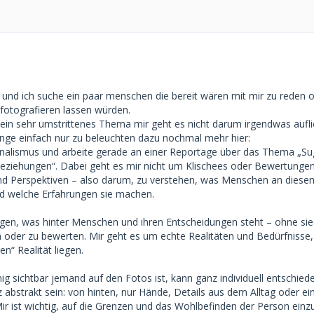
und ich suche ein paar menschen die bereit wären mit mir zu reden o
fotografieren lassen würden.
er ein sehr umstrittenes Thema mir geht es nicht darum irgendwas aufl
inge einfach nur zu beleuchten dazu nochmal mehr hier:
rnalismus und arbeite gerade an einer Reportage über das Thema „Su
ziehungen“. Dabei geht es mir nicht um Klischees oder Bewertunge
und Perspektiven – also darum, zu verstehen, was Menschen an dies
nd welche Erfahrungen sie machen.
gen, was hinter Menschen und ihren Entscheidungen steht – ohne sie 
 oder zu bewerten. Mir geht es um echte Realitäten und Bedürfnisse, 
en“ Realität liegen.
nig sichtbar jemand auf den Fotos ist, kann ganz individuell entschie
abstrakt sein: von hinten, nur Hände, Details aus dem Alltag oder ei
Mir ist wichtig, auf die Grenzen und das Wohlbefinden der Person einz