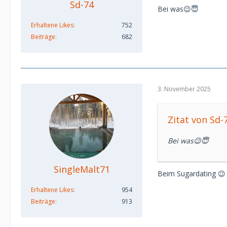
Sd-74
Bei was😉😇
Erhaltene Likes
752
Beiträge
682
3. November 2025
Zitat von Sd-
Bei was😉😇
SingleMalt71
Beim Sugardating 😉
Erhaltene Likes
954
Beiträge
913