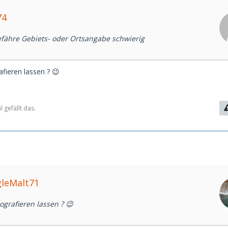
74
efähre Gebiets- oder Ortsangabe schwierig
afieren lassen ? 😉
 gefällt das.
gleMalt71
tografieren lassen ? 😉