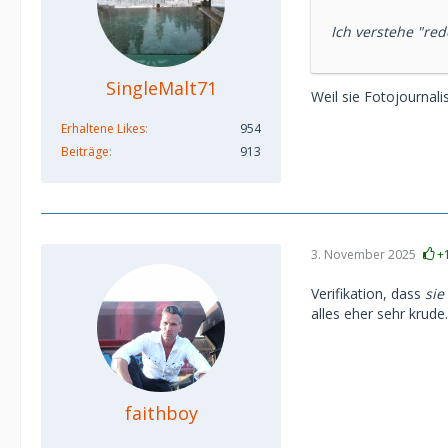
Ich verstehe "red
SingleMalt71
Weil sie Fotojournali
Erhaltene Likes
954
Beiträge
913
3. November 2025
+
Verifikation, dass
sie
alles eher sehr krude.
faithboy