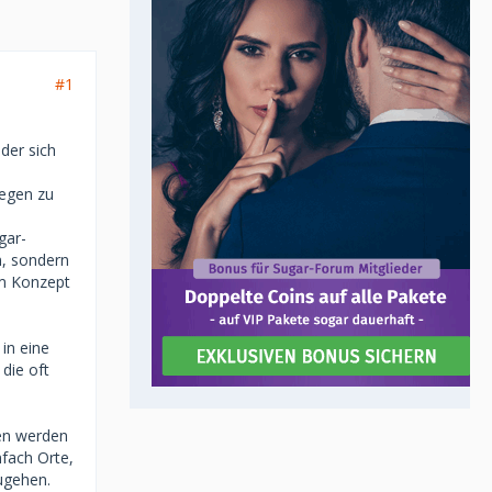
#1
der sich
iegen zu
gar-
n, sondern
em Konzept
in eine
die oft
den werden
nfach Orte,
ugehen.