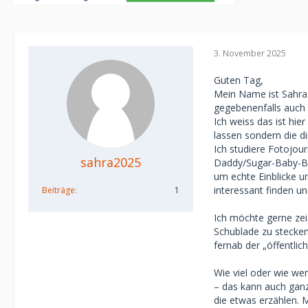
3. November 2025
Guten Tag,
Mein Name ist Sahra 
gegebenenfalls auch 
Ich weiss das ist hi
lassen sondern die d
Ich studiere Fotojou
sahra2025
Daddy/Sugar-Baby-Be
um echte Einblicke 
interessant finden u
Beiträge
1
Ich möchte gerne zei
Schublade zu stecken
fernab der „öffentlich
Wie viel oder wie we
– das kann auch ganz 
die etwas erzählen. 