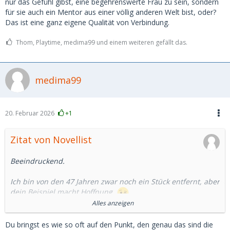
nur das Gefühl gibst, eine begehrenswerte Frau zu sein, sondern
für sie auch ein Mentor aus einer völlig anderen Welt bist, oder?
Das ist eine ganz eigene Qualität von Verbindung.
Thom, Playtime, medima99 und einem weiteren gefällt das.
medima99
20. Februar 2026
+1
Zitat von Novellist
Beeindruckend.
Ich bin von den 47 Jahren zwar noch ein Stück entfernt, aber
dein Beispiel macht Hoffnung.
Alles anzeigen
Bei meinen 'nur' 30 Jahren Unterschied merke ich bereits,
wie wertvoll es ist, in völlig unterschiedlichen Lebensphasen
Du bringst es wie so oft auf den Punkt, den genau das sind die