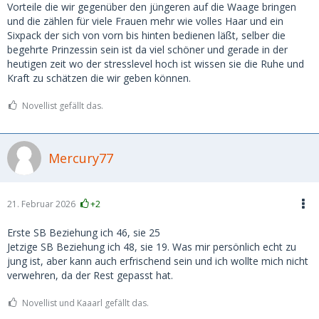
zu stehen. Themen wie Kinder oder die eigene Karriere sind
Vorteile die wir gegenüber den jüngeren auf die Waage bringen
längst geklärt oder kein Thema mehr, was enormen Druck
und die zählen für viele Frauen mehr wie volles Haar und ein
rausnimmt. Man hat noch die Energie, mit ihr voll
Sixpack der sich von vorn bis hinten bedienen läßt, selber die
mitzuhalten (Hotels, Ausflüge, lange Sinnlichkeit, usw.) und
begehrte Prinzessin sein ist da viel schöner und gerade in der
besitzt gleichzeitig die Reife, einer jungen Frau in ihrer Krise
heutigen zeit wo der stresslevel hoch ist wissen sie die Ruhe und
(finanzieller Druck, Job, Wohnung, Partner, Alltagsstress,
Kraft zu schätzen die wir geben können.
usw.) als stabiler Fels oder zumindest als Ruhepol zur Seite
zu stehen - eben dort, wo ein Gleichaltriger mit ihren
Novellist gefällt das.
Problemen wahrscheinlich genauso (wenn nicht sogar mehr)
überfordert wäre wie sie selbst. Diese emotionale Stabilität
und Souveränität können junge Männer den Frauen oft
Mercury77
nicht bieten.
Ich glaube, dass bringt die Essenz dessen auf den Punkt,
21. Februar 2026
+2
was eine gute Age-Gap-Beziehung ausmacht.
Erste SB Beziehung ich 46, sie 25
Bei eurer Konstellation vermute ich allerdings, dass du
Jetzige SB Beziehung ich 48, sie 19. Was mir persönlich echt zu
überdurchschnittlich fit sein musst. Ich nehme an, dass du
jung ist, aber kann auch erfrischend sein und ich wollte mich nicht
ihr nicht nur das Gefühl gibst, eine begehrenswerte Frau zu
verwehren, da der Rest gepasst hat.
sein, sondern für sie auch ein Mentor aus einer völlig
anderen Welt bist, oder? Das ist eine ganz eigene Qualität
Novellist und Kaaarl gefällt das.
von Verbindung.