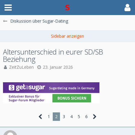
Diskussion über Sugar-Dating
Altersunterschied in eurer SD/SB
Beziehung
ZeitZuLeben
23. Januar 2026
1
2
3
4
5
6