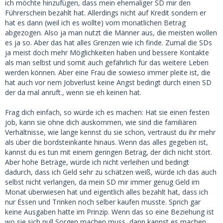
ich möchte hinzufügen, dass mein ehemaliger SD mir den
Führerschein bezahlt hat. Allerdings nicht auf Kredit sondern er
hat es dann (weil ich es wollte) vom monatlichen Betrag
abgezogen. Also ja man nutzt die Männer aus, die meisten wollen
es ja so. Aber das hat alles Grenzen wie ich finde. Zumal die SDs
ja meist doch mehr Möglichkeiten haben und bessere Kontakte
als man selbst und somit auch gefährlich für das weitere Leben
werden können. Aber eine Frau die sowieso immer pleite ist, die
hat auch vor nem Jobverlust keine Angst bedingt durch einen SD
der da mal anruft., wenn sie eh keinen hat.
Frag dich einfach, so würde ich es machen: Hat sie einen festen
job, kann sie ohne dich auskommen, wie sind die familiären
Verhältnisse, wie lange kennst du sie schon, vertraust du ihr mehr
als über die bordsteinkante hinaus. Wenn das alles gegeben ist,
kannst du es tun mit einem geringen Betrag, der dich nicht stört.
Aber hohe Beträge, würde ich nicht verleihen und bedingt
dadurch, dass ich Geld sehr zu schätzen weiß, würde ich das auch
selbst nicht verlangen, da mein SD mir immer genug Geld im
Monat überwiesen hat und eigentlich alles bezahlt hat, dass ich
nur Essen und Trinken noch selber kaufen musste. Sprich gar
keine Ausgaben hatte im Prinzip. Wenn das so eine Beziehung ist
wo sie sich null Sorgen machen muss, dann kannst es machen.