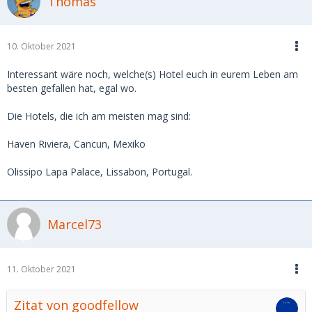
Thomas
ansprechendes Design , Preis so um die 150€
in der Bar allerdings auch viele Ladies auf der suche nach
Kundschaft
10. Oktober 2021
Maritim an der Messe Frankfurt, wenn man zeitig bucht
sehr günstige Preise
Interessant wäre noch, welche(s) Hotel euch in eurem Leben am
besten gefallen hat, egal wo.
Intercontinental Frankfurt, auch günstige wenn man 2
Wochen vorab bucht
Die Hotels, die ich am meisten mag sind:
Haven Riviera, Cancun, Mexiko
Olissipo Lapa Palace, Lissabon, Portugal.
Marcel73
11. Oktober 2021
Zitat von goodfellow