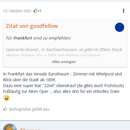
10. Oktober 2021
+1
Zitat von goodfellow
Für
Frankfurt
sind zu empfehlen:
Leonardo Grand , in Sachsenhausen, es gibt im 20ten Stock
skyline Zimmer für < 100€ mit Balkon und einem
sagenhaften Blick auf die City, Zimmer sind groß und die
Alles anzeigen
Betten ok, Frühstück sehr gut
In Frankfurt das Innside Eurotheum - Zimmer mit Whirlpool und
Adina Appartment an der neuen Oper, kleine Suiten mit 2
Blick über die Stadt ab 180€.
Zimmern, Mini Balkon, direkt daneben ein Steakhouse und
Dazu eine super Bar "22nd" obendrauf (da gibts auch Frühstück)
natürlich die City, Suiten ~ 150 €
Fußläufig zur Alten Oper ... also alles drin für ein stilvolles Date
H4 Hotel am Rebstock, es gibt dort Familienzimmer, sehr
groß mit Balkon und Blick auf die City im 15ten Stock,
Stiefelgirlsfan gefällt das.
Qualität mittelmässig, aber dafür < 100€
Roomers in der City, Ansprechende Bar und Lounge, sehr