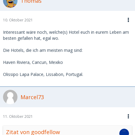
Thomas
ansprechendes Design , Preis so um die 150€
in der Bar allerdings auch viele Ladies auf der suche nach
Kundschaft
10. Oktober 2021
Maritim an der Messe Frankfurt, wenn man zeitig bucht
sehr günstige Preise
Interessant wäre noch, welche(s) Hotel euch in eurem Leben am
besten gefallen hat, egal wo.
Intercontinental Frankfurt, auch günstige wenn man 2
Wochen vorab bucht
Die Hotels, die ich am meisten mag sind:
Haven Riviera, Cancun, Mexiko
Olissipo Lapa Palace, Lissabon, Portugal.
Marcel73
11. Oktober 2021
Zitat von goodfellow