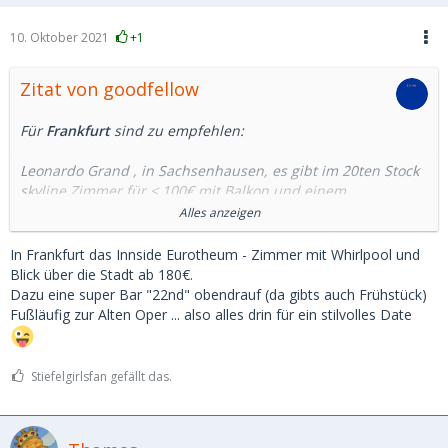
10. Oktober 2021
+1
Zitat von goodfellow
Für
Frankfurt
sind zu empfehlen:
Leonardo Grand , in Sachsenhausen, es gibt im 20ten Stock
skyline Zimmer für < 100€ mit Balkon und einem
sagenhaften Blick auf die City, Zimmer sind groß und die
Alles anzeigen
Betten ok, Frühstück sehr gut
In Frankfurt das Innside Eurotheum - Zimmer mit Whirlpool und
Adina Appartment an der neuen Oper, kleine Suiten mit 2
Blick über die Stadt ab 180€.
Zimmern, Mini Balkon, direkt daneben ein Steakhouse und
Dazu eine super Bar "22nd" obendrauf (da gibts auch Frühstück)
natürlich die City, Suiten ~ 150 €
Fußläufig zur Alten Oper ... also alles drin für ein stilvolles Date
H4 Hotel am Rebstock, es gibt dort Familienzimmer, sehr
groß mit Balkon und Blick auf die City im 15ten Stock,
Stiefelgirlsfan gefällt das.
Qualität mittelmässig, aber dafür < 100€
Roomers in der City, Ansprechende Bar und Lounge, sehr