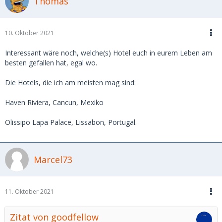
Thomas
ansprechendes Design , Preis so um die 150€
in der Bar allerdings auch viele Ladies auf der suche nach
Kundschaft
10. Oktober 2021
Maritim an der Messe Frankfurt, wenn man zeitig bucht
sehr günstige Preise
Interessant wäre noch, welche(s) Hotel euch in eurem Leben am
besten gefallen hat, egal wo.
Intercontinental Frankfurt, auch günstige wenn man 2
Wochen vorab bucht
Die Hotels, die ich am meisten mag sind:
Haven Riviera, Cancun, Mexiko
Olissipo Lapa Palace, Lissabon, Portugal.
Marcel73
11. Oktober 2021
Zitat von goodfellow