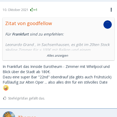
10. Oktober 2021
+1
Zitat von goodfellow
Für
Frankfurt
sind zu empfehlen:
Leonardo Grand , in Sachsenhausen, es gibt im 20ten Stock
skyline Zimmer für < 100€ mit Balkon und einem
sagenhaften Blick auf die City, Zimmer sind groß und die
Alles anzeigen
Betten ok, Frühstück sehr gut
In Frankfurt das Innside Eurotheum - Zimmer mit Whirlpool und
Adina Appartment an der neuen Oper, kleine Suiten mit 2
Blick über die Stadt ab 180€.
Zimmern, Mini Balkon, direkt daneben ein Steakhouse und
Dazu eine super Bar "22nd" obendrauf (da gibts auch Frühstück)
natürlich die City, Suiten ~ 150 €
Fußläufig zur Alten Oper ... also alles drin für ein stilvolles Date
H4 Hotel am Rebstock, es gibt dort Familienzimmer, sehr
groß mit Balkon und Blick auf die City im 15ten Stock,
Stiefelgirlsfan gefällt das.
Qualität mittelmässig, aber dafür < 100€
Roomers in der City, Ansprechende Bar und Lounge, sehr