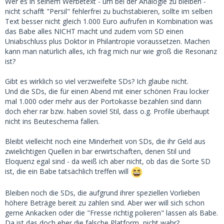
Wer es in seinem Werbetext - um bei der Analogie zu bleiben -
nicht schafft "Persil" fehlerfrei zu buchstabieren, sollte im selben
Text besser nicht gleich 1.000 Euro aufrufen in Kombination was
das Babe alles NICHT macht und zudem vom SD einen
Uniabschluss plus Doktor in Philantropie voraussetzen. Machen
kann man natürlich alles, ich frag mich nur wie groß die Resonanz
ist?
Gibt es wirklich so viel verzweifelte SDs? Ich glaube nicht.
Und die SDs, die für einen Abend mit einer schönen Frau locker
mal 1.000 oder mehr aus der Portokasse bezahlen sind dann
doch eher rar bzw. haben soviel Stil, dass o.g. Profile überhaupt
nicht ins Beuteschema fallen.
Bleibt vielleicht noch eine Minderheit von SDs, die ihr Geld aus
zwielichtigen Quellen in bar erwirtschaften, denen Stil und
Eloquenz egal sind - da weiß ich aber nicht, ob das die Sorte SD
ist, die ein Babe tatsächlich treffen will
Bleiben noch die SDs, die aufgrund ihrer speziellen Vorlieben
höhere Beträge bereit zu zahlen sind. Aber wer will sich schon
gerne Ankacken oder die "Fresse richtig polieren" lassen als Babe.
Da ist das doch eher die falsche Platform, nicht wahr?