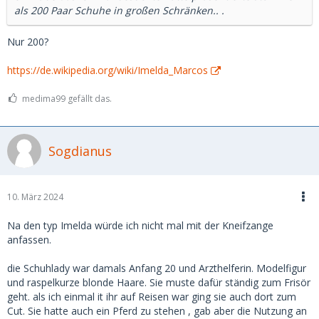
Vorlieben höhere Beträge bereit zu zahlen sind. Aber wer
als 200 Paar Schuhe in großen Schränken.. .
will sich schon gerne Ankacken oder die "Fresse richtig
polieren" lassen als Babe. Da ist das doch eher die falsche
Nur 200?
Platform, nicht wahr?
https://de.wikipedia.org/wiki/Imelda_Marcos
Bleibt zu letzt das Maulen dieser speziellen SB-Kategorie,
dass es so viele Fakes hier gibt und viele SDs dann nicht
medima99 gefällt das.
zum ausgemachten Date erscheinen
Tja, das ist dann eben das Risiko, wenn man 500 bis 1000
Euro für das erste Date aufruft als SB und dann tatsächlich
Sogdianus
glaubt, dass der SD das bezahlt oder überhaupt kommt.
10. März 2024
Na den typ Imelda würde ich nicht mal mit der Kneifzange
anfassen.
die Schuhlady war damals Anfang 20 und Arzthelferin. Modelfigur
und raspelkurze blonde Haare. Sie muste dafür ständig zum Frisör
geht. als ich einmal it ihr auf Reisen war ging sie auch dort zum
Cut. Sie hatte auch ein Pferd zu stehen , gab aber die Nutzung an