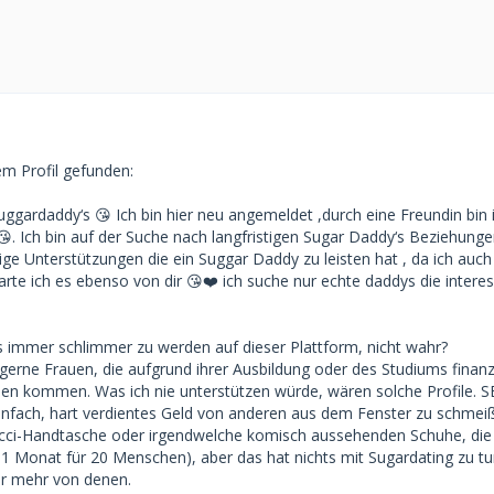
m Profil gefunden:
ggardaddy‘s 😘 Ich bin hier neu angemeldet ,durch eine Freundin bin 
. Ich bin auf der Suche nach langfristigen Sugar Daddy‘s Beziehung
ge Unterstützungen die ein Suggar Daddy zu leisten hat , da ich auch
te ich es ebenso von dir 😘❤️ ich suche nur echte daddys die interess
s immer schlimmer zu werden auf dieser Plattform, nicht wahr?
 gerne Frauen, die aufgrund ihrer Ausbildung oder des Studiums finanzi
en kommen. Was ich nie unterstützen würde, wären solche Profile. S
infach, hart verdientes Geld von anderen aus dem Fenster zu schmei
cci-Handtasche oder irgendwelche komisch aussehenden Schuhe, die 
 1 Monat für 20 Menschen), aber das hat nichts mit Sugardating zu tu
r mehr von denen.