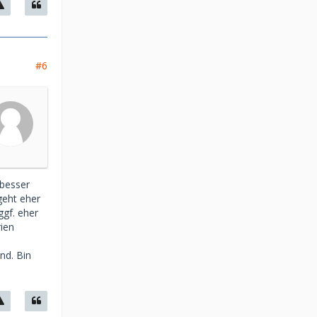
#6
 besser
 geht eher
ggf. eher
rien
nd. Bin