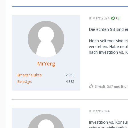
8. März 2024
+3
Die echten SB sind e
Noch seltener sind e
verstehen. Habe neuli
nach Investition vs. 
MrYerg
Erhaltene Likes
2.353
Beiträge
4.387
SilvioB, Sd7 und Blof
8. März 2024
Investition vs. Kons
schon zu philosophi