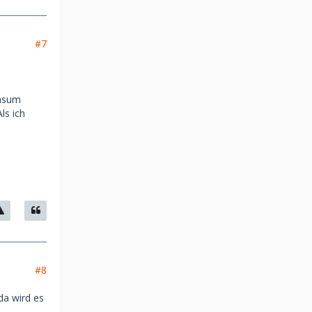
#7
onsum
ls ich
#8
da wird es