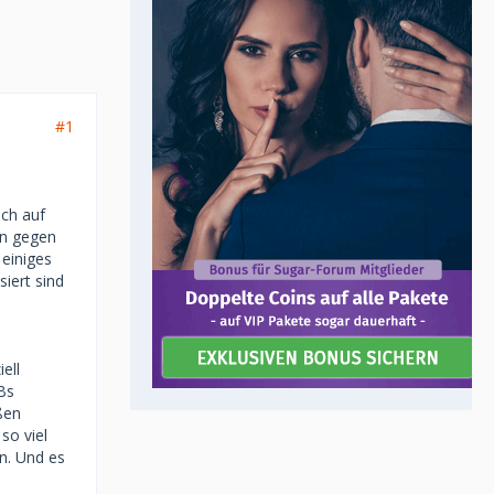
#1
ich auf
en gegen
 einiges
iert sind
ell
Bs
ßen
so viel
n. Und es