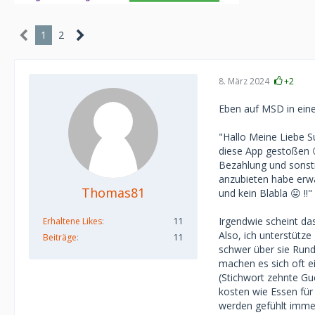
1
2
8. März 2024
+2
Eben auf MSD in eine
"Hallo Meine Liebe Su
diese App gestoßen 
Bezahlung und sonsti
anzubieten habe erwar
Thomas81
und kein Blabla 😛 !!"
Irgendwie scheint da
Erhaltene Likes
11
Also, ich unterstütze
Beiträge
11
schwer über sie Rund
machen es sich oft e
(Stichwort zehnte Gu
kosten wie Essen für
werden gefühlt imme