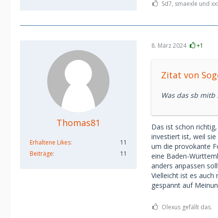
Sd7, smaexle und xxx
8. März 2024
+1
Zitat von So
Was das sb mitb 
Thomas81
Das ist schon richtig
investiert ist, weil s
Erhaltene Likes
11
um die provokante For
Beiträge
11
eine Baden-Württembe
anders anpassen soll
Vielleicht ist es auc
gespannt auf Meinun
Olexus gefällt das.