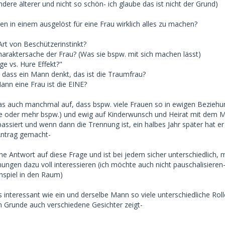
ndere älterer und nicht so schön- ich glaube das ist nicht der Grund)
n in einem ausgelöst für eine Frau wirklich alles zu machen?
 Art von Beschützerinstinkt?
Charaktersache der Frau? (Was sie bspw. mit sich machen lässt)
ge vs. Hure Effekt?"
, dass ein Mann denkt, das ist die Traumfrau?
ann eine Frau ist die EINE?
r das auch manchmal auf, dass bspw. viele Frauen so in ewigen Bezieh
re oder mehr bspw.) und ewig auf Kinderwunsch und Heirat mit dem 
assiert und wenn dann die Trennung ist, ein halbes Jahr später hat er
Antrag gemacht-
ne Antwort auf diese Frage und ist bei jedem sicher unterschiedlich, 
ngen dazu voll interessieren (ich möchte auch nicht pauschalisieren- 
nspiel in den Raum)
 interessant wie ein und derselbe Mann so viele unterschiedliche Rol
 Grunde auch verschiedene Gesichter zeigt-