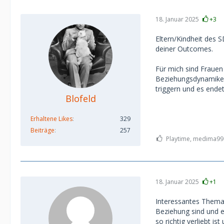
18. Januar 2025
+3
Eltern/Kindheit des 
deiner Outcomes.
Für mich sind Frauen 
Beziehungsdynamiken
triggern und es endet
Blofeld
Erhaltene Likes
329
Beiträge
257
Playtime, medima99 
18. Januar 2025
+1
Interessantes Thema,
Beziehung sind und e
so richtig verliebt is