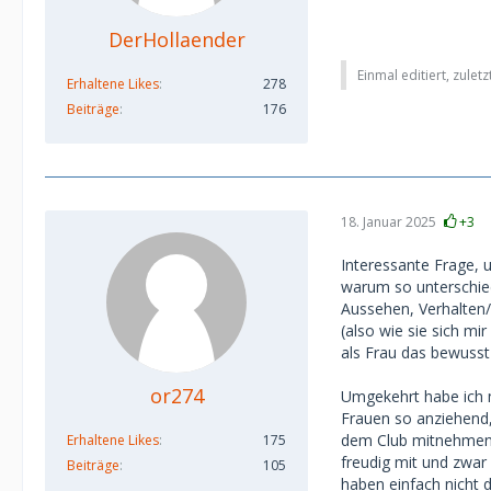
DerHollaender
Einmal editiert, zulet
Erhaltene Likes
278
Beiträge
176
18. Januar 2025
+3
Interessante Frage, 
warum so unterschie
Aussehen, Verhalten/C
(also wie sie sich mi
als Frau das bewusst 
or274
Umgekehrt habe ich m
Frauen so anziehend
dem Club mitnehmen, 
Erhaltene Likes
175
freudig mit und zwar
Beiträge
105
haben einfach nicht 