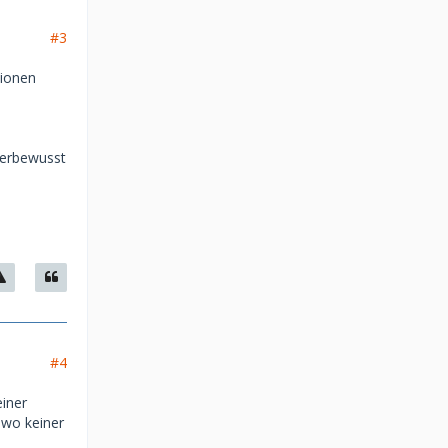
#3
tionen
terbewusst
#4
einer
 wo keiner