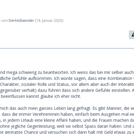
zt von
DerHollaender
(
18. Januar 2025
)
und mega schwierig zu beantworten. Ich weiss das bei mir selber auch 
dliche Gefühle aufkommen. Ich würde sagen, dass eine Kombination
harakter, sozialer Rolle und Status, vor allem aber auch der Interakt
r gegenüber verhält) dazu führen dass sich andere Gefühle einstellen.
beeinflussen kannst glaube ich eher nicht.
ich das auch mein ganzes Leben lang gefragt. Es gibt Männer, die w
, dass die immer Verehrerinnen haben, einfach beim Ausgehen mal ei
in jedem Urlaub eine kleine Affäre haben, und die Frauen machen da
 ohne jegliche Gegenleistung, weil sie selbst Spass daran haben. Und
die geringste Chance und versuchen sich dann halt mit Geld etwas zu 