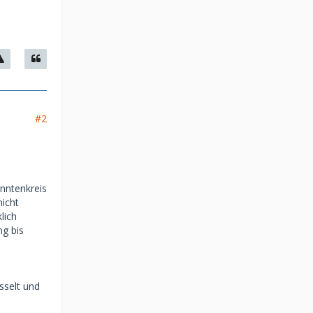
#2
anntenkreis
nicht
lich
ng bis
sselt und