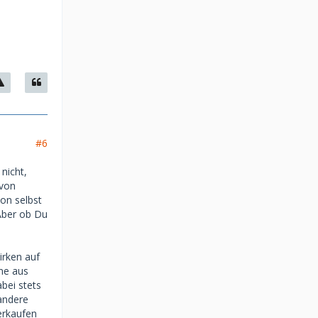
#6
nicht,
 von
ion selbst
 Aber ob Du
irken auf
ne aus
bei stets
 andere
erkaufen