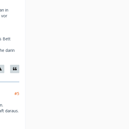
an in
 vor
s Bett
he darin
#5
n.
ft daraus.