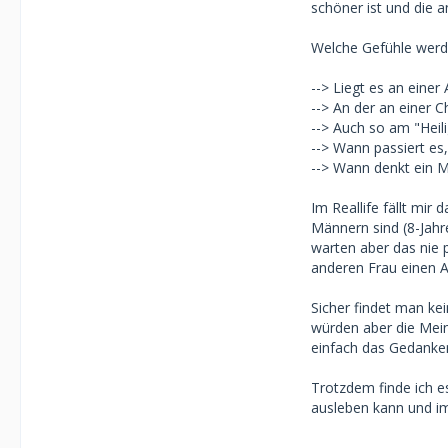
schöner ist und die a
Welche Gefühle werde
--> Liegt es an einer
--> An der an einer 
--> Auch so am "Heili
--> Wann passiert es
--> Wann denkt ein M
Im Reallife fällt mi
Männern sind (8-Jah
warten aber das nie p
anderen Frau einen 
Sicher findet man kei
würden aber die Meinu
einfach das Gedanke
Trotzdem finde ich es
ausleben kann und im