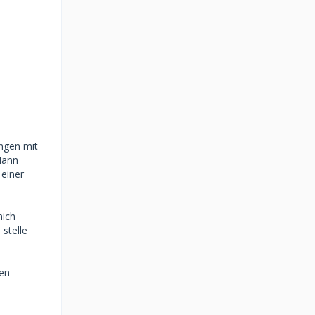
ungen mit
Mann
 einer
mich
stelle
len