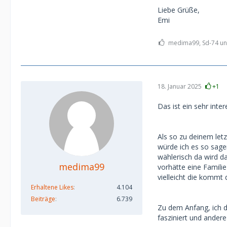
Liebe Grüße,
Emi
medima99, Sd-74 und
18. Januar 2025
+1
Das ist ein sehr inte
Als so zu deinem let
würde ich es so sage
wählerisch da wird d
medima99
vorhätte eine Familie
vielleicht die kommt d
Erhaltene Likes
4.104
Beiträge
6.739
Zu dem Anfang, ich d
fasziniert und andere