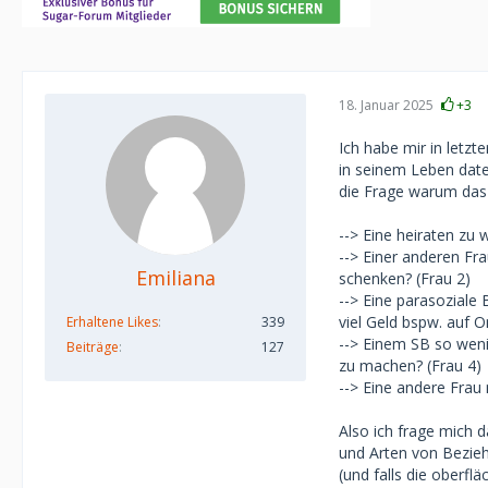
18. Januar 2025
+3
Ich habe mir in letz
in seinem Leben date
die Frage warum das 
--> Eine heiraten zu 
--> Einer anderen Fr
Emiliana
schenken? (Frau 2)
--> Eine parasoziale
viel Geld bspw. auf O
Erhaltene Likes
339
--> Einem SB so wen
Beiträge
127
zu machen? (Frau 4)
--> Eine andere Frau
Also ich frage mich d
und Arten von Bezieh
(und falls die oberfl