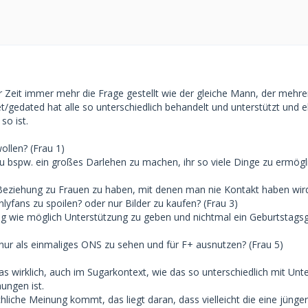
ter Zeit immer mehr die Frage gestellt wie der gleiche Mann, der mehr
t/gedated hat alle so unterschiedlich behandelt und unterstützt und 
so ist.
wollen? (Frau 1)
au bspw. ein großes Darlehen zu machen, ihr so viele Dinge zu ermög
 Beziehung zu Frauen zu haben, mit denen man nie Kontakt haben wir
nlyfans zu spoilen? oder nur Bilder zu kaufen? (Frau 3)
ig wie möglich Unterstützung zu geben und nichtmal ein Geburtstags
 nur als einmaliges ONS zu sehen und für F+ ausnutzen? (Frau 5)
as wirklich, auch im Sugarkontext, wie das so unterschiedlich mit Unt
ungen ist.
ächliche Meinung kommt, das liegt daran, dass vielleicht die eine jünge