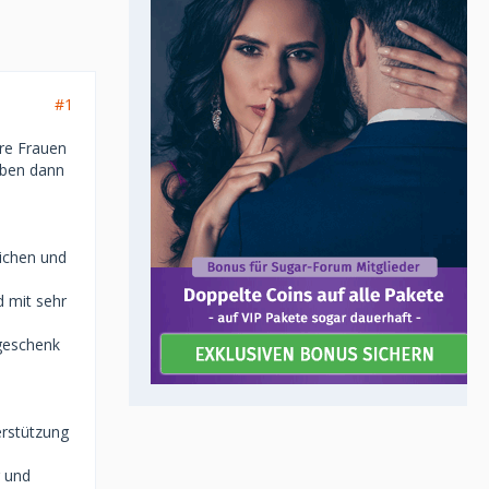
#1
ere Frauen
eben dann
lichen und
d mit sehr
geschenk
erstützung
r und