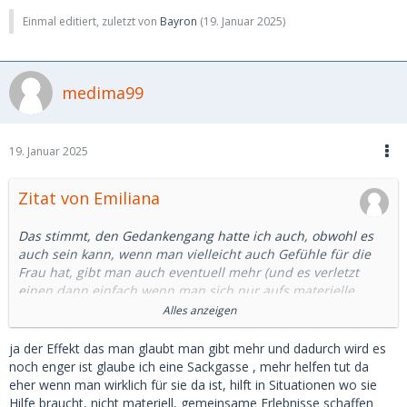
Einmal editiert, zuletzt von
Bayron
(
19. Januar 2025
)
medima99
19. Januar 2025
Zitat von Emiliana
Das stimmt, den Gedankengang hatte ich auch, obwohl es
auch sein kann, wenn man vielleicht auch Gefühle für die
Frau hat, gibt man auch eventuell mehr (und es verletzt
einen dann einfach wenn man sich nur aufs materielle
reduziert fühlt) weil man die Frau auch überzeugen möchte
Alles anzeigen
für sie da zu sein usw. und hat vielleicht die Hoffnung,dass
wenn man mehr gibt mehr bekommt. Aber die Dynamik der
ja der Effekt das man glaubt man gibt mehr und dadurch wird es
Beziehung rundherum wird vielleicht vorwurfsvoller,
noch enger ist glaube ich eine Sackgasse , mehr helfen tut da
verletzender und dadurch schwieriger.
eher wenn man wirklich für sie da ist, hilft in Situationen wo sie
Hilfe braucht, nicht materiell, gemeinsame Erlebnisse schaffen