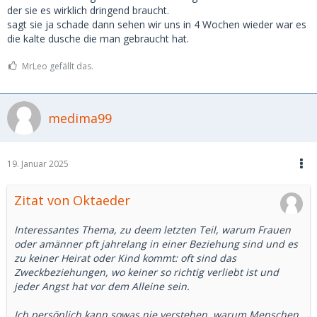
Besonderes sein zu wollen. Ich habe dann die Hoffnung,
der sie es wirklich dringend braucht.
dass sie die Zeit mit mir auch geniesst. Und desto
sagt sie ja schade dann sehen wir uns in 4 Wochen wieder war es
demütigender wird es dann, das Geld zu geben, weil jede
die kalte dusche die man gebraucht hat.
Bezahlung und jedes teure Geschenk mich daran erinnert,
dass sie mit mir die Zeit nicht verbringen würde wenn ich
MrLeo gefällt das.
sie nicht dafür entschädigen würde, was sehr verletzend ist
wenn man etwas verliebt ist.
medima99
Das heisst das Ganze ist halt eine stetige Gratwanderung.
19. Januar 2025
Zitat von Oktaeder
Interessantes Thema, zu deem letzten Teil, warum Frauen
oder amänner pft jahrelang in einer Beziehung sind und es
zu keiner Heirat oder Kind kommt: oft sind das
Zweckbeziehungen, wo keiner so richtig verliebt ist und
jeder Angst hat vor dem Alleine sein.
Ich persönlich kann sowas nie verstehen, warum Menschen