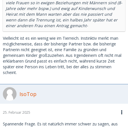
viele Frauen so in ewigen Beziehungen mit Männern sind (8-
Traumfrau?
Jahre oder mehr bspw.) und ewig auf Kinderwunsch und
--> Wann denkt ein Mann eine Frau ist die EINE?
Heirat mit dem Mann warten aber das nie passiert und
wenn dann die Trennung ist, ein halbes Jahr später hat er
Im Reallife fällt mir das auch manchmal auf, dass bspw.
einer anderen Frau einen Antrag gemacht-
viele Frauen so in ewigen Beziehungen mit Männern sind (8-
Jahre oder mehr bspw.) und ewig auf Kinderwunsch und
Heirat mit dem Mann warten aber das nie passiert und
Vielleicht ist es ein wenig wie im Tierreich. Instinktiv merkt man
wenn dann die Trennung ist, ein halbes Jahr später hat er
möglicherweise, dass der bisherige Partner bzw. die bisherige
einer anderen Frau einen Antrag gemacht-
Partnerin nicht geeignet ist, eine Familie zu gründen und
gemeinsam Kinder großzuziehen. Aus Irgendeinem oft nicht mal
Sicher findet man keine Antwort auf diese Frage und ist bei
erklärbaren Grund passt es einfach nicht, während kurze Zeit
jedem sicher unterschiedlich, mich würden aber die
später eine Person ins Leben tritt, bei der alles zu stimmen
Meinungen dazu voll interessieren (ich möchte auch nicht
scheint.
pauschalisieren- stelle einfach das Gedankenspiel in den
Raum)
IsoTop
Trotzdem finde ich es interessant wie ein und derselbe
Mann so viele unterschiedliche Rollen ausleben kann und
im Grunde auch verschiedene Gesichter zeigt-
25. Februar 2025
Liebe Grüße,
Spannende Frage. Es ist natürlich immer schwer zu sagen, aus