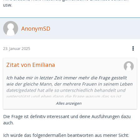
Klar kann man auch das gleiche von Frauen sagen, das
usw.
schließe ich hier gar nicht aus, aber ich versuche mich der
Frage anzunähern welche Dinge vielleicht hinter solchen
Verhalten stehen können.
AnonymSD
Es ist wahrscheinlich unergründbar, aber trotzdem sehr
interessant und macht einen Neugierig darüber
nachzudenken.
23. Januar 2025
Und die gleiche Neugier hat mich auch zum Sugardating
gebracht, das ich mittlerweile aber nicht mehr aktiv mache
Zitat von Emiliana
und meine Schlüsse auch für mich ziehe was diese Art von
Beziehungen betrifft...
Ich habe mir in letzter Zeit immer mehr die Frage gestellt
wie der gleiche Mann, der mehrere Frauen in seinem Leben
datet/gedated hat alle so unterschiedlich behandelt und
unterstützt und eben dann die Frage warum das so ist.
Alles anzeigen
--> Eine heiraten zu wollen? (Frau 1)
--> Einer anderen Frau bspw. ein großes Darlehen zu
Die Frage ist definitiv interessant und deine Ausführungen dazu
machen, ihr so viele Dinge zu ermöglichen und schenken?
auch.
(Frau 2)
--> Eine parasoziale Beziehung zu Frauen zu haben, mit
Ich würde das folgendermaßen beantworten aus meiner Sicht: