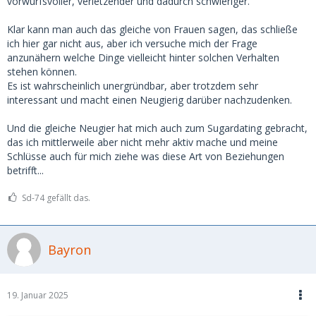
vorwurfsvoller, verletzender und dadurch schwieriger.
habe ich die Sehnsucht, für dieses SB auch etwas ganz
Besonderes sein zu wollen. Ich habe dann die Hoffnung,
Klar kann man auch das gleiche von Frauen sagen, das schließe
dass sie die Zeit mit mir auch geniesst. Und desto
ich hier gar nicht aus, aber ich versuche mich der Frage
demütigender wird es dann, das Geld zu geben, weil jede
anzunähern welche Dinge vielleicht hinter solchen Verhalten
Bezahlung und jedes teure Geschenk mich daran erinnert,
stehen können.
dass sie mit mir die Zeit nicht verbringen würde wenn ich
Es ist wahrscheinlich unergründbar, aber trotzdem sehr
sie nicht dafür entschädigen würde, was sehr verletzend ist
interessant und macht einen Neugierig darüber nachzudenken.
wenn man etwas verliebt ist.
Und die gleiche Neugier hat mich auch zum Sugardating gebracht,
Das heisst das Ganze ist halt eine stetige Gratwanderung.
das ich mittlerweile aber nicht mehr aktiv mache und meine
Schlüsse auch für mich ziehe was diese Art von Beziehungen
betrifft...
Sd-74 gefällt das.
Bayron
19. Januar 2025