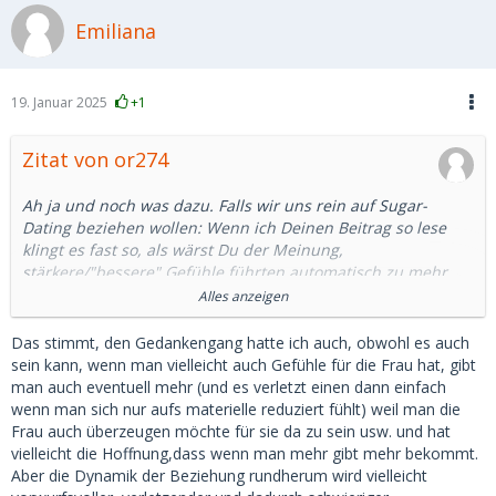
Emiliana
19. Januar 2025
+1
Zitat von or274
Ah ja und noch was dazu. Falls wir uns rein auf Sugar-
Dating beziehen wollen: Wenn ich Deinen Beitrag so lese
klingt es fast so, als wärst Du der Meinung,
stärkere/"bessere" Gefühle führten automatisch zu mehr
Unterstützung. Ich sehe das in diesem Kontext überhaupt
Alles anzeigen
nicht so, sondern da kommt etwas ganz Paradoxes ins Spiel.
Das stimmt, den Gedankengang hatte ich auch, obwohl es auch
Je mehr das ganze klar einfach nur ein Geschäft ist und je
sein kann, wenn man vielleicht auch Gefühle für die Frau hat, gibt
weniger Gefühle im Spiel sind, desto einfacher ist es für
man auch eventuell mehr (und es verletzt einen dann einfach
mich alles mit Geld abzugelten. Ich bezahl die Zeit, hab
wenn man sich nur aufs materielle reduziert fühlt) weil man die
meinen Spass und die Sache ist erledigt. Je besser die Zeit,
Frau auch überzeugen möchte für sie da zu sein usw. und hat
desto besser die Bezahlung.
vielleicht die Hoffnung,dass wenn man mehr gibt mehr bekommt.
Aber die Dynamik der Beziehung rundherum wird vielleicht
Je mehr Gefühle ich aber für ein SB entwickle, desto mehr