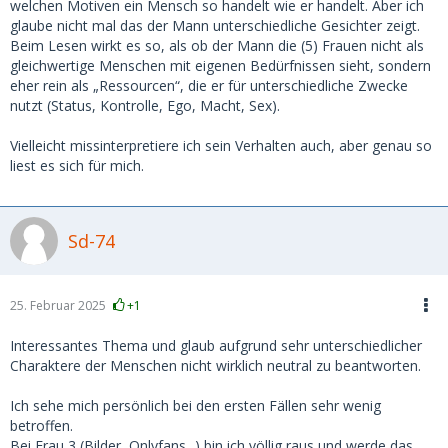
Emi
welchen Motiven ein Mensch so handelt wie er handelt. Aber ich
glaube nicht mal das der Mann unterschiedliche Gesichter zeigt.
Beim Lesen wirkt es so, als ob der Mann die (5) Frauen nicht als
gleichwertige Menschen mit eigenen Bedürfnissen sieht, sondern
eher rein als „Ressourcen“, die er für unterschiedliche Zwecke
nutzt (Status, Kontrolle, Ego, Macht, Sex).
Vielleicht missinterpretiere ich sein Verhalten auch, aber genau so
liest es sich für mich.
Sd-74
25. Februar 2025
+1
Interessantes Thema und glaub aufgrund sehr unterschiedlicher
Charaktere der Menschen nicht wirklich neutral zu beantworten.
Ich sehe mich persönlich bei den ersten Fällen sehr wenig
betroffen.
Bei Frau 3 (Bilder, Onlyfans...) bin ich völlig raus und werde das