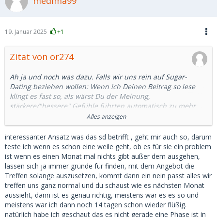
medima99
19. Januar 2025
+1
Zitat von or274
Ah ja und noch was dazu. Falls wir uns rein auf Sugar-
Dating beziehen wollen: Wenn ich Deinen Beitrag so lese
klingt es fast so, als wärst Du der Meinung,
stärkere/"bessere" Gefühle führten automatisch zu mehr
Unterstützung. Ich sehe das in diesem Kontext überhaupt
Alles anzeigen
nicht so, sondern da kommt etwas ganz Paradoxes ins Spiel.
interessanter Ansatz was das sd betrifft , geht mir auch so, darum
Je mehr das ganze klar einfach nur ein Geschäft ist und je
teste ich wenn es schon eine weile geht, ob es für sie ein problem
weniger Gefühle im Spiel sind, desto einfacher ist es für
ist wenn es einen Monat mal nichts gibt außer dem ausgehen,
mich alles mit Geld abzugelten. Ich bezahl die Zeit, hab
lassen sich ja immer gründe für finden, mit dem Angebot die
meinen Spass und die Sache ist erledigt. Je besser die Zeit,
Treffen solange auszusetzen, kommt dann ein nein passt alles wir
desto besser die Bezahlung.
treffen uns ganz normal und du schaust wie es nächsten Monat
aussieht, dann ist es genau richtig, meistens war es es so und
Je mehr Gefühle ich aber für ein SB entwickle, desto mehr
meistens war ich dann noch 14 tagen schon wieder flüßig.
habe ich die Sehnsucht, für dieses SB auch etwas ganz
natürlich habe ich geschaut das es nicht gerade eine Phase ist in