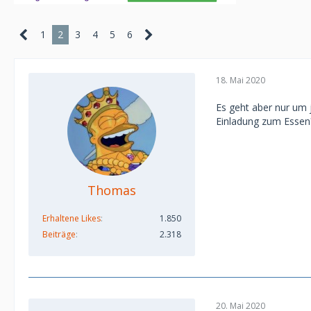
1
2
3
4
5
6
18. Mai 2020
Es geht aber nur um j
Einladung zum Essen?
Thomas
Erhaltene Likes
1.850
Beiträge
2.318
20. Mai 2020