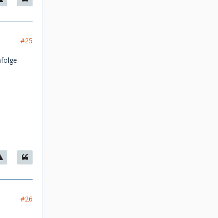
#25
nfolge
#26