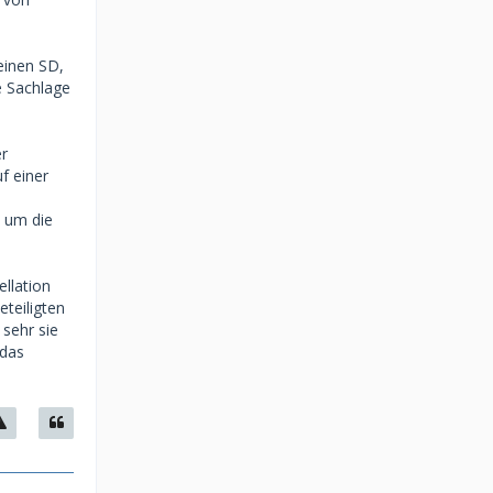
einen SD,
e Sachlage
er
f einer
m um die
ellation
teiligten
sehr sie
 das