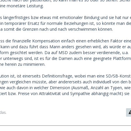
 eine monetäre Leistung.
s längerfristiges bzw etwas mit emotionaler Bindung und sie hat nur 
in temporärer Ersatz für normale Beziehungen ist, so könnte man di
da somit die Grenzen nach und nach verschwimmen können.
ss die finanzielle Kompensation einfach einen erheblichen Faktor ein
 kann und dazu führt dass Mann anders gesehen wird, als würde er au
tform gesichtet werden. Da auf MSD zudem besser verdienende, u.a.
r unterwegs sind, ist es für die Damen auch eine geeignete Plattfor
e herein zu minimieren.
tution ist, ist einerseits Definitionsfrage, wobei man eine SD/SB-Konst
gen vergleichen müsste, aber andererseits auch individuell von den be
wie auch davon in welcher Dimension (Ausmaß, Anzahl an Typen, wie 
tiert bzw. Preise von Attraktivität und Sympathie abhängig macht) sie
das.