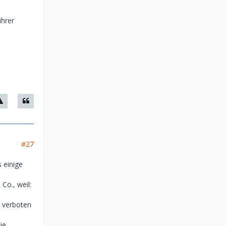
ihrer
#27
s einige
Co., weil:
r verboten
ie