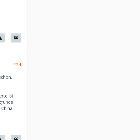
#24
schön.
rte ist.
rgründe
n China