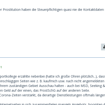
 Prostitution haben die Steuerpflichtigen quasi nie die Kontaktdaten 
+1
Sportkollege erzählte nebenbei (hatte ich große Ohren plötzlich...), das
nschlägigen Seiten wie z. B. kaufmich usw. nach nicht angemeldeten
n ihrem zuständigen Gebiet Ausschau halten - auch bei MSD, Seeking & 
en Geld auf der einen, das ProstSchG auf der anderen Seite.
orona-Zeiten verstärkt, da derartige Dienstleistungen oftmals länge
Internetseiten in sich zusammenfielen mangels Angebots, boomten d