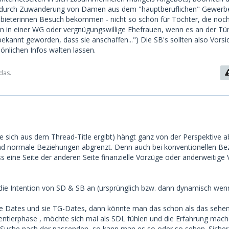
 durch Zuwanderung von Damen aus dem "hauptberuflichen" Gewerbe
nbieterinnen Besuch bekommen - nicht so schön für Töchter, die noc
 in einer WG oder vergnügungswillige Ehefrauen, wenn es an der Tür k
bekannt geworden, dass sie anschaffen...") Die SB's sollten also Vorsic
nlichen Infos walten lassen.
das.
e sich aus dem Thread-Title ergibt) hängt ganz von der Perspektive ab
d normale Beziehungen abgrenzt. Denn auch bei konventionellen Be
ss eine Seite der anderen Seite finanzielle Vorzüge oder anderweitige 
ie Intention von SD & SB an (ursprünglich bzw. dann dynamisch wen
lne Dates und sie TG-Dates, dann könnte man das schon als das sehen
imentierphase , möchte sich mal als SDL fühlen und die Erfahrung mac
er Suche nach der passenden, so kann man es so oder so sehen. Siche