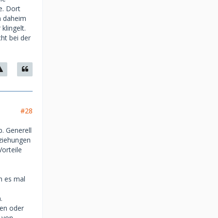
. Dort
h daheim
lingelt.
ht bei der
#28
. Generell
ziehungen
Vorteile
n es mal
.
hen oder
r von