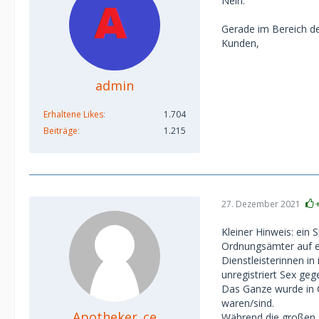
Nein.
Gerade im Bereich der
Kunden,
admin
Erhaltene Likes
1.704
Beiträge
1.215
27. Dezember 2021
Kleiner Hinweis: ein 
Ordnungsämter auf ei
Dienstleisterinnen i
unregistriert Sex geg
Das Ganze wurde in C
waren/sind.
Apotheker_ce
Während die großen 