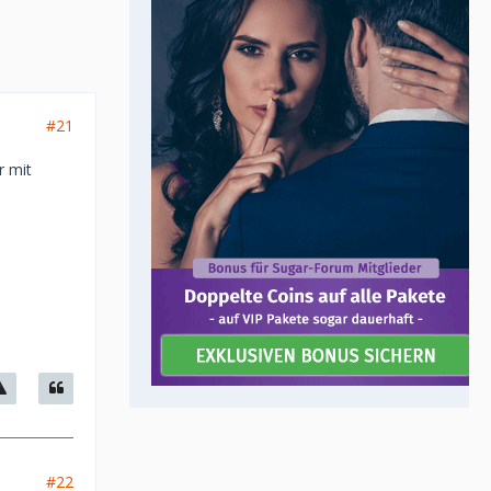
#21
r mit
#22