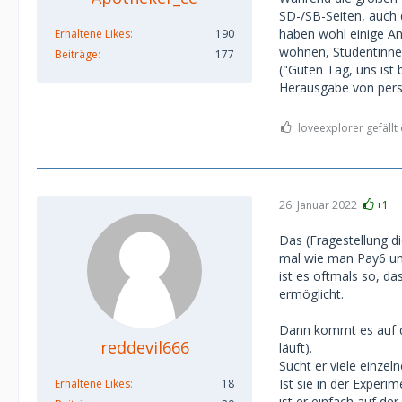
SD-/SB-Seiten, auch
haben wohl einige A
Erhaltene Likes
190
wohnen, Studentinnen
Beiträge
177
("Guten Tag, uns ist 
Herausgabe von persö
loveexplorer gefällt 
26. Januar 2022
+1
Das (Fragestellung di
mal wie man Pay6 un
ist es oftmals so, da
ermöglicht.
Dann kommt es auf d
reddevil666
läuft).
Sucht er viele einze
Ist sie in der Exper
Erhaltene Likes
18
ist er einfach auf d