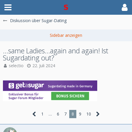
Diskussion über Sugar-Dating
...same Ladies...again and again! Ist
Sugardating out?
selectio
22. Juli 2024
1
…
6
7
8
9
10