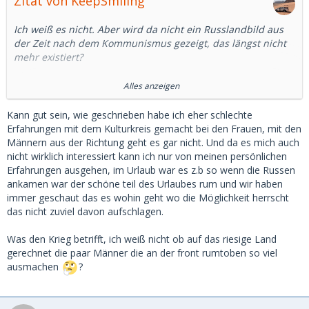
Zitat von KeepSmiling
Ich weiß es nicht. Aber wird da nicht ein Russlandbild aus
der Zeit nach dem Kommunismus gezeigt, das längst nicht
mehr existiert?
Ich habe mal google bemüht.
Alles anzeigen
In Deutschland ist die Beschäftigung von Männern
Kann gut sein, wie geschrieben habe ich eher schlechte
gegenüber Frauen um rund 6 Prozentpunkte höher, in
Erfahrungen mit dem Kulturkreis gemacht bei den Frauen, mit den
Russland 10 Prozentpunkte. Das ist ein Unterschied, aber
Männern aus der Richtung geht es gar nicht. Und da es mich auch
kein wesentlicher.
nicht wirklich interessiert kann ich nur von meinen persönlichen
Erfahrungen ausgehen, im Urlaub war es z.b so wenn die Russen
Auch in Russland arbeiten mehr als 2/3 der Frauen
ankamen war der schöne teil des Urlaubes rum und wir haben
zwischen 15 und 64. (15, was für ein Alter)
immer geschaut das es wohin geht wo die Möglichkeit herrscht
das nicht zuviel davon aufschlagen.
Nun ist das mit Statistiken immer so eine Sache.
Was den Krieg betrifft, ich weiß nicht ob auf das riesige Land
Aber ich denke, da wird ein Bild gezeichnet, dass es so in
gerechnet die paar Männer die an der front rumtoben so viel
Russland nicht mehr gibt.
ausmachen
?
Abgesehen davon sind nicht wenige russische Männer
derzeit im Krieg und ob der Sold ausreicht, der Frau ein