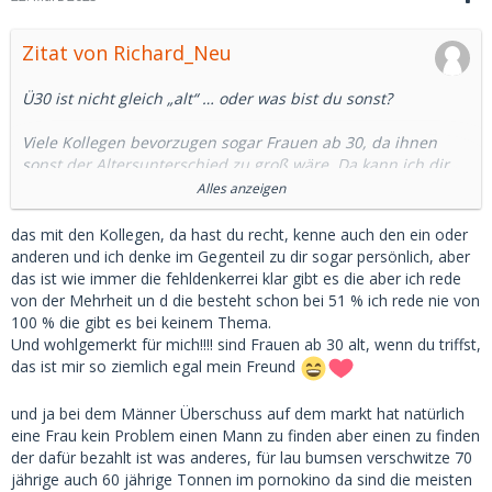
Zitat von Richard_Neu
Ü30 ist nicht gleich „alt“ … oder was bist du sonst?
Viele Kollegen bevorzugen sogar Frauen ab 30, da ihnen
sonst der Altersunterschied zu groß wäre. Da kann ich dir
sogar einige aus dem Forum nennen.
Alles anzeigen
18-jährige SBs können auch ziemlich naiv und nervig sein
das mit den Kollegen, da hast du recht, kenne auch den ein oder
und dich in Gesellschaft nicht immer gut aussehen lassen.
anderen und ich denke im Gegenteil zu dir sogar persönlich, aber
das ist wie immer die fehldenkerrei klar gibt es die aber ich rede
Ich habe davon gesprochen, dass der Großteil aller Frauen
von der Mehrheit un d die besteht schon bei 51 % ich rede nie von
keine Probleme hat, mit 30 oder 40 noch einen Mann oder
100 % die gibt es bei keinem Thema.
SD zu finden und das ist ein Fakt.
Und wohlgemerkt für mich!!!! sind Frauen ab 30 alt, wenn du triffst,
das ist mir so ziemlich egal mein Freund
Wenn sie entsprechend attraktiv sind, klappt es auch mit 70
noch.
und ja bei dem Männer Überschuss auf dem markt hat natürlich
eine Frau kein Problem einen Mann zu finden aber einen zu finden
Deinen Text mit „Ich will aber nur 18-Jährige“ hättest du dir
der dafür bezahlt ist was anderes, für lau bumsen verschwitze 70
daher auch sparen können, Kollege.
jährige auch 60 jährige Tonnen im pornokino da sind die meisten