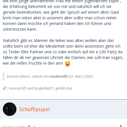
will eine junge unerfahrenen Frau mit einem jugendlichen Esprit ,
bestätigen das.
die Erfahrung bekommt sie von mir und natürlich will ich sie
gerade beeindrucken, wie geht der Spruch auf einem alten Gaul
Und selbst die 50 jährige ist doch für den 75-Jährigen noch
lernt man reiten aber in unserem alter sollte man schon reiten
eine junge Maus. Nennt man dann MILF.
können dann möchte ich jemand haben den ich führen und
unterstützen kann.
Also hackt doch nicht auf dem Alter der Frauen herum, oder
ist das wirklich euer letztes Argument?
Natürlich gibt es Männer die lieber was altes wollen aber das
sollte beim sd eher die Minderheit sein denn ansonsten gehe ich
zu Tinder Elite Partner und co oder einfach auf ein e ü30 Party da
fallen dir ab ner gewissen Uhrzeit die Damen, wie soll man sagen,
wie die reifen Früchte in den arm
Einmal editiert, zuletzt von
medima99
(
22. März 2025
)
AnonymSD und SingleMalt71 gefällt das.
Schuffipupsi