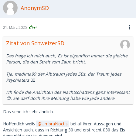
Nun ist das mit Statistiken immer so eine Sache.
AnonymSD
Aber ich denke, da wird ein Bild gezeichnet, dass es so in
Russland nicht mehr gibt.
21. März 2025
+4
Abgesehen davon sind nicht wenige russische Männer
derzeit im Krieg und ob der Sold ausreicht, der Frau ein
Zitat von SchweizerSD
schönes Leben zu machen, da habe ich meine Zweifel.
Das frage ich mich auch, Es ist eigentlich immer die gleiche
Können wir uns darauf einigen, dass es eine kulturell
Person, die den Streit vom Zaun bricht.
geprägt Idealvorstellung ist, die aber mit der russischen
Realität heute nicht mehr viel gemein in hat?
Tja, medima99 der Albtraum jedes SBs, der Traum jedes
Psychiaters 🤷‍♂️
Ich finde die Ansichten des Nachtschattens ganz interessant
😉. Sie darf doch ihre Meinung habe wie jede andere
Das sehe ich sehr ähnlich.
Hoffentlich weiß
UmbraNoctis
bei all ihren Aussagen und
Ansichten auch, dass in Richtung 30 und erst recht ü30 das Eis
dann plötzlich viel dünner wird.