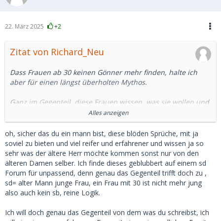
22. März 2025
+2
Zitat von Richard_Neu
Dass Frauen ab 30 keinen Gönner mehr finden, halte ich
aber für einen längst überholten Mythos.
Ganz im Gegenteil, diese Frauen wissen, was sie wollen und
sind nicht mehr so leicht zu beeindrucken wie naive 20-
Alles anzeigen
Jährige. In der Regel ist ihr Finanzbedarf auch größer
(anderer Lebensstil) als bei einer Studentin.
oh, sicher das du ein mann bist, diese blöden Sprüche, mit ja
soviel zu bieten und viel reifer und erfahrener und wissen ja so
Wenn der Herr dann 45 oder 50 oder gar darüber ist, ist der
sehr was der ältere Herr möchte kommen sonst nur von den
Altersunterschied immer noch groß genug.
älteren Damen selber. Ich finde dieses geblubbert auf einem sd
Eine 18-Jährige wird man ja nicht heiraten, und das weiß
Forum für unpassend, denn genau das Gegenteil trifft doch zu ,
hier doch auch jeder.
sd= alter Mann junge Frau, ein Frau mit 30 ist nicht mehr jung
also auch kein sb, reine Logik.
Da es heutzutage viele Möglichkeiten gibt, sich jung und fit
zu halten, sehe ich bei Frauen bis 40 keine großen Probleme
Ich will doch genau das Gegenteil von dem was du schreibst, ich
im Dating. Eigene Erfahrungen aus freier Wildbahn