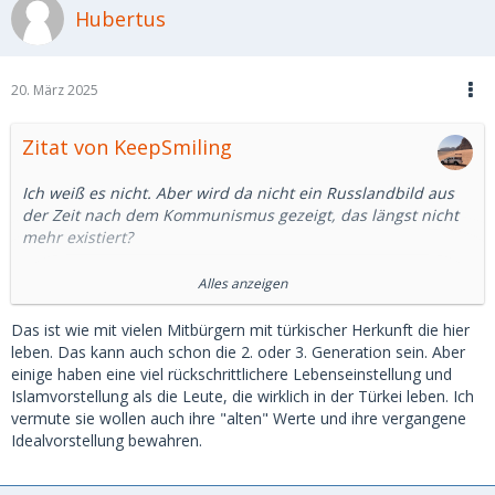
Hubertus
schönes Leben zu machen, da habe ich meine Zweifel.
Können wir uns darauf einigen, dass es eine kulturell
geprägt Idealvorstellung ist, die aber mit der russischen
20. März 2025
Realität heute nicht mehr viel gemein in hat?
Zitat von KeepSmiling
Ich weiß es nicht. Aber wird da nicht ein Russlandbild aus
der Zeit nach dem Kommunismus gezeigt, das längst nicht
mehr existiert?
Ich habe mal google bemüht.
Alles anzeigen
In Deutschland ist die Beschäftigung von Männern
Das ist wie mit vielen Mitbürgern mit türkischer Herkunft die hier
gegenüber Frauen um rund 6 Prozentpunkte höher, in
leben. Das kann auch schon die 2. oder 3. Generation sein. Aber
Russland 10 Prozentpunkte. Das ist ein Unterschied, aber
einige haben eine viel rückschrittlichere Lebenseinstellung und
kein wesentlicher.
Islamvorstellung als die Leute, die wirklich in der Türkei leben. Ich
vermute sie wollen auch ihre "alten" Werte und ihre vergangene
Auch in Russland arbeiten mehr als 2/3 der Frauen
Idealvorstellung bewahren.
zwischen 15 und 64. (15, was für ein Alter)