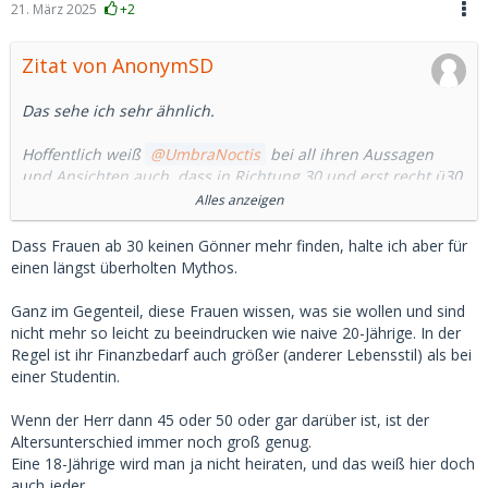
21. März 2025
+2
Zitat von AnonymSD
Das sehe ich sehr ähnlich.
Hoffentlich weiß
UmbraNoctis
bei all ihren Aussagen
und Ansichten auch, dass in Richtung 30 und erst recht ü30
das Eis dann plötzlich viel dünner wird.
Alles anzeigen
Vor allem wenn man sich dann auf die Suche begiebt oder
Dass Frauen ab 30 keinen Gönner mehr finden, halte ich aber für
begeben muss.
einen längst überholten Mythos.
Das hat schon die ein oder andere die Existenz gekostet da
Ganz im Gegenteil, diese Frauen wissen, was sie wollen und sind
unrealistisch oder auf dem falschen Dampfer zu sein.
nicht mehr so leicht zu beeindrucken wie naive 20-Jährige. In der
Regel ist ihr Finanzbedarf auch größer (anderer Lebensstil) als bei
Hoffen wir, dass alles gut ist und bleibt und die Quellen
einer Studentin.
weiterhin "sprudeln".
Wenn der Herr dann 45 oder 50 oder gar darüber ist, ist der
Ich empfehle doch eher etwas kleinere Brötchen zu backen
Altersunterschied immer noch groß genug.
und möchte hier ausdrücklich keinen Streit anzetteln.
Eine 18-Jährige wird man ja nicht heiraten, und das weiß hier doch
auch jeder.