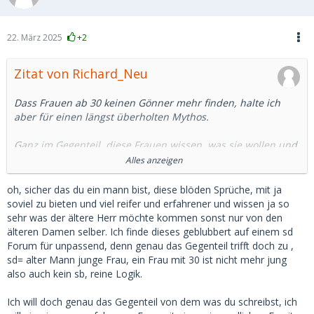
22. März 2025
+2
Zitat von Richard_Neu
Dass Frauen ab 30 keinen Gönner mehr finden, halte ich
aber für einen längst überholten Mythos.
Ganz im Gegenteil, diese Frauen wissen, was sie wollen und
sind nicht mehr so leicht zu beeindrucken wie naive 20-
Alles anzeigen
Jährige. In der Regel ist ihr Finanzbedarf auch größer
(anderer Lebensstil) als bei einer Studentin.
oh, sicher das du ein mann bist, diese blöden Sprüche, mit ja
soviel zu bieten und viel reifer und erfahrener und wissen ja so
Wenn der Herr dann 45 oder 50 oder gar darüber ist, ist der
sehr was der ältere Herr möchte kommen sonst nur von den
Altersunterschied immer noch groß genug.
älteren Damen selber. Ich finde dieses geblubbert auf einem sd
Eine 18-Jährige wird man ja nicht heiraten, und das weiß
Forum für unpassend, denn genau das Gegenteil trifft doch zu ,
hier doch auch jeder.
sd= alter Mann junge Frau, ein Frau mit 30 ist nicht mehr jung
also auch kein sb, reine Logik.
Da es heutzutage viele Möglichkeiten gibt, sich jung und fit
zu halten, sehe ich bei Frauen bis 40 keine großen Probleme
Ich will doch genau das Gegenteil von dem was du schreibst, ich
im Dating. Eigene Erfahrungen aus freier Wildbahn