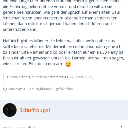
will eine junge unerfahrenen Frau mit einem jugendlichen Esprit ,
bestätigen das.
die Erfahrung bekommt sie von mir und natürlich will ich sie
gerade beeindrucken, wie geht der Spruch auf einem alten Gaul
Und selbst die 50 jährige ist doch für den 75-Jährigen noch
lernt man reiten aber in unserem alter sollte man schon reiten
eine junge Maus. Nennt man dann MILF.
können dann möchte ich jemand haben den ich führen und
unterstützen kann.
Also hackt doch nicht auf dem Alter der Frauen herum, oder
ist das wirklich euer letztes Argument?
Natürlich gibt es Männer die lieber was altes wollen aber das
sollte beim sd eher die Minderheit sein denn ansonsten gehe ich
zu Tinder Elite Partner und co oder einfach auf ein e ü30 Party da
fallen dir ab ner gewissen Uhrzeit die Damen, wie soll man sagen,
wie die reifen Früchte in den arm
Einmal editiert, zuletzt von
medima99
(
22. März 2025
)
AnonymSD und SingleMalt71 gefällt das.
Schuffipupsi