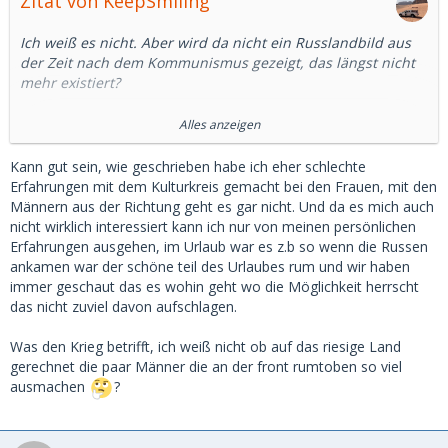
Zitat von KeepSmiling
Ich weiß es nicht. Aber wird da nicht ein Russlandbild aus
der Zeit nach dem Kommunismus gezeigt, das längst nicht
mehr existiert?
Ich habe mal google bemüht.
Alles anzeigen
In Deutschland ist die Beschäftigung von Männern
Kann gut sein, wie geschrieben habe ich eher schlechte
gegenüber Frauen um rund 6 Prozentpunkte höher, in
Erfahrungen mit dem Kulturkreis gemacht bei den Frauen, mit den
Russland 10 Prozentpunkte. Das ist ein Unterschied, aber
Männern aus der Richtung geht es gar nicht. Und da es mich auch
kein wesentlicher.
nicht wirklich interessiert kann ich nur von meinen persönlichen
Erfahrungen ausgehen, im Urlaub war es z.b so wenn die Russen
Auch in Russland arbeiten mehr als 2/3 der Frauen
ankamen war der schöne teil des Urlaubes rum und wir haben
zwischen 15 und 64. (15, was für ein Alter)
immer geschaut das es wohin geht wo die Möglichkeit herrscht
das nicht zuviel davon aufschlagen.
Nun ist das mit Statistiken immer so eine Sache.
Was den Krieg betrifft, ich weiß nicht ob auf das riesige Land
Aber ich denke, da wird ein Bild gezeichnet, dass es so in
gerechnet die paar Männer die an der front rumtoben so viel
Russland nicht mehr gibt.
ausmachen
?
Abgesehen davon sind nicht wenige russische Männer
derzeit im Krieg und ob der Sold ausreicht, der Frau ein