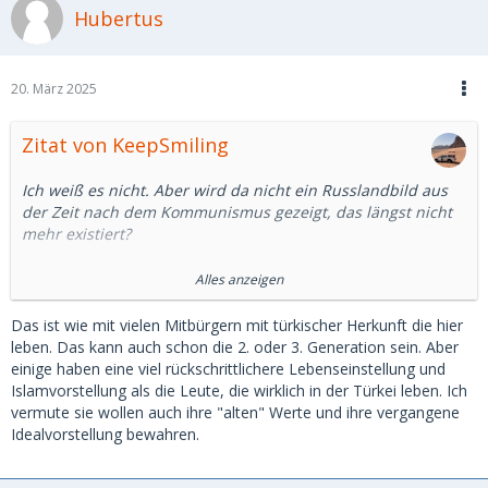
Hubertus
schönes Leben zu machen, da habe ich meine Zweifel.
Können wir uns darauf einigen, dass es eine kulturell
geprägt Idealvorstellung ist, die aber mit der russischen
20. März 2025
Realität heute nicht mehr viel gemein in hat?
Zitat von KeepSmiling
Ich weiß es nicht. Aber wird da nicht ein Russlandbild aus
der Zeit nach dem Kommunismus gezeigt, das längst nicht
mehr existiert?
Ich habe mal google bemüht.
Alles anzeigen
In Deutschland ist die Beschäftigung von Männern
Das ist wie mit vielen Mitbürgern mit türkischer Herkunft die hier
gegenüber Frauen um rund 6 Prozentpunkte höher, in
leben. Das kann auch schon die 2. oder 3. Generation sein. Aber
Russland 10 Prozentpunkte. Das ist ein Unterschied, aber
einige haben eine viel rückschrittlichere Lebenseinstellung und
kein wesentlicher.
Islamvorstellung als die Leute, die wirklich in der Türkei leben. Ich
vermute sie wollen auch ihre "alten" Werte und ihre vergangene
Auch in Russland arbeiten mehr als 2/3 der Frauen
Idealvorstellung bewahren.
zwischen 15 und 64. (15, was für ein Alter)