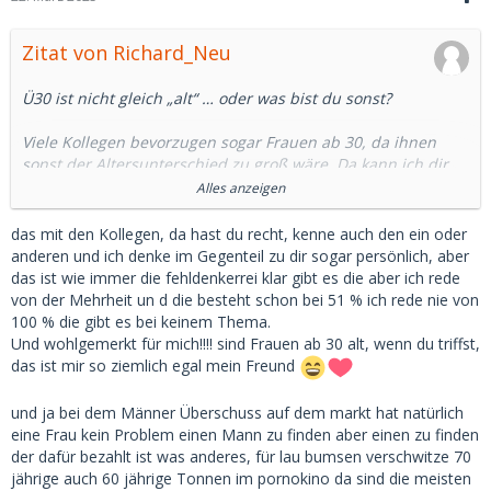
Zitat von Richard_Neu
Ü30 ist nicht gleich „alt“ … oder was bist du sonst?
Viele Kollegen bevorzugen sogar Frauen ab 30, da ihnen
sonst der Altersunterschied zu groß wäre. Da kann ich dir
sogar einige aus dem Forum nennen.
Alles anzeigen
18-jährige SBs können auch ziemlich naiv und nervig sein
das mit den Kollegen, da hast du recht, kenne auch den ein oder
und dich in Gesellschaft nicht immer gut aussehen lassen.
anderen und ich denke im Gegenteil zu dir sogar persönlich, aber
das ist wie immer die fehldenkerrei klar gibt es die aber ich rede
Ich habe davon gesprochen, dass der Großteil aller Frauen
von der Mehrheit un d die besteht schon bei 51 % ich rede nie von
keine Probleme hat, mit 30 oder 40 noch einen Mann oder
100 % die gibt es bei keinem Thema.
SD zu finden und das ist ein Fakt.
Und wohlgemerkt für mich!!!! sind Frauen ab 30 alt, wenn du triffst,
das ist mir so ziemlich egal mein Freund
Wenn sie entsprechend attraktiv sind, klappt es auch mit 70
noch.
und ja bei dem Männer Überschuss auf dem markt hat natürlich
eine Frau kein Problem einen Mann zu finden aber einen zu finden
Deinen Text mit „Ich will aber nur 18-Jährige“ hättest du dir
der dafür bezahlt ist was anderes, für lau bumsen verschwitze 70
daher auch sparen können, Kollege.
jährige auch 60 jährige Tonnen im pornokino da sind die meisten