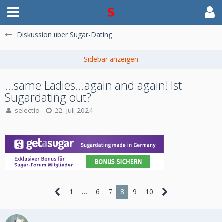
Diskussion über Sugar-Dating
...same Ladies...again and again! Ist
Sugardating out?
selectio
22. Juli 2024
1
…
6
7
8
9
10