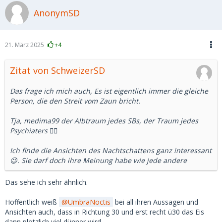
Nun ist das mit Statistiken immer so eine Sache.
AnonymSD
Aber ich denke, da wird ein Bild gezeichnet, dass es so in
Russland nicht mehr gibt.
21. März 2025
+4
Abgesehen davon sind nicht wenige russische Männer
derzeit im Krieg und ob der Sold ausreicht, der Frau ein
Zitat von SchweizerSD
schönes Leben zu machen, da habe ich meine Zweifel.
Das frage ich mich auch, Es ist eigentlich immer die gleiche
Können wir uns darauf einigen, dass es eine kulturell
Person, die den Streit vom Zaun bricht.
geprägt Idealvorstellung ist, die aber mit der russischen
Realität heute nicht mehr viel gemein in hat?
Tja, medima99 der Albtraum jedes SBs, der Traum jedes
Psychiaters 🤷‍♂️
Ich finde die Ansichten des Nachtschattens ganz interessant
😉. Sie darf doch ihre Meinung habe wie jede andere
Das sehe ich sehr ähnlich.
Hoffentlich weiß
UmbraNoctis
bei all ihren Aussagen und
Ansichten auch, dass in Richtung 30 und erst recht ü30 das Eis
dann plötzlich viel dünner wird.