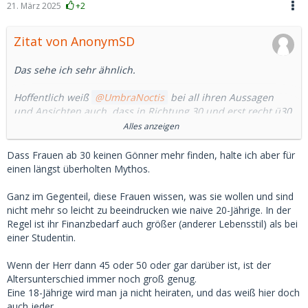
21. März 2025
+2
Zitat von AnonymSD
Das sehe ich sehr ähnlich.
Hoffentlich weiß
UmbraNoctis
bei all ihren Aussagen
und Ansichten auch, dass in Richtung 30 und erst recht ü30
das Eis dann plötzlich viel dünner wird.
Alles anzeigen
Vor allem wenn man sich dann auf die Suche begiebt oder
Dass Frauen ab 30 keinen Gönner mehr finden, halte ich aber für
begeben muss.
einen längst überholten Mythos.
Das hat schon die ein oder andere die Existenz gekostet da
Ganz im Gegenteil, diese Frauen wissen, was sie wollen und sind
unrealistisch oder auf dem falschen Dampfer zu sein.
nicht mehr so leicht zu beeindrucken wie naive 20-Jährige. In der
Regel ist ihr Finanzbedarf auch größer (anderer Lebensstil) als bei
Hoffen wir, dass alles gut ist und bleibt und die Quellen
einer Studentin.
weiterhin "sprudeln".
Wenn der Herr dann 45 oder 50 oder gar darüber ist, ist der
Ich empfehle doch eher etwas kleinere Brötchen zu backen
Altersunterschied immer noch groß genug.
und möchte hier ausdrücklich keinen Streit anzetteln.
Eine 18-Jährige wird man ja nicht heiraten, und das weiß hier doch
auch jeder.