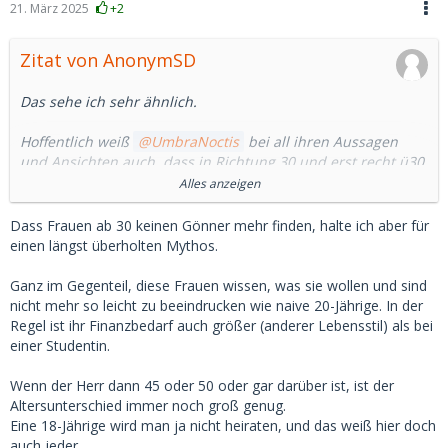
21. März 2025
+2
Zitat von AnonymSD
Das sehe ich sehr ähnlich.
Hoffentlich weiß
UmbraNoctis
bei all ihren Aussagen
und Ansichten auch, dass in Richtung 30 und erst recht ü30
das Eis dann plötzlich viel dünner wird.
Alles anzeigen
Vor allem wenn man sich dann auf die Suche begiebt oder
Dass Frauen ab 30 keinen Gönner mehr finden, halte ich aber für
begeben muss.
einen längst überholten Mythos.
Das hat schon die ein oder andere die Existenz gekostet da
Ganz im Gegenteil, diese Frauen wissen, was sie wollen und sind
unrealistisch oder auf dem falschen Dampfer zu sein.
nicht mehr so leicht zu beeindrucken wie naive 20-Jährige. In der
Regel ist ihr Finanzbedarf auch größer (anderer Lebensstil) als bei
Hoffen wir, dass alles gut ist und bleibt und die Quellen
einer Studentin.
weiterhin "sprudeln".
Wenn der Herr dann 45 oder 50 oder gar darüber ist, ist der
Ich empfehle doch eher etwas kleinere Brötchen zu backen
Altersunterschied immer noch groß genug.
und möchte hier ausdrücklich keinen Streit anzetteln.
Eine 18-Jährige wird man ja nicht heiraten, und das weiß hier doch
auch jeder.