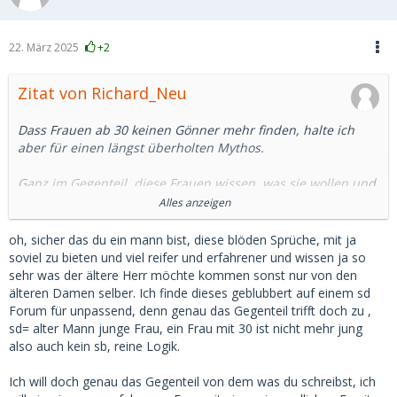
22. März 2025
+2
Zitat von Richard_Neu
Dass Frauen ab 30 keinen Gönner mehr finden, halte ich
aber für einen längst überholten Mythos.
Ganz im Gegenteil, diese Frauen wissen, was sie wollen und
sind nicht mehr so leicht zu beeindrucken wie naive 20-
Alles anzeigen
Jährige. In der Regel ist ihr Finanzbedarf auch größer
(anderer Lebensstil) als bei einer Studentin.
oh, sicher das du ein mann bist, diese blöden Sprüche, mit ja
soviel zu bieten und viel reifer und erfahrener und wissen ja so
Wenn der Herr dann 45 oder 50 oder gar darüber ist, ist der
sehr was der ältere Herr möchte kommen sonst nur von den
Altersunterschied immer noch groß genug.
älteren Damen selber. Ich finde dieses geblubbert auf einem sd
Eine 18-Jährige wird man ja nicht heiraten, und das weiß
Forum für unpassend, denn genau das Gegenteil trifft doch zu ,
hier doch auch jeder.
sd= alter Mann junge Frau, ein Frau mit 30 ist nicht mehr jung
also auch kein sb, reine Logik.
Da es heutzutage viele Möglichkeiten gibt, sich jung und fit
zu halten, sehe ich bei Frauen bis 40 keine großen Probleme
Ich will doch genau das Gegenteil von dem was du schreibst, ich
im Dating. Eigene Erfahrungen aus freier Wildbahn