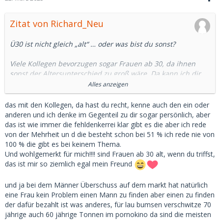
Zitat von Richard_Neu
Ü30 ist nicht gleich „alt“ … oder was bist du sonst?
Viele Kollegen bevorzugen sogar Frauen ab 30, da ihnen
sonst der Altersunterschied zu groß wäre. Da kann ich dir
sogar einige aus dem Forum nennen.
Alles anzeigen
18-jährige SBs können auch ziemlich naiv und nervig sein
das mit den Kollegen, da hast du recht, kenne auch den ein oder
und dich in Gesellschaft nicht immer gut aussehen lassen.
anderen und ich denke im Gegenteil zu dir sogar persönlich, aber
das ist wie immer die fehldenkerrei klar gibt es die aber ich rede
Ich habe davon gesprochen, dass der Großteil aller Frauen
von der Mehrheit un d die besteht schon bei 51 % ich rede nie von
keine Probleme hat, mit 30 oder 40 noch einen Mann oder
100 % die gibt es bei keinem Thema.
SD zu finden und das ist ein Fakt.
Und wohlgemerkt für mich!!!! sind Frauen ab 30 alt, wenn du triffst,
das ist mir so ziemlich egal mein Freund
Wenn sie entsprechend attraktiv sind, klappt es auch mit 70
noch.
und ja bei dem Männer Überschuss auf dem markt hat natürlich
eine Frau kein Problem einen Mann zu finden aber einen zu finden
Deinen Text mit „Ich will aber nur 18-Jährige“ hättest du dir
der dafür bezahlt ist was anderes, für lau bumsen verschwitze 70
daher auch sparen können, Kollege.
jährige auch 60 jährige Tonnen im pornokino da sind die meisten