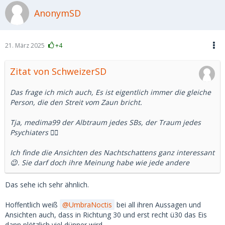
Nun ist das mit Statistiken immer so eine Sache.
AnonymSD
Aber ich denke, da wird ein Bild gezeichnet, dass es so in
Russland nicht mehr gibt.
21. März 2025
+4
Abgesehen davon sind nicht wenige russische Männer
derzeit im Krieg und ob der Sold ausreicht, der Frau ein
Zitat von SchweizerSD
schönes Leben zu machen, da habe ich meine Zweifel.
Das frage ich mich auch, Es ist eigentlich immer die gleiche
Können wir uns darauf einigen, dass es eine kulturell
Person, die den Streit vom Zaun bricht.
geprägt Idealvorstellung ist, die aber mit der russischen
Realität heute nicht mehr viel gemein in hat?
Tja, medima99 der Albtraum jedes SBs, der Traum jedes
Psychiaters 🤷‍♂️
Ich finde die Ansichten des Nachtschattens ganz interessant
😉. Sie darf doch ihre Meinung habe wie jede andere
Das sehe ich sehr ähnlich.
Hoffentlich weiß
UmbraNoctis
bei all ihren Aussagen und
Ansichten auch, dass in Richtung 30 und erst recht ü30 das Eis
dann plötzlich viel dünner wird.