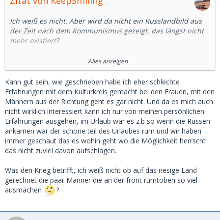
Zitat von KeepSmiling
Ich weiß es nicht. Aber wird da nicht ein Russlandbild aus
der Zeit nach dem Kommunismus gezeigt, das längst nicht
mehr existiert?
Ich habe mal google bemüht.
Alles anzeigen
In Deutschland ist die Beschäftigung von Männern
Kann gut sein, wie geschrieben habe ich eher schlechte
gegenüber Frauen um rund 6 Prozentpunkte höher, in
Erfahrungen mit dem Kulturkreis gemacht bei den Frauen, mit den
Russland 10 Prozentpunkte. Das ist ein Unterschied, aber
Männern aus der Richtung geht es gar nicht. Und da es mich auch
kein wesentlicher.
nicht wirklich interessiert kann ich nur von meinen persönlichen
Erfahrungen ausgehen, im Urlaub war es z.b so wenn die Russen
Auch in Russland arbeiten mehr als 2/3 der Frauen
ankamen war der schöne teil des Urlaubes rum und wir haben
zwischen 15 und 64. (15, was für ein Alter)
immer geschaut das es wohin geht wo die Möglichkeit herrscht
das nicht zuviel davon aufschlagen.
Nun ist das mit Statistiken immer so eine Sache.
Was den Krieg betrifft, ich weiß nicht ob auf das riesige Land
Aber ich denke, da wird ein Bild gezeichnet, dass es so in
gerechnet die paar Männer die an der front rumtoben so viel
Russland nicht mehr gibt.
ausmachen
?
Abgesehen davon sind nicht wenige russische Männer
derzeit im Krieg und ob der Sold ausreicht, der Frau ein