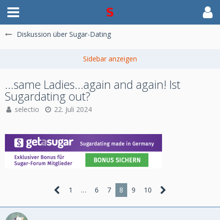
Diskussion über Sugar-Dating
...same Ladies...again and again! Ist
Sugardating out?
selectio
22. Juli 2024
1
…
6
7
8
9
10