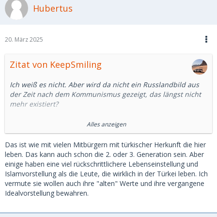
Hubertus
schönes Leben zu machen, da habe ich meine Zweifel.
Können wir uns darauf einigen, dass es eine kulturell
geprägt Idealvorstellung ist, die aber mit der russischen
20. März 2025
Realität heute nicht mehr viel gemein in hat?
Zitat von KeepSmiling
Ich weiß es nicht. Aber wird da nicht ein Russlandbild aus
der Zeit nach dem Kommunismus gezeigt, das längst nicht
mehr existiert?
Ich habe mal google bemüht.
Alles anzeigen
In Deutschland ist die Beschäftigung von Männern
Das ist wie mit vielen Mitbürgern mit türkischer Herkunft die hier
gegenüber Frauen um rund 6 Prozentpunkte höher, in
leben. Das kann auch schon die 2. oder 3. Generation sein. Aber
Russland 10 Prozentpunkte. Das ist ein Unterschied, aber
einige haben eine viel rückschrittlichere Lebenseinstellung und
kein wesentlicher.
Islamvorstellung als die Leute, die wirklich in der Türkei leben. Ich
vermute sie wollen auch ihre "alten" Werte und ihre vergangene
Auch in Russland arbeiten mehr als 2/3 der Frauen
Idealvorstellung bewahren.
zwischen 15 und 64. (15, was für ein Alter)