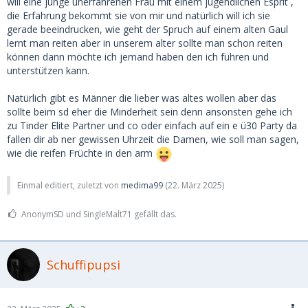
will eine junge unerfahrenen Frau mit einem jugendlichen Esprit ,
bestätigen das.
die Erfahrung bekommt sie von mir und natürlich will ich sie
gerade beeindrucken, wie geht der Spruch auf einem alten Gaul
Und selbst die 50 jährige ist doch für den 75-Jährigen noch
lernt man reiten aber in unserem alter sollte man schon reiten
eine junge Maus. Nennt man dann MILF.
können dann möchte ich jemand haben den ich führen und
unterstützen kann.
Also hackt doch nicht auf dem Alter der Frauen herum, oder
ist das wirklich euer letztes Argument?
Natürlich gibt es Männer die lieber was altes wollen aber das
sollte beim sd eher die Minderheit sein denn ansonsten gehe ich
zu Tinder Elite Partner und co oder einfach auf ein e ü30 Party da
fallen dir ab ner gewissen Uhrzeit die Damen, wie soll man sagen,
wie die reifen Früchte in den arm
Einmal editiert, zuletzt von
medima99
(
22. März 2025
)
AnonymSD und SingleMalt71 gefällt das.
Schuffipupsi