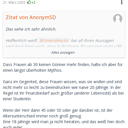
21. März 2025
+2
Zitat von AnonymSD
Das sehe ich sehr ähnlich.
Hoffentlich weiß
UmbraNoctis
bei all ihren Aussagen
und Ansichten auch, dass in Richtung 30 und erst recht ü30
das Eis dann plötzlich viel dünner wird.
Alles anzeigen
Vor allem wenn man sich dann auf die Suche begiebt oder
Dass Frauen ab 30 keinen Gönner mehr finden, halte ich aber für
begeben muss.
einen längst überholten Mythos.
Das hat schon die ein oder andere die Existenz gekostet da
Ganz im Gegenteil, diese Frauen wissen, was sie wollen und sind
unrealistisch oder auf dem falschen Dampfer zu sein.
nicht mehr so leicht zu beeindrucken wie naive 20-Jährige. In der
Regel ist ihr Finanzbedarf auch größer (anderer Lebensstil) als bei
Hoffen wir, dass alles gut ist und bleibt und die Quellen
einer Studentin.
weiterhin "sprudeln".
Wenn der Herr dann 45 oder 50 oder gar darüber ist, ist der
Ich empfehle doch eher etwas kleinere Brötchen zu backen
Altersunterschied immer noch groß genug.
und möchte hier ausdrücklich keinen Streit anzetteln.
Eine 18-Jährige wird man ja nicht heiraten, und das weiß hier doch
auch jeder.