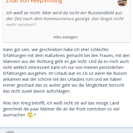
Zitat von KeepSmiling
Ich weiß es nicht. Aber wird da nicht ein Russlandbild aus
der Zeit nach dem Kommunismus gezeigt, das längst nicht
mehr existiert?
Ich habe mal google bemüht.
Alles anzeigen
In Deutschland ist die Beschäftigung von Männern
Kann gut sein, wie geschrieben habe ich eher schlechte
gegenüber Frauen um rund 6 Prozentpunkte höher, in
Erfahrungen mit dem Kulturkreis gemacht bei den Frauen, mit den
Russland 10 Prozentpunkte. Das ist ein Unterschied, aber
Männern aus der Richtung geht es gar nicht. Und da es mich auch
kein wesentlicher.
nicht wirklich interessiert kann ich nur von meinen persönlichen
Erfahrungen ausgehen, im Urlaub war es z.b so wenn die Russen
Auch in Russland arbeiten mehr als 2/3 der Frauen
ankamen war der schöne teil des Urlaubes rum und wir haben
zwischen 15 und 64. (15, was für ein Alter)
immer geschaut das es wohin geht wo die Möglichkeit herrscht
das nicht zuviel davon aufschlagen.
Nun ist das mit Statistiken immer so eine Sache.
Was den Krieg betrifft, ich weiß nicht ob auf das riesige Land
Aber ich denke, da wird ein Bild gezeichnet, dass es so in
gerechnet die paar Männer die an der front rumtoben so viel
Russland nicht mehr gibt.
ausmachen
?
Abgesehen davon sind nicht wenige russische Männer
derzeit im Krieg und ob der Sold ausreicht, der Frau ein