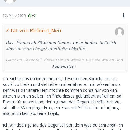
22. März 2025
+2
Zitat von Richard_Neu
Dass Frauen ab 30 keinen Gönner mehr finden, halte ich
aber für einen längst überholten Mythos.
Ganz im Gegenteil, diese Frauen wissen, was sie wollen und
sind nicht mehr so leicht zu beeindrucken wie naive 20-
Alles anzeigen
Jährige. In der Regel ist ihr Finanzbedarf auch größer
(anderer Lebensstil) als bei einer Studentin.
oh, sicher das du ein mann bist, diese blöden Sprüche, mit ja
soviel zu bieten und viel reifer und erfahrener und wissen ja so
Wenn der Herr dann 45 oder 50 oder gar darüber ist, ist der
sehr was der ältere Herr möchte kommen sonst nur von den
Altersunterschied immer noch groß genug.
älteren Damen selber. Ich finde dieses geblubbert auf einem sd
Eine 18-Jährige wird man ja nicht heiraten, und das weiß
Forum für unpassend, denn genau das Gegenteil trifft doch zu ,
hier doch auch jeder.
sd= alter Mann junge Frau, ein Frau mit 30 ist nicht mehr jung
also auch kein sb, reine Logik.
Da es heutzutage viele Möglichkeiten gibt, sich jung und fit
zu halten, sehe ich bei Frauen bis 40 keine großen Probleme
Ich will doch genau das Gegenteil von dem was du schreibst, ich
im Dating. Eigene Erfahrungen aus freier Wildbahn