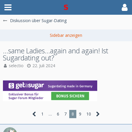
Diskussion über Sugar-Dating
...same Ladies...again and again! Ist
Sugardating out?
selectio
22. Juli 2024
1
…
6
7
8
9
10