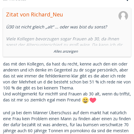
Zitat von Richard_Neu
Ü30 ist nicht gleich „alt“ … oder was bist du sonst?
Viele Kollegen bevorzugen sogar Frauen ab 30, da ihnen
sonst der Altersunterschied zu groß wäre. Da kann ich dir
sogar einige aus dem Forum nennen.
Alles anzeigen
18-jährige SBs können auch ziemlich naiv und nervig sein
das mit den Kollegen, da hast du recht, kenne auch den ein oder
und dich in Gesellschaft nicht immer gut aussehen lassen.
anderen und ich denke im Gegenteil zu dir sogar persönlich, aber
das ist wie immer die fehldenkerrei klar gibt es die aber ich rede
Ich habe davon gesprochen, dass der Großteil aller Frauen
von der Mehrheit un d die besteht schon bei 51 % ich rede nie von
keine Probleme hat, mit 30 oder 40 noch einen Mann oder
100 % die gibt es bei keinem Thema.
SD zu finden und das ist ein Fakt.
Und wohlgemerkt für mich!!!! sind Frauen ab 30 alt, wenn du triffst,
das ist mir so ziemlich egal mein Freund
Wenn sie entsprechend attraktiv sind, klappt es auch mit 70
noch.
und ja bei dem Männer Überschuss auf dem markt hat natürlich
eine Frau kein Problem einen Mann zu finden aber einen zu finden
Deinen Text mit „Ich will aber nur 18-Jährige“ hättest du dir
der dafür bezahlt ist was anderes, für lau bumsen verschwitze 70
daher auch sparen können, Kollege.
jährige auch 60 jährige Tonnen im pornokino da sind die meisten