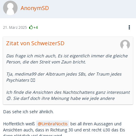
Nun ist das mit Statistiken immer so eine Sache.
AnonymSD
Aber ich denke, da wird ein Bild gezeichnet, dass es so in
Russland nicht mehr gibt.
21. März 2025
+4
Abgesehen davon sind nicht wenige russische Männer
derzeit im Krieg und ob der Sold ausreicht, der Frau ein
Zitat von SchweizerSD
schönes Leben zu machen, da habe ich meine Zweifel.
Das frage ich mich auch, Es ist eigentlich immer die gleiche
Können wir uns darauf einigen, dass es eine kulturell
Person, die den Streit vom Zaun bricht.
geprägt Idealvorstellung ist, die aber mit der russischen
Realität heute nicht mehr viel gemein in hat?
Tja, medima99 der Albtraum jedes SBs, der Traum jedes
Psychiaters 🤷‍♂️
Ich finde die Ansichten des Nachtschattens ganz interessant
😉. Sie darf doch ihre Meinung habe wie jede andere
Das sehe ich sehr ähnlich.
Hoffentlich weiß
UmbraNoctis
bei all ihren Aussagen und
Ansichten auch, dass in Richtung 30 und erst recht ü30 das Eis
dann plötzlich viel dünner wird.