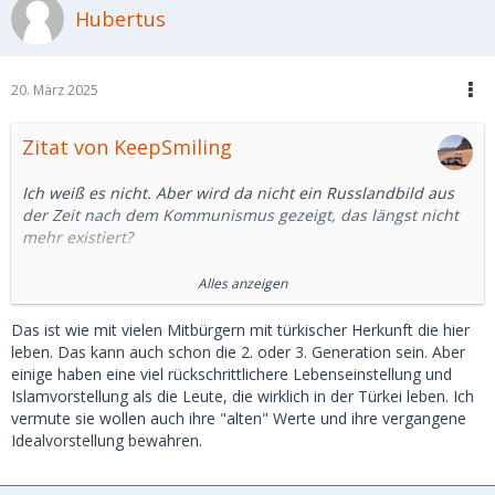
Hubertus
schönes Leben zu machen, da habe ich meine Zweifel.
Können wir uns darauf einigen, dass es eine kulturell
geprägt Idealvorstellung ist, die aber mit der russischen
20. März 2025
Realität heute nicht mehr viel gemein in hat?
Zitat von KeepSmiling
Ich weiß es nicht. Aber wird da nicht ein Russlandbild aus
der Zeit nach dem Kommunismus gezeigt, das längst nicht
mehr existiert?
Ich habe mal google bemüht.
Alles anzeigen
In Deutschland ist die Beschäftigung von Männern
Das ist wie mit vielen Mitbürgern mit türkischer Herkunft die hier
gegenüber Frauen um rund 6 Prozentpunkte höher, in
leben. Das kann auch schon die 2. oder 3. Generation sein. Aber
Russland 10 Prozentpunkte. Das ist ein Unterschied, aber
einige haben eine viel rückschrittlichere Lebenseinstellung und
kein wesentlicher.
Islamvorstellung als die Leute, die wirklich in der Türkei leben. Ich
vermute sie wollen auch ihre "alten" Werte und ihre vergangene
Auch in Russland arbeiten mehr als 2/3 der Frauen
Idealvorstellung bewahren.
zwischen 15 und 64. (15, was für ein Alter)