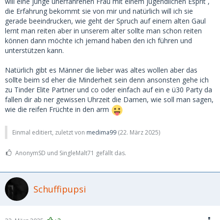
will eine junge unerfahrenen Frau mit einem jugendlichen Esprit ,
bestätigen das.
die Erfahrung bekommt sie von mir und natürlich will ich sie
gerade beeindrucken, wie geht der Spruch auf einem alten Gaul
Und selbst die 50 jährige ist doch für den 75-Jährigen noch
lernt man reiten aber in unserem alter sollte man schon reiten
eine junge Maus. Nennt man dann MILF.
können dann möchte ich jemand haben den ich führen und
unterstützen kann.
Also hackt doch nicht auf dem Alter der Frauen herum, oder
ist das wirklich euer letztes Argument?
Natürlich gibt es Männer die lieber was altes wollen aber das
sollte beim sd eher die Minderheit sein denn ansonsten gehe ich
zu Tinder Elite Partner und co oder einfach auf ein e ü30 Party da
fallen dir ab ner gewissen Uhrzeit die Damen, wie soll man sagen,
wie die reifen Früchte in den arm
Einmal editiert, zuletzt von
medima99
(
22. März 2025
)
AnonymSD und SingleMalt71 gefällt das.
Schuffipupsi