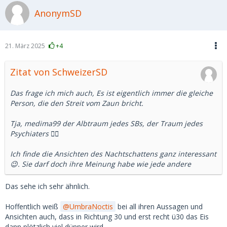
Nun ist das mit Statistiken immer so eine Sache.
AnonymSD
Aber ich denke, da wird ein Bild gezeichnet, dass es so in
Russland nicht mehr gibt.
21. März 2025
+4
Abgesehen davon sind nicht wenige russische Männer
derzeit im Krieg und ob der Sold ausreicht, der Frau ein
Zitat von SchweizerSD
schönes Leben zu machen, da habe ich meine Zweifel.
Das frage ich mich auch, Es ist eigentlich immer die gleiche
Können wir uns darauf einigen, dass es eine kulturell
Person, die den Streit vom Zaun bricht.
geprägt Idealvorstellung ist, die aber mit der russischen
Realität heute nicht mehr viel gemein in hat?
Tja, medima99 der Albtraum jedes SBs, der Traum jedes
Psychiaters 🤷‍♂️
Ich finde die Ansichten des Nachtschattens ganz interessant
😉. Sie darf doch ihre Meinung habe wie jede andere
Das sehe ich sehr ähnlich.
Hoffentlich weiß
UmbraNoctis
bei all ihren Aussagen und
Ansichten auch, dass in Richtung 30 und erst recht ü30 das Eis
dann plötzlich viel dünner wird.