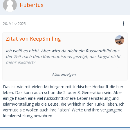
Hubertus
schönes Leben zu machen, da habe ich meine Zweifel.
Können wir uns darauf einigen, dass es eine kulturell
geprägt Idealvorstellung ist, die aber mit der russischen
20. März 2025
Realität heute nicht mehr viel gemein in hat?
Zitat von KeepSmiling
Ich weiß es nicht. Aber wird da nicht ein Russlandbild aus
der Zeit nach dem Kommunismus gezeigt, das längst nicht
mehr existiert?
Ich habe mal google bemüht.
Alles anzeigen
In Deutschland ist die Beschäftigung von Männern
Das ist wie mit vielen Mitbürgern mit türkischer Herkunft die hier
gegenüber Frauen um rund 6 Prozentpunkte höher, in
leben. Das kann auch schon die 2. oder 3. Generation sein. Aber
Russland 10 Prozentpunkte. Das ist ein Unterschied, aber
einige haben eine viel rückschrittlichere Lebenseinstellung und
kein wesentlicher.
Islamvorstellung als die Leute, die wirklich in der Türkei leben. Ich
vermute sie wollen auch ihre "alten" Werte und ihre vergangene
Auch in Russland arbeiten mehr als 2/3 der Frauen
Idealvorstellung bewahren.
zwischen 15 und 64. (15, was für ein Alter)