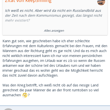
Zitat von KeepSmiling
Ich weiß es nicht. Aber wird da nicht ein Russlandbild aus
der Zeit nach dem Kommunismus gezeigt, das längst nicht
mehr existiert?
Ich habe mal google bemüht.
Alles anzeigen
In Deutschland ist die Beschäftigung von Männern
Kann gut sein, wie geschrieben habe ich eher schlechte
gegenüber Frauen um rund 6 Prozentpunkte höher, in
Erfahrungen mit dem Kulturkreis gemacht bei den Frauen, mit den
Russland 10 Prozentpunkte. Das ist ein Unterschied, aber
Männern aus der Richtung geht es gar nicht. Und da es mich auch
kein wesentlicher.
nicht wirklich interessiert kann ich nur von meinen persönlichen
Erfahrungen ausgehen, im Urlaub war es z.b so wenn die Russen
Auch in Russland arbeiten mehr als 2/3 der Frauen
ankamen war der schöne teil des Urlaubes rum und wir haben
zwischen 15 und 64. (15, was für ein Alter)
immer geschaut das es wohin geht wo die Möglichkeit herrscht
das nicht zuviel davon aufschlagen.
Nun ist das mit Statistiken immer so eine Sache.
Was den Krieg betrifft, ich weiß nicht ob auf das riesige Land
Aber ich denke, da wird ein Bild gezeichnet, dass es so in
gerechnet die paar Männer die an der front rumtoben so viel
Russland nicht mehr gibt.
ausmachen
?
Abgesehen davon sind nicht wenige russische Männer
derzeit im Krieg und ob der Sold ausreicht, der Frau ein