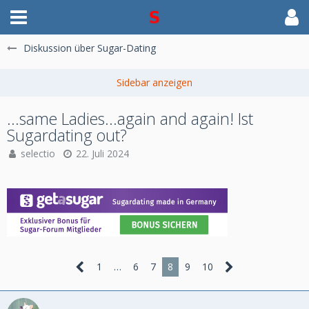
Diskussion über Sugar-Dating
...same Ladies...again and again! Ist
Sugardating out?
selectio
22. Juli 2024
1
…
6
7
8
9
10