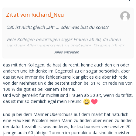
Zitat von Richard_Neu
Ü30 ist nicht gleich „alt“ … oder was bist du sonst?
Viele Kollegen bevorzugen sogar Frauen ab 30, da ihnen
sonst der Altersunterschied zu groß wäre. Da kann ich dir
sogar einige aus dem Forum nennen.
Alles anzeigen
18-jährige SBs können auch ziemlich naiv und nervig sein
das mit den Kollegen, da hast du recht, kenne auch den ein oder
und dich in Gesellschaft nicht immer gut aussehen lassen.
anderen und ich denke im Gegenteil zu dir sogar persönlich, aber
das ist wie immer die fehldenkerrei klar gibt es die aber ich rede
Ich habe davon gesprochen, dass der Großteil aller Frauen
von der Mehrheit un d die besteht schon bei 51 % ich rede nie von
keine Probleme hat, mit 30 oder 40 noch einen Mann oder
100 % die gibt es bei keinem Thema.
SD zu finden und das ist ein Fakt.
Und wohlgemerkt für mich!!!! sind Frauen ab 30 alt, wenn du triffst,
das ist mir so ziemlich egal mein Freund
Wenn sie entsprechend attraktiv sind, klappt es auch mit 70
noch.
und ja bei dem Männer Überschuss auf dem markt hat natürlich
eine Frau kein Problem einen Mann zu finden aber einen zu finden
Deinen Text mit „Ich will aber nur 18-Jährige“ hättest du dir
der dafür bezahlt ist was anderes, für lau bumsen verschwitze 70
daher auch sparen können, Kollege.
jährige auch 60 jährige Tonnen im pornokino da sind die meisten