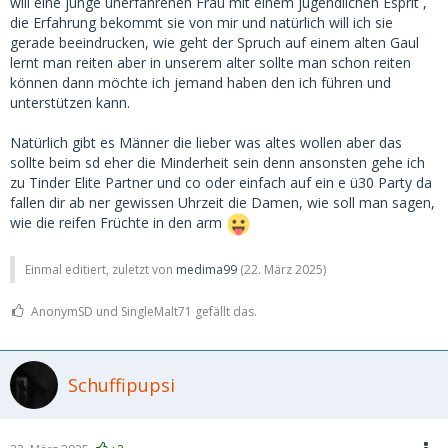
will eine junge unerfahrenen Frau mit einem jugendlichen Esprit ,
bestätigen das.
die Erfahrung bekommt sie von mir und natürlich will ich sie
gerade beeindrucken, wie geht der Spruch auf einem alten Gaul
Und selbst die 50 jährige ist doch für den 75-Jährigen noch
lernt man reiten aber in unserem alter sollte man schon reiten
eine junge Maus. Nennt man dann MILF.
können dann möchte ich jemand haben den ich führen und
unterstützen kann.
Also hackt doch nicht auf dem Alter der Frauen herum, oder
ist das wirklich euer letztes Argument?
Natürlich gibt es Männer die lieber was altes wollen aber das
sollte beim sd eher die Minderheit sein denn ansonsten gehe ich
zu Tinder Elite Partner und co oder einfach auf ein e ü30 Party da
fallen dir ab ner gewissen Uhrzeit die Damen, wie soll man sagen,
wie die reifen Früchte in den arm
Einmal editiert, zuletzt von
medima99
(
22. März 2025
)
AnonymSD und SingleMalt71 gefällt das.
Schuffipupsi