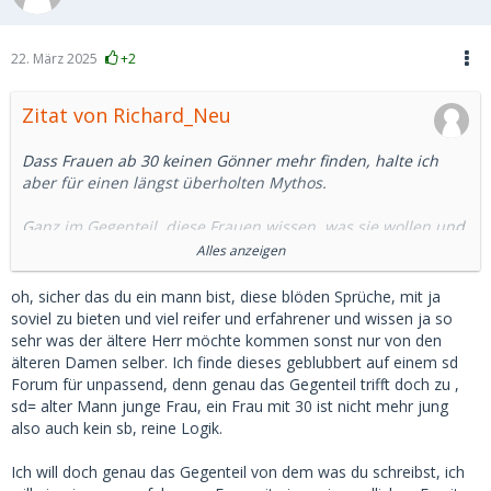
22. März 2025
+2
Zitat von Richard_Neu
Dass Frauen ab 30 keinen Gönner mehr finden, halte ich
aber für einen längst überholten Mythos.
Ganz im Gegenteil, diese Frauen wissen, was sie wollen und
sind nicht mehr so leicht zu beeindrucken wie naive 20-
Alles anzeigen
Jährige. In der Regel ist ihr Finanzbedarf auch größer
(anderer Lebensstil) als bei einer Studentin.
oh, sicher das du ein mann bist, diese blöden Sprüche, mit ja
soviel zu bieten und viel reifer und erfahrener und wissen ja so
Wenn der Herr dann 45 oder 50 oder gar darüber ist, ist der
sehr was der ältere Herr möchte kommen sonst nur von den
Altersunterschied immer noch groß genug.
älteren Damen selber. Ich finde dieses geblubbert auf einem sd
Eine 18-Jährige wird man ja nicht heiraten, und das weiß
Forum für unpassend, denn genau das Gegenteil trifft doch zu ,
hier doch auch jeder.
sd= alter Mann junge Frau, ein Frau mit 30 ist nicht mehr jung
also auch kein sb, reine Logik.
Da es heutzutage viele Möglichkeiten gibt, sich jung und fit
zu halten, sehe ich bei Frauen bis 40 keine großen Probleme
Ich will doch genau das Gegenteil von dem was du schreibst, ich
im Dating. Eigene Erfahrungen aus freier Wildbahn