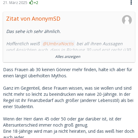
21. März 2025
+2
Zitat von AnonymSD
Das sehe ich sehr ähnlich.
Hoffentlich weiß
UmbraNoctis
bei all ihren Aussagen
und Ansichten auch, dass in Richtung 30 und erst recht ü30
das Eis dann plötzlich viel dünner wird.
Alles anzeigen
Vor allem wenn man sich dann auf die Suche begiebt oder
Dass Frauen ab 30 keinen Gönner mehr finden, halte ich aber für
begeben muss.
einen längst überholten Mythos.
Das hat schon die ein oder andere die Existenz gekostet da
Ganz im Gegenteil, diese Frauen wissen, was sie wollen und sind
unrealistisch oder auf dem falschen Dampfer zu sein.
nicht mehr so leicht zu beeindrucken wie naive 20-Jährige. In der
Regel ist ihr Finanzbedarf auch größer (anderer Lebensstil) als bei
Hoffen wir, dass alles gut ist und bleibt und die Quellen
einer Studentin.
weiterhin "sprudeln".
Wenn der Herr dann 45 oder 50 oder gar darüber ist, ist der
Ich empfehle doch eher etwas kleinere Brötchen zu backen
Altersunterschied immer noch groß genug.
und möchte hier ausdrücklich keinen Streit anzetteln.
Eine 18-Jährige wird man ja nicht heiraten, und das weiß hier doch
auch jeder.