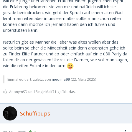
will eine junge unerfahrenen Frau mit einem jugendlichen Esprit ,
bestätigen das.
die Erfahrung bekommt sie von mir und natürlich will ich sie
gerade beeindrucken, wie geht der Spruch auf einem alten Gaul
Und selbst die 50 jährige ist doch für den 75-Jährigen noch
lernt man reiten aber in unserem alter sollte man schon reiten
eine junge Maus. Nennt man dann MILF.
können dann möchte ich jemand haben den ich führen und
unterstützen kann.
Also hackt doch nicht auf dem Alter der Frauen herum, oder
ist das wirklich euer letztes Argument?
Natürlich gibt es Männer die lieber was altes wollen aber das
sollte beim sd eher die Minderheit sein denn ansonsten gehe ich
zu Tinder Elite Partner und co oder einfach auf ein e ü30 Party da
fallen dir ab ner gewissen Uhrzeit die Damen, wie soll man sagen,
wie die reifen Früchte in den arm
Einmal editiert, zuletzt von
medima99
(
22. März 2025
)
AnonymSD und SingleMalt71 gefällt das.
Schuffipupsi