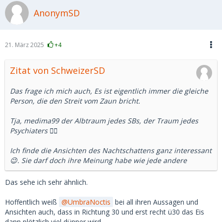
Nun ist das mit Statistiken immer so eine Sache.
AnonymSD
Aber ich denke, da wird ein Bild gezeichnet, dass es so in
Russland nicht mehr gibt.
21. März 2025
+4
Abgesehen davon sind nicht wenige russische Männer
derzeit im Krieg und ob der Sold ausreicht, der Frau ein
Zitat von SchweizerSD
schönes Leben zu machen, da habe ich meine Zweifel.
Das frage ich mich auch, Es ist eigentlich immer die gleiche
Können wir uns darauf einigen, dass es eine kulturell
Person, die den Streit vom Zaun bricht.
geprägt Idealvorstellung ist, die aber mit der russischen
Realität heute nicht mehr viel gemein in hat?
Tja, medima99 der Albtraum jedes SBs, der Traum jedes
Psychiaters 🤷‍♂️
Ich finde die Ansichten des Nachtschattens ganz interessant
😉. Sie darf doch ihre Meinung habe wie jede andere
Das sehe ich sehr ähnlich.
Hoffentlich weiß
UmbraNoctis
bei all ihren Aussagen und
Ansichten auch, dass in Richtung 30 und erst recht ü30 das Eis
dann plötzlich viel dünner wird.