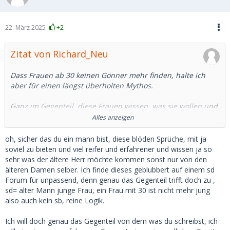
22. März 2025
+2
Zitat von Richard_Neu
Dass Frauen ab 30 keinen Gönner mehr finden, halte ich
aber für einen längst überholten Mythos.
Ganz im Gegenteil, diese Frauen wissen, was sie wollen und
sind nicht mehr so leicht zu beeindrucken wie naive 20-
Alles anzeigen
Jährige. In der Regel ist ihr Finanzbedarf auch größer
(anderer Lebensstil) als bei einer Studentin.
oh, sicher das du ein mann bist, diese blöden Sprüche, mit ja
soviel zu bieten und viel reifer und erfahrener und wissen ja so
Wenn der Herr dann 45 oder 50 oder gar darüber ist, ist der
sehr was der ältere Herr möchte kommen sonst nur von den
Altersunterschied immer noch groß genug.
älteren Damen selber. Ich finde dieses geblubbert auf einem sd
Eine 18-Jährige wird man ja nicht heiraten, und das weiß
Forum für unpassend, denn genau das Gegenteil trifft doch zu ,
hier doch auch jeder.
sd= alter Mann junge Frau, ein Frau mit 30 ist nicht mehr jung
also auch kein sb, reine Logik.
Da es heutzutage viele Möglichkeiten gibt, sich jung und fit
zu halten, sehe ich bei Frauen bis 40 keine großen Probleme
Ich will doch genau das Gegenteil von dem was du schreibst, ich
im Dating. Eigene Erfahrungen aus freier Wildbahn