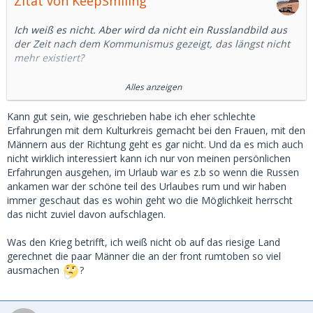
Zitat von KeepSmiling
Ich weiß es nicht. Aber wird da nicht ein Russlandbild aus
der Zeit nach dem Kommunismus gezeigt, das längst nicht
mehr existiert?
Ich habe mal google bemüht.
Alles anzeigen
In Deutschland ist die Beschäftigung von Männern
Kann gut sein, wie geschrieben habe ich eher schlechte
gegenüber Frauen um rund 6 Prozentpunkte höher, in
Erfahrungen mit dem Kulturkreis gemacht bei den Frauen, mit den
Russland 10 Prozentpunkte. Das ist ein Unterschied, aber
Männern aus der Richtung geht es gar nicht. Und da es mich auch
kein wesentlicher.
nicht wirklich interessiert kann ich nur von meinen persönlichen
Erfahrungen ausgehen, im Urlaub war es z.b so wenn die Russen
Auch in Russland arbeiten mehr als 2/3 der Frauen
ankamen war der schöne teil des Urlaubes rum und wir haben
zwischen 15 und 64. (15, was für ein Alter)
immer geschaut das es wohin geht wo die Möglichkeit herrscht
das nicht zuviel davon aufschlagen.
Nun ist das mit Statistiken immer so eine Sache.
Was den Krieg betrifft, ich weiß nicht ob auf das riesige Land
Aber ich denke, da wird ein Bild gezeichnet, dass es so in
gerechnet die paar Männer die an der front rumtoben so viel
Russland nicht mehr gibt.
ausmachen
?
Abgesehen davon sind nicht wenige russische Männer
derzeit im Krieg und ob der Sold ausreicht, der Frau ein