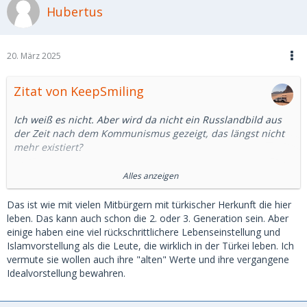
Hubertus
schönes Leben zu machen, da habe ich meine Zweifel.
Können wir uns darauf einigen, dass es eine kulturell
geprägt Idealvorstellung ist, die aber mit der russischen
20. März 2025
Realität heute nicht mehr viel gemein in hat?
Zitat von KeepSmiling
Ich weiß es nicht. Aber wird da nicht ein Russlandbild aus
der Zeit nach dem Kommunismus gezeigt, das längst nicht
mehr existiert?
Ich habe mal google bemüht.
Alles anzeigen
In Deutschland ist die Beschäftigung von Männern
Das ist wie mit vielen Mitbürgern mit türkischer Herkunft die hier
gegenüber Frauen um rund 6 Prozentpunkte höher, in
leben. Das kann auch schon die 2. oder 3. Generation sein. Aber
Russland 10 Prozentpunkte. Das ist ein Unterschied, aber
einige haben eine viel rückschrittlichere Lebenseinstellung und
kein wesentlicher.
Islamvorstellung als die Leute, die wirklich in der Türkei leben. Ich
vermute sie wollen auch ihre "alten" Werte und ihre vergangene
Auch in Russland arbeiten mehr als 2/3 der Frauen
Idealvorstellung bewahren.
zwischen 15 und 64. (15, was für ein Alter)