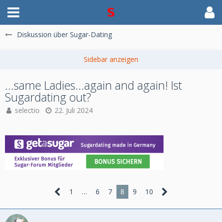
Diskussion über Sugar-Dating
...same Ladies...again and again! Ist
Sugardating out?
selectio
22. Juli 2024
1
…
6
7
8
9
10