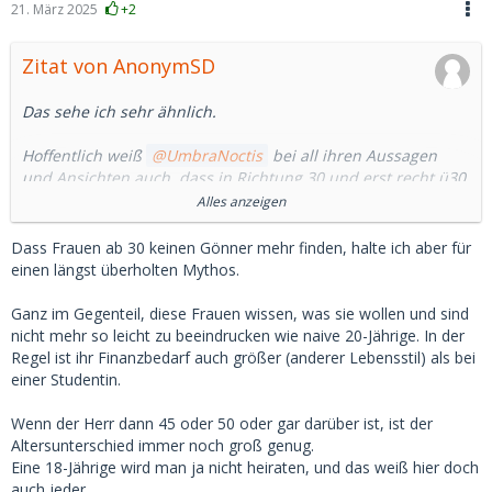
21. März 2025
+2
Zitat von AnonymSD
Das sehe ich sehr ähnlich.
Hoffentlich weiß
UmbraNoctis
bei all ihren Aussagen
und Ansichten auch, dass in Richtung 30 und erst recht ü30
das Eis dann plötzlich viel dünner wird.
Alles anzeigen
Vor allem wenn man sich dann auf die Suche begiebt oder
Dass Frauen ab 30 keinen Gönner mehr finden, halte ich aber für
begeben muss.
einen längst überholten Mythos.
Das hat schon die ein oder andere die Existenz gekostet da
Ganz im Gegenteil, diese Frauen wissen, was sie wollen und sind
unrealistisch oder auf dem falschen Dampfer zu sein.
nicht mehr so leicht zu beeindrucken wie naive 20-Jährige. In der
Regel ist ihr Finanzbedarf auch größer (anderer Lebensstil) als bei
Hoffen wir, dass alles gut ist und bleibt und die Quellen
einer Studentin.
weiterhin "sprudeln".
Wenn der Herr dann 45 oder 50 oder gar darüber ist, ist der
Ich empfehle doch eher etwas kleinere Brötchen zu backen
Altersunterschied immer noch groß genug.
und möchte hier ausdrücklich keinen Streit anzetteln.
Eine 18-Jährige wird man ja nicht heiraten, und das weiß hier doch
auch jeder.