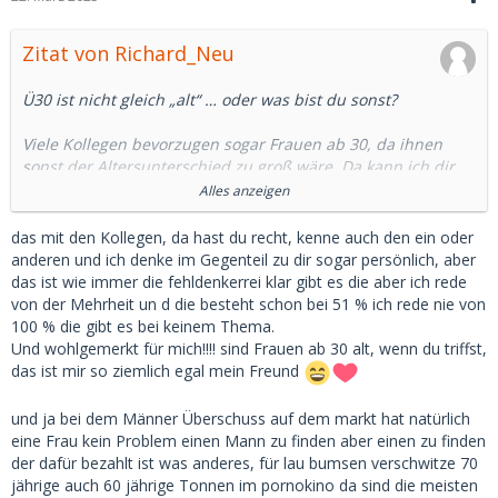
Zitat von Richard_Neu
Ü30 ist nicht gleich „alt“ … oder was bist du sonst?
Viele Kollegen bevorzugen sogar Frauen ab 30, da ihnen
sonst der Altersunterschied zu groß wäre. Da kann ich dir
sogar einige aus dem Forum nennen.
Alles anzeigen
18-jährige SBs können auch ziemlich naiv und nervig sein
das mit den Kollegen, da hast du recht, kenne auch den ein oder
und dich in Gesellschaft nicht immer gut aussehen lassen.
anderen und ich denke im Gegenteil zu dir sogar persönlich, aber
das ist wie immer die fehldenkerrei klar gibt es die aber ich rede
Ich habe davon gesprochen, dass der Großteil aller Frauen
von der Mehrheit un d die besteht schon bei 51 % ich rede nie von
keine Probleme hat, mit 30 oder 40 noch einen Mann oder
100 % die gibt es bei keinem Thema.
SD zu finden und das ist ein Fakt.
Und wohlgemerkt für mich!!!! sind Frauen ab 30 alt, wenn du triffst,
das ist mir so ziemlich egal mein Freund
Wenn sie entsprechend attraktiv sind, klappt es auch mit 70
noch.
und ja bei dem Männer Überschuss auf dem markt hat natürlich
eine Frau kein Problem einen Mann zu finden aber einen zu finden
Deinen Text mit „Ich will aber nur 18-Jährige“ hättest du dir
der dafür bezahlt ist was anderes, für lau bumsen verschwitze 70
daher auch sparen können, Kollege.
jährige auch 60 jährige Tonnen im pornokino da sind die meisten