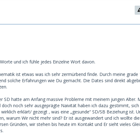
eute wie
medima99
kein Interesse an dir (was ja schonmal
Pluspunkt ist) und
and der das total schätzt und dem das Alter und der
 unverbrauchte Körper" egal ist. Denn es kommt auf so viel
schon länger dabei und weißt das sicher auch wie verschieden
nen😊🫶
 Worte und ich fühle jedes Einzelne Wort davon.
eim Sugardating erlebt habe (und ich schaue optisch auch
aus) war teilweise echt schockierend-
Thematik ist etwas was ich sehr zermürbend finde. Durch meine grade 
mich von Sugardating mittlerweile distanziert und habe auch
end solche Erfahrungen wie Du gemacht. Die Dates sind direkt abge
 dazu geschrieben, dass ich so eine "Alter-Thematik" höchst
zen.
nde.
ger SD hatte am Anfang massive Probleme mit meinem jungen Alter. 
r Dates mit Männern, die da sehr auf "möglichst jung" drauf
 doch noch sehr ausgeprägte Naivität haben ich dazu gestimmt, sich
gen wie (..."oh die war so schön, sie hatte noch eine
irklich erklärt/ gezeigt , was eine „gesunde“ SD/SB Beziehung ist. 
ir gefällt Schuhgröße 34..." "...Du siehst so jung aus..." Und
n, warum Wir nicht mehr sind? Er ist ausgewandert und ich wollte die
beim spazieren gehen unerlaubt kinder beim spielen im
rsen Gründen, wir stehen bis heute im Kontakt und Er sieht vieles Gle
ert wo ich einfach ausgerastet bin und das Date abgebrochen
s.
st, jung ist oder jung aussieht zieht man halt auch solche