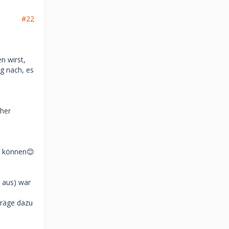
#22
n wirst,
ng nach, es
cher
in können😊
r aus) war
träge dazu