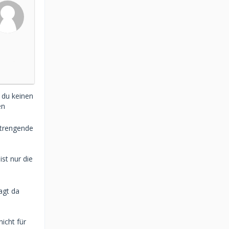
s du keinen
en
strengende
st nur die
agt da
nicht für