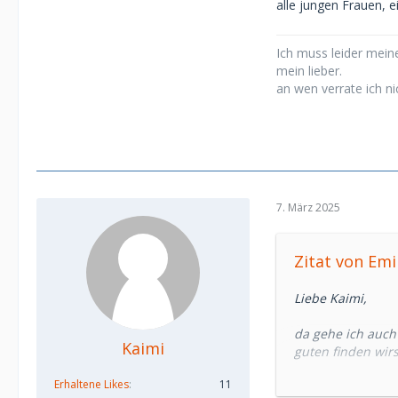
problematisch fi
alle jungen Frauen, e
Ich hatte ein paa
Ich muss leider meine
standen mit Aussa
mein lieber.
Zahnspange..." "M
an wen verrate ich ni
einer hat sogar 
Wasser fotografi
habe)
Wenn man skinny i
Menschen an und 
Mit mehr Distanz 
7. März 2025
denen immer nur 
mich.
Ich finde nicht 
Zitat von Emi
möglichst guten 
Liebe Kaimi,
Besonders weil m
Versprochen habe
da gehe ich auch 
nach mehreren M
Kaimi
guten finden wirst
für ein Sugarbab
Erhaltene Likes
11
älter sind und to