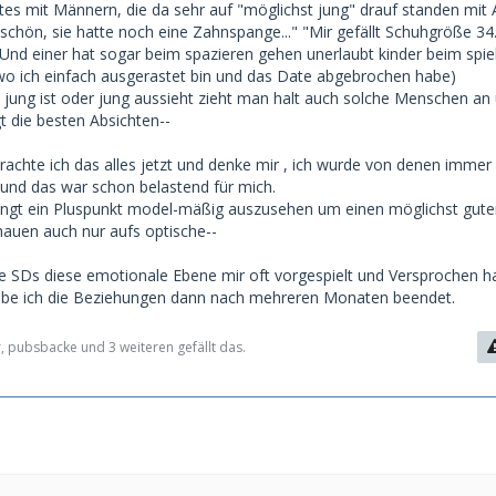
ates mit Männern, die da sehr auf "möglichst jung" drauf standen mit
o schön, sie hatte noch eine Zahnspange..." "Mir gefällt Schuhgröße 34..
" Und einer hat sogar beim spazieren gehen unerlaubt kinder beim spie
wo ich einfach ausgerastet bin und das Date abgebrochen habe)
 jung ist oder jung aussieht zieht man halt auch solche Menschen an 
t die besten Absichten--
rachte ich das alles jetzt und denke mir , ich wurde von denen immer 
 und das war schon belastend für mich.
edingt ein Pluspunkt model-mäßig auszusehen um einen möglichst gut
chauen auch nur aufs optische--
e SDs diese emotionale Ebene mir oft vorgespielt und Versprochen h
abe ich die Beziehungen dann nach mehreren Monaten beendet.
, pubsbacke und 3 weiteren gefällt das.