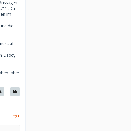
 Aussagen
." "...Du
len im
und die
nur auf
en Daddy
aben- aber
#23