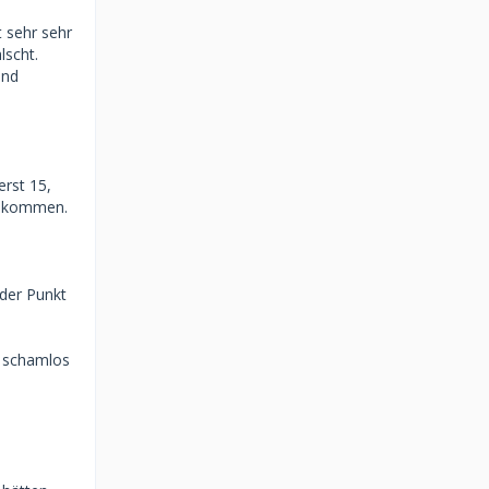
 sehr sehr
lscht.
und
erst 15,
zukommen.
 der Punkt
s schamlos