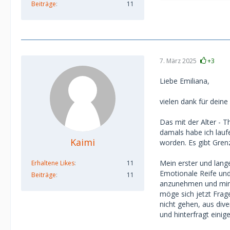
Beiträge
11
Weil
1. dann zeigen l
ein ordentlicher 
2. du findest jem
"möglichst junge
7. März 2025
+3
mehr als das an.
Du bist ja auch 
Liebe Emiliana,
die SDs sein kön
vielen dank für deine
Was ich mit 24 b
noch viel jünger 
Das mit der Alter - 
Deshalb hab ich 
damals habe ich lauf
mehrere Beiträge
Kaimi
worden. Es gibt Gren
problematisch fi
Mein erster und lan
Erhaltene Likes
11
Ich hatte ein paa
Emotionale Reife und
Beiträge
11
standen mit Aussa
anzunehmen und mir w
Zahnspange..." "M
möge sich jetzt Frage
einer hat sogar 
nicht gehen, aus dive
Wasser fotografi
und hinterfragt einige
habe)
Wenn man skinny i