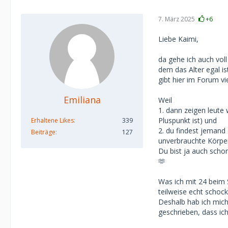
7. März 2025
+6
Liebe Kaimi,
da gehe ich auch vol
dem das Alter egal is
gibt hier im Forum vi
Emiliana
Weil
1. dann zeigen leute
Pluspunkt ist) und
Erhaltene Likes
339
2. du findest jemand
Beiträge
127
unverbrauchte Körper
Du bist ja auch scho
🫶
Was ich mit 24 beim 
teilweise echt schock
Deshalb hab ich mich
geschrieben, dass ic