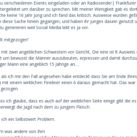
u verschiedenen Events eingeladen oder an Radiosender| Frankfurer
die haben nicht unbedingt die besten Absichten--
tergeleitet um darüber zu sprechen. Mit meiner Wenigkeit gab es dort
 keine 16 Jahr jung und ich fand das kritisch. Ausweise wurden gefä
betrachte ich das alles jetzt und denke mir , ich wurde von
in diese Sache hinein gegangen, und haben ihr junges dasein genutzt 
auf den Körper reduziert und das war schon belastend für
zu generieren weil Social Media lebt es ja vor.
unbedingt ein Pluspunkt model-mäßig auszusehen um einen
lt mitgezogen“
Daddy zu finden, weil sie schauen auch nur aufs optische--
 mit zwei angeblichen Schwestern vor Gericht, Die eine ist lt Ausweis 
eine SDs diese emotionale Ebene mir oft vorgespielt und
tzt um bewusst die Männer auszubeuten, erpressen und damit durch
n- aber nichts davon kam, habe ich die Beziehungen dann
iger Mann eine angeblich 15 Jährige an….
onaten beendet.
, als ich mir den Fall angesehen habe entdeckt dass Sie am Ende Ihres
) mit einem wirklichen Fineliner einen 6 daraus gemacht hat. Das war
t gezogen.
s ich glaube, dass es auch auf der weiblichen Seite einige gibt die e
erwiegt die Jagd nach dem zu jungem Fleisch.
ich ein Selbstwert Problem.
um was andere von Ihm