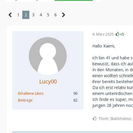
1
2
3
4
5
6
6. März 2025
+5
Hallo Kaimi,
ich bin 41 und habe 
bewusst, dass ich auf
In den Monaten, in d
einen wollten schnell
Lucy00
ihrer bereits besteh
Da ich erst relativ k
einem unterirdischen
Erhaltene Likes
96
Ich finde es super, m
Beiträge
62
jungen 28 Jahren noc
Thom, SkatAmateur, S