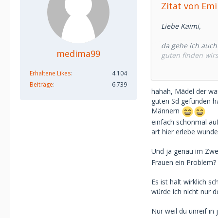
Zitat von Emi
Liebe Kaimi,
da gehe ich auch 
medima99
guten finden wirst
für ein Sugarbab
Erhaltene Likes
4.104
älter sind und to
Beiträge
6.739
hahah, Mädel der war 
Weil
guten Sd gefunden ha
1. dann zeigen l
Männern
ein ordentlicher 
einfach schonmal auf
2. du findest jem
art hier erlebe wunde
"möglichst junge
mehr als das an.
Und ja genau im Zweif
Du bist ja auch 
Frauen ein Problem? 
die SDs sein kön
Es ist halt wirklich 
Was ich mit 24 b
würde ich nicht nur 
noch viel jünger 
Deshalb hab ich 
Nur weil du unreif in
mehrere Beiträge