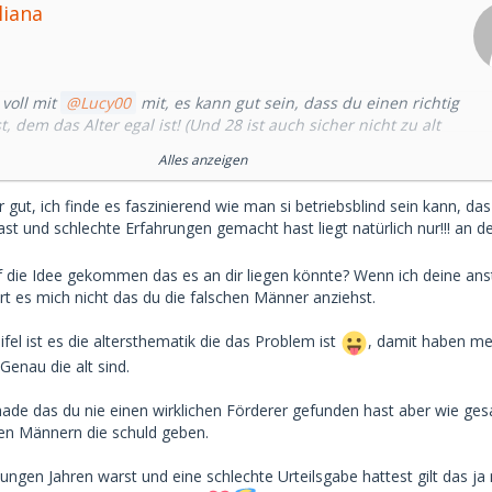
liana
voll mit
Lucy00
mit, es kann gut sein, dass du einen richtig
, dem das Alter egal ist! (Und 28 ist auch sicher nicht zu alt
y meiner Meinung nach, es gibt hier im Forum viele die auch
Alles anzeigen
lle SDs haben)
gut, ich finde es faszinierend wie man si betriebsblind sein kann, da
st und schlechte Erfahrungen gemacht hast liegt natürlich nur!!! an d
eute wie
medima99
kein Interesse an dir (was ja schonmal
Pluspunkt ist) und
 die Idee gekommen das es an dir liegen könnte? Wenn ich deine an
and der das total schätzt und dem das Alter und der
rt es mich nicht das du die falschen Männer anziehst.
 unverbrauchte Körper" egal ist. Denn es kommt auf so viel
el ist es die altersthematik die das Problem ist
, damit haben mei
schon länger dabei und weißt das sicher auch wie verschieden
Genau die alt sind.
nen😊🫶
schade das du nie einen wirklichen Förderer gefunden hast aber wie ges
eim Sugardating erlebt habe (und ich schaue optisch auch
den Männern die schuld geben.
aus) war teilweise echt schockierend-
mich von Sugardating mittlerweile distanziert und habe auch
 jungen Jahren warst und eine schlechte Urteilsgabe hattest gilt das ja 
 dazu geschrieben, dass ich so eine "Alter-Thematik" höchst