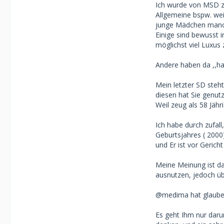
Ich wurde von MSD z
Menschen an und 
Allgemeine bspw. wei
junge Mädchen manche
Mit mehr Distanz 
Einige sind bewusst 
denen immer nur 
möglichst viel Luxus 
mich.
Ich finde nicht 
Andere haben da ,,ha
möglichst guten 
Mein letzter SD steht
Besonders weil m
diesen hat Sie genu
Versprochen habe
Weil zeug als 58 Jähr
nach mehreren M
Ich habe durch zufall
Geburtsjahres ( 2000
und Er ist vor Gerich
Meine Meinung ist das
ausnutzen, jedoch üb
@medima hat glaube 
Es geht Ihm nur dar