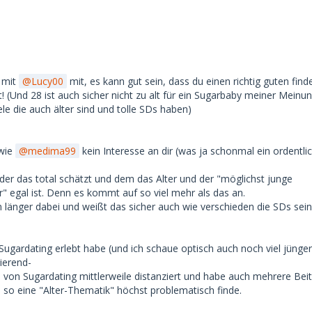
l mit
Lucy00
mit, es kann gut sein, dass du einen richtig guten finde
t! (Und 28 ist auch sicher nicht zu alt für ein Sugarbaby meiner Meinu
ele die auch älter sind und tolle SDs haben)
 wie
medima99
kein Interesse an dir (was ja schonmal ein ordentli
 der das total schätzt und dem das Alter und der "möglichst junge
" egal ist. Denn es kommt auf so viel mehr als das an.
n länger dabei und weißt das sicher auch wie verschieden die SDs se
Sugardating erlebt habe (und ich schaue optisch auch noch viel jünge
ierend-
 von Sugardating mittlerweile distanziert und habe auch mehrere Bei
h so eine "Alter-Thematik" höchst problematisch finde.