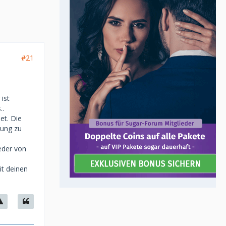
#21
ist
..
et. Die
hung zu
ieder von
it deinen