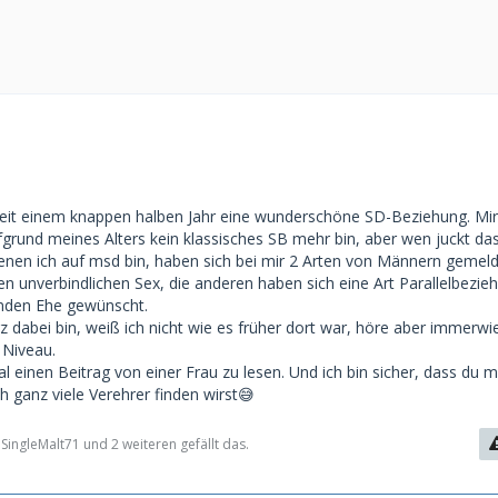
seit einem knappen halben Jahr eine wunderschöne SD-Beziehung. Mir 
grund meines Alters kein klassisches SB mehr bin, aber wen juckt das
enen ich auf msd bin, haben sich bei mir 2 Arten von Männern gemeld
en unverbindlichen Sex, die anderen haben sich eine Art Parallelbezie
enden Ehe gewünscht.
urz dabei bin, weiß ich nicht wie es früher dort war, höre aber immerw
 Niveau.
al einen Beitrag von einer Frau zu lesen. Und ich bin sicher, dass du m
h ganz viele Verehrer finden wirst😅
ingleMalt71 und 2 weiteren gefällt das.