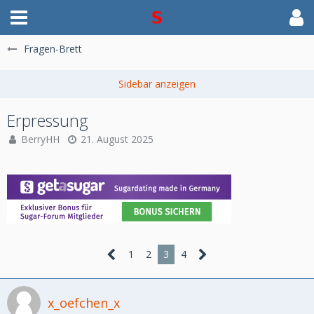
Fragen-Brett
Erpressung
BerryHH
21. August 2025
1
2
3
4
x_oefchen_x