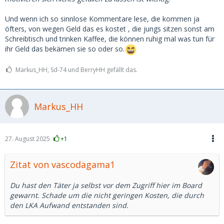
Genau in der letzten Woche gab es einen ähnlichen Fall, wo
Und wenn ich so sinnlose Kommentare lese, die kommen ja
jemand EUR 20000 gezahlt hat und nun mit noch
öfters, von wegen Geld das es kostet , die jungs sitzen sonst am
massiveren Methoden jetzt EUR 50000 zahlen soll. Wurde
Schreibtisch und trinken Kaffee, die können ruhig mal was tun für
mir von der Polizei gesagt.
ihr Geld das bekämen sie so oder so.
Ich habe das gemacht, was ich für richtig halte.
Markus_HH, Sd-74 und BerryHH gefällt das.
Markus_HH
27. August 2025
+1
Zitat von vascodagama1
Du hast den Täter ja selbst vor dem Zugriff hier im Board
gewarnt. Schade um die nicht geringen Kosten, die durch
den LKA Aufwand entstanden sind.