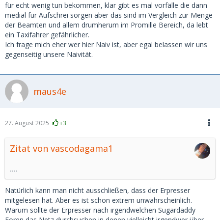
der Beteiligung der HA der Fall,
für echt wenig tun bekommen, klar gibt es mal vorfälle die dann
muss man damit rechnen, dass Waffen im Spiel sind.
medial für Aufschrei sorgen aber das sind im Vergleich zur Menge
Dann sind einige Beamte im Einsatz plus SEK.
der Beamten und allem drumherum im Promille Bereich, da lebt
ein Taxifahrer gefährlicher.
Aber bewahrt euch eure Unbeschwertheit und eure
Ich frage mich eher wer hier Naiv ist, aber egal belassen wir uns
kindliche Naivität.
gegenseitig unsere Naivität.
Ich fass es nicht.
maus4e
27. August 2025
+3
Zitat von vascodagama1
....
Natürlich kann man nicht ausschließen, dass der Erpresser
mitgelesen hat. Aber es ist schon extrem unwahrscheinlich.
Warum sollte der Erpresser nach irgendwelchen Sugardaddy
Foren das Netz durchsuchen in denen vielleicht irgendwer über