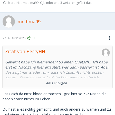
Marc_Hal, medima99, Ojbimbo und 3 weiteren gefällt das.
medima99
27. August 2025
+3
Zitat von BerryHH
Gewarnt habe ich niemanden! So einen Quatsch… Ich habe
erst im Nachgang hier erläutert, was dann passiert ist. Aber
das zeigt mir wieder rum, dass ich Zukunft nichts posten
werde… Denn genau auf solche Kommentare habe ich
schon im gesamten Social Bereich keine Lust. Und der
Alles anzeigen
Kommentar mit den Kosten kann man sich auch Knicken, so
ein Schwachsinn.
Lass dich da nicht blöde anmachen , gibt hier so 6-7 Nasen die
haben sonst nichts im Leben.
Und selbst wenn wer auch immer das hier liest und so
etwas wie Erpressung macht, dann kann er lesen, dass ich
Du hast alles richtig gemacht, und auch andere zu warnen und zu
mir so etwas nicht gefallen lasse.
motivieren sich nichts gefallen zu lassen ist wichtig.