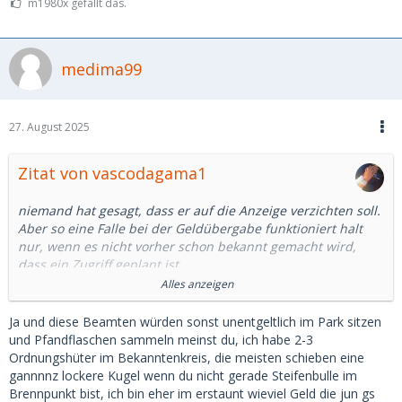
m1980x gefällt das.
medima99
27. August 2025
Zitat von vascodagama1
niemand hat gesagt, dass er auf die Anzeige verzichten soll.
Aber so eine Falle bei der Geldübergabe funktioniert halt
nur, wenn es nicht vorher schon bekannt gemacht wird,
dass ein Zugriff geplant ist.
Alles anzeigen
Und natürlich lesen hier auch die Bösen oder deren Helfer
mit.
Ja und diese Beamten würden sonst unentgeltlich im Park sitzen
und Pfandflaschen sammeln meinst du, ich habe 2-3
Und natürlich entstehen dadurch Kosten, auch wenn die
Ordnungshüter im Bekanntenkreis, die meisten schieben eine
Beamten gerade sowieso im Dienst sind.
gannnnz lockere Kugel wenn du nicht gerade Steifenbulle im
Wenn es um organisierte Kriminalität geht, und das ist bei
Brennpunkt bist, ich bin eher im erstaunt wieviel Geld die jun gs