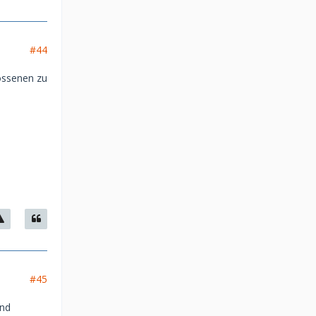
#44
lossenen zu
#45
und