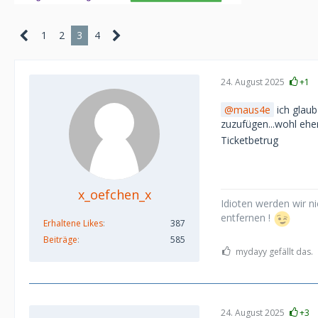
1
2
3
4
24. August 2025
+1
maus4e
ich glau
zuzufügen...wohl eh
Ticketbetrug
x_oefchen_x
Idioten werden wir ni
entfernen !
Erhaltene Likes
387
Beiträge
585
mydayy gefällt das.
24. August 2025
+3