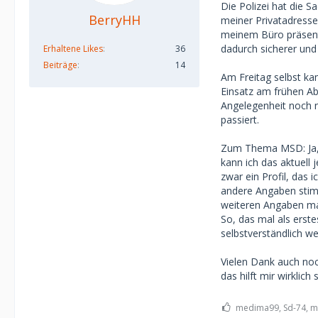
Die Polizei hat die 
BerryHH
meiner Privatadresse
meinem Büro präsent.
dadurch sicherer und
Erhaltene Likes
36
Beiträge
14
Am Freitag selbst ka
Einsatz am frühen A
Angelegenheit noch n
passiert.
Zum Thema MSD: Ja, 
kann ich das aktuell
zwar ein Profil, das 
andere Angaben stim
weiteren Angaben m
So, das mal als erst
selbstverständlich we
Vielen Dank auch noc
das hilft mir wirklich 
medima99, Sd-74, ma