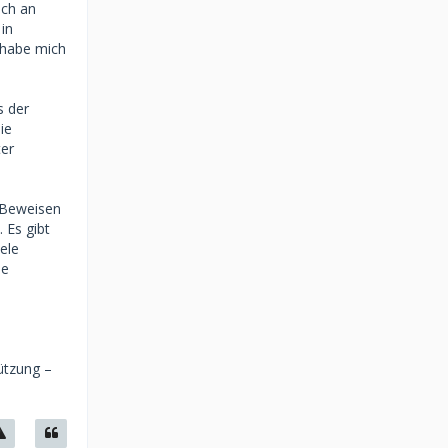
uch an
in
h habe mich
s der
ie
ter
 Beweisen
 Es gibt
ele
ne
ützung –