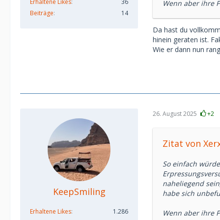
Erhaltene Likes
36
Wenn aber ihre Pe
Beiträge
14
Da hast du vollkommen
hinein geraten ist. F
Wie er dann nun rang
26. August 2025
+2
Zitat von Xer
So einfach würde 
Erpressungsversu
naheliegend sein
KeepSmiling
habe sich unbefu
Erhaltene Likes
1.286
Wenn aber ihre Pe