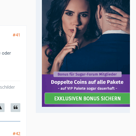
#41
e oder
schilder
#42