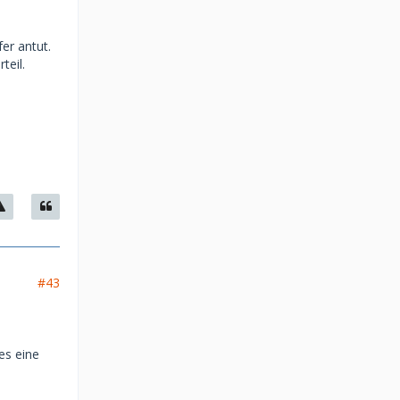
er antut.
teil.
#43
es eine