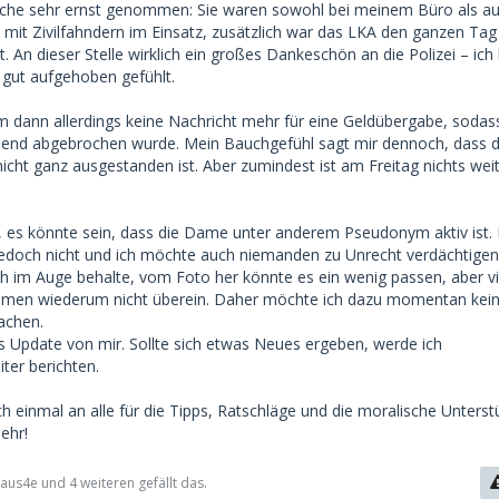
Sache sehr ernst genommen: Sie waren sowohl bei meinem Büro als a
 mit Zivilfahndern im Einsatz, zusätzlich war das LKA den ganzen Tag 
 An dieser Stelle wirklich ein großes Dankeschön an die Polizei – ic
 gut aufgehoben gefühlt.
m dann allerdings keine Nachricht mehr für eine Geldübergabe, sodas
bend abgebrochen wurde. Mein Bauchgefühl sagt mir dennoch, dass d
icht ganz ausgestanden ist. Aber zumindest ist am Freitag nichts wei
es könnte sein, dass die Dame unter anderem Pseudonym aktiv ist.
 jedoch nicht und ich möchte auch niemanden zu Unrecht verdächtigen.
ich im Auge behalte, vom Foto her könnte es ein wenig passen, aber vi
men wiederum nicht überein. Daher möchte ich dazu momentan kei
achen.
es Update von mir. Sollte sich etwas Neues ergeben, werde ich
iter berichten.
h einmal an alle für die Tipps, Ratschläge und die moralische Unterst
sehr!
us4e und 4 weiteren gefällt das.