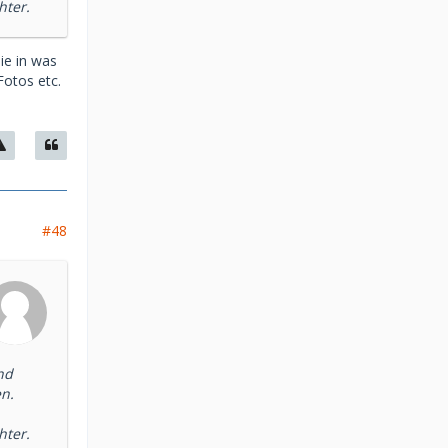
hter.
ie in was
Fotos etc.
#48
nd
en.
hter.