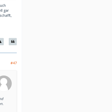
such
ll gar
schafft,
#47
nd
en.