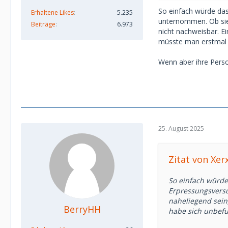
So einfach würde das 
Erhaltene Likes
5.235
unternommen. Ob sie d
Beiträge
6.973
nicht nachweisbar. E
müsste man erstmal 
Wenn aber ihre Person
25. August 2025
Zitat von Xer
So einfach würde 
Erpressungsversu
naheliegend sein
BerryHH
habe sich unbefu