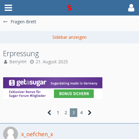
Fragen-Brett
Erpressung
BerryHH
21. August 2025
1
2
3
4
x_oefchen_x