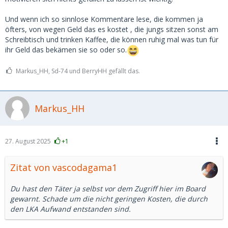
Genau in der letzten Woche gab es einen ähnlichen Fall, wo
Und wenn ich so sinnlose Kommentare lese, die kommen ja
jemand EUR 20000 gezahlt hat und nun mit noch
öfters, von wegen Geld das es kostet , die jungs sitzen sonst am
massiveren Methoden jetzt EUR 50000 zahlen soll. Wurde
Schreibtisch und trinken Kaffee, die können ruhig mal was tun für
mir von der Polizei gesagt.
ihr Geld das bekämen sie so oder so.
Ich habe das gemacht, was ich für richtig halte.
Markus_HH, Sd-74 und BerryHH gefällt das.
Markus_HH
27. August 2025
+1
Zitat von vascodagama1
Du hast den Täter ja selbst vor dem Zugriff hier im Board
gewarnt. Schade um die nicht geringen Kosten, die durch
den LKA Aufwand entstanden sind.