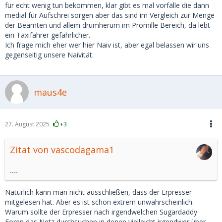
der Beteiligung der HA der Fall,
für echt wenig tun bekommen, klar gibt es mal vorfälle die dann
muss man damit rechnen, dass Waffen im Spiel sind.
medial für Aufschrei sorgen aber das sind im Vergleich zur Menge
Dann sind einige Beamte im Einsatz plus SEK.
der Beamten und allem drumherum im Promille Bereich, da lebt
ein Taxifahrer gefährlicher.
Aber bewahrt euch eure Unbeschwertheit und eure
Ich frage mich eher wer hier Naiv ist, aber egal belassen wir uns
kindliche Naivität.
gegenseitig unsere Naivität.
Ich fass es nicht.
maus4e
27. August 2025
+3
Zitat von vascodagama1
....
Natürlich kann man nicht ausschließen, dass der Erpresser
mitgelesen hat. Aber es ist schon extrem unwahrscheinlich.
Warum sollte der Erpresser nach irgendwelchen Sugardaddy
Foren das Netz durchsuchen in denen vielleicht irgendwer über