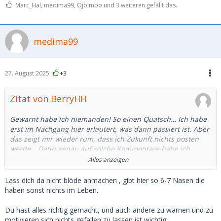
Marc_Hal, medima99, Ojbimbo und 3 weiteren gefällt das.
medima99
27. August 2025
+3
Zitat von BerryHH
Gewarnt habe ich niemanden! So einen Quatsch… Ich habe
erst im Nachgang hier erläutert, was dann passiert ist. Aber
das zeigt mir wieder rum, dass ich Zukunft nichts posten
werde… Denn genau auf solche Kommentare habe ich
schon im gesamten Social Bereich keine Lust. Und der
Alles anzeigen
Kommentar mit den Kosten kann man sich auch Knicken, so
ein Schwachsinn.
Lass dich da nicht blöde anmachen , gibt hier so 6-7 Nasen die
haben sonst nichts im Leben.
Und selbst wenn wer auch immer das hier liest und so
etwas wie Erpressung macht, dann kann er lesen, dass ich
Du hast alles richtig gemacht, und auch andere zu warnen und zu
mir so etwas nicht gefallen lasse.
motivieren sich nichts gefallen zu lassen ist wichtig.