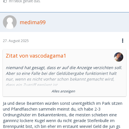
m1980x gefällt das.
medima99
27. August 2025
Zitat von vascodagama1
niemand hat gesagt, dass er auf die Anzeige verzichten soll.
Aber so eine Falle bei der Geldübergabe funktioniert halt
nur, wenn es nicht vorher schon bekannt gemacht wird,
dass ein Zugriff geplant ist.
Alles anzeigen
Und natürlich lesen hier auch die Bösen oder deren Helfer
mit.
Ja und diese Beamten würden sonst unentgeltlich im Park sitzen
und Pfandflaschen sammeln meinst du, ich habe 2-3
Und natürlich entstehen dadurch Kosten, auch wenn die
Ordnungshüter im Bekanntenkreis, die meisten schieben eine
Beamten gerade sowieso im Dienst sind.
gannnnz lockere Kugel wenn du nicht gerade Steifenbulle im
Wenn es um organisierte Kriminalität geht, und das ist bei
Brennpunkt bist, ich bin eher im erstaunt wieviel Geld die jun gs