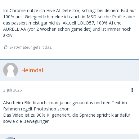
im späteren Verlauf herausgestellt, dass sie die anderen
Bilder, die sie mir geschickt hat, geklaut waren. Aber die
Im Chrome nutze ich Hive AI Detector, schlägt bei deinem Bild auf
Frage bleibt: Wie hat sie (oder er) das gemacht mit dem
100% aus. Gelegentlich melde ich auch in MSD solche Profile aber
Bild? Die Details (natürliche Hand, Licht, Spiegelungen auf
das passiert meist gar nichts. Aktuell LOLO57, 100% AI und
dem Glas) wirken unglaublich realistisch.
AURELLIAA (vor 2 Wochen schon gemeldet) und ist immer noch
aktiv
Hier das Bild:
https://ibb.co/v6mNP9B1
SkatAmateur gefällt das.
2. Eine andere, mit der ich schon länger konversiere,
schickte mir vor kurzem ein Video, welches auch
unglaublich realistisch aussieht. Aber ich bezweifle
Heimdall
trotzdem, da ich weiß (sie hat es mir ganz offen gesagt),
dass sie auf Insta eine halbe Million Fans hat.
2. Juli 2026
Hier das Video:
https://streamable.com/g71nxr
Also beim Bild braucht man ja nur genau das und den Text im
Habt ihr schon Erfahrungen damit gemacht, dass selbst
Rahmen regelt Photoshop schon.
solche personalisierten Fotos/Videos gefälscht waren? Wo
Das Video ist zu 90% KI generiert, die Sprache spricht klar dafür
liegen aktuell die Grenzen der Scammer, oder muss man
sowie die Bewegungen.
mittlerweile wirklich alles anzweifeln, bis man sich im
echten Leben gegenübersteht?