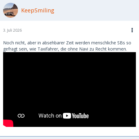
KeepSmiling
3. Juli 2026
Noch nicht, aber in absehbarer Zeit werden menschliche SBs so
gefragt sein, wie Taxifahrer, die ohne Navi zu Recht kommen.