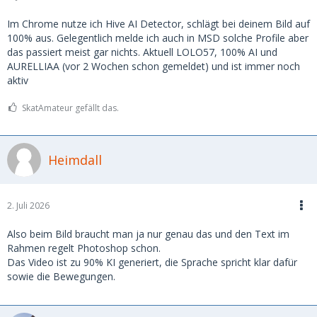
im späteren Verlauf herausgestellt, dass sie die anderen
Bilder, die sie mir geschickt hat, geklaut waren. Aber die
Im Chrome nutze ich Hive AI Detector, schlägt bei deinem Bild auf
Frage bleibt: Wie hat sie (oder er) das gemacht mit dem
100% aus. Gelegentlich melde ich auch in MSD solche Profile aber
Bild? Die Details (natürliche Hand, Licht, Spiegelungen auf
das passiert meist gar nichts. Aktuell LOLO57, 100% AI und
dem Glas) wirken unglaublich realistisch.
AURELLIAA (vor 2 Wochen schon gemeldet) und ist immer noch
aktiv
Hier das Bild:
https://ibb.co/v6mNP9B1
SkatAmateur gefällt das.
2. Eine andere, mit der ich schon länger konversiere,
schickte mir vor kurzem ein Video, welches auch
unglaublich realistisch aussieht. Aber ich bezweifle
Heimdall
trotzdem, da ich weiß (sie hat es mir ganz offen gesagt),
dass sie auf Insta eine halbe Million Fans hat.
2. Juli 2026
Hier das Video:
https://streamable.com/g71nxr
Also beim Bild braucht man ja nur genau das und den Text im
Habt ihr schon Erfahrungen damit gemacht, dass selbst
Rahmen regelt Photoshop schon.
solche personalisierten Fotos/Videos gefälscht waren? Wo
Das Video ist zu 90% KI generiert, die Sprache spricht klar dafür
liegen aktuell die Grenzen der Scammer, oder muss man
sowie die Bewegungen.
mittlerweile wirklich alles anzweifeln, bis man sich im
echten Leben gegenübersteht?