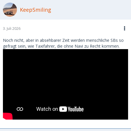
KeepSmiling
3. Juli 2026
Noch nicht, aber in absehbarer Zeit werden menschliche SBs so
gefragt sein, wie Taxifahrer, die ohne Navi zu Recht kommen.