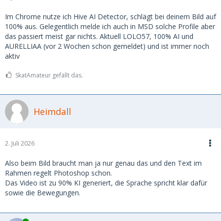
im späteren Verlauf herausgestellt, dass sie die anderen
Bilder, die sie mir geschickt hat, geklaut waren. Aber die
Im Chrome nutze ich Hive AI Detector, schlägt bei deinem Bild auf
Frage bleibt: Wie hat sie (oder er) das gemacht mit dem
100% aus. Gelegentlich melde ich auch in MSD solche Profile aber
Bild? Die Details (natürliche Hand, Licht, Spiegelungen auf
das passiert meist gar nichts. Aktuell LOLO57, 100% AI und
dem Glas) wirken unglaublich realistisch.
AURELLIAA (vor 2 Wochen schon gemeldet) und ist immer noch
aktiv
Hier das Bild:
https://ibb.co/v6mNP9B1
SkatAmateur gefällt das.
2. Eine andere, mit der ich schon länger konversiere,
schickte mir vor kurzem ein Video, welches auch
unglaublich realistisch aussieht. Aber ich bezweifle
Heimdall
trotzdem, da ich weiß (sie hat es mir ganz offen gesagt),
dass sie auf Insta eine halbe Million Fans hat.
2. Juli 2026
Hier das Video:
https://streamable.com/g71nxr
Also beim Bild braucht man ja nur genau das und den Text im
Habt ihr schon Erfahrungen damit gemacht, dass selbst
Rahmen regelt Photoshop schon.
solche personalisierten Fotos/Videos gefälscht waren? Wo
Das Video ist zu 90% KI generiert, die Sprache spricht klar dafür
liegen aktuell die Grenzen der Scammer, oder muss man
sowie die Bewegungen.
mittlerweile wirklich alles anzweifeln, bis man sich im
echten Leben gegenübersteht?