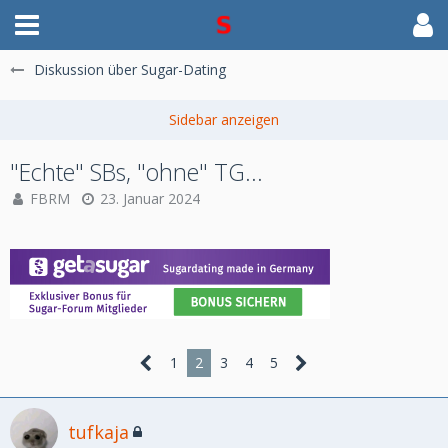
Diskussion über Sugar-Dating
"Echte" SBs, "ohne" TG...
FBRM
23. Januar 2024
1
2
3
4
5
tufkaja