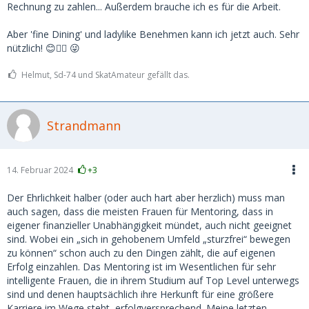
Rechnung zu zahlen... Außerdem brauche ich es für die Arbeit.
Aber 'fine Dining' und ladylike Benehmen kann ich jetzt auch. Sehr
nützlich! 😊👍🏻 😜
Helmut, Sd-74 und SkatAmateur gefällt das.
Strandmann
14. Februar 2024
+3
Der Ehrlichkeit halber (oder auch hart aber herzlich) muss man
auch sagen, dass die meisten Frauen für Mentoring, dass in
eigener finanzieller Unabhängigkeit mündet, auch nicht geeignet
sind. Wobei ein „sich in gehobenem Umfeld „sturzfrei“ bewegen
zu können“ schon auch zu den Dingen zählt, die auf eigenen
Erfolg einzahlen. Das Mentoring ist im Wesentlichen für sehr
intelligente Frauen, die in ihrem Studium auf Top Level unterwegs
sind und denen hauptsächlich ihre Herkunft für eine größere
Karriere im Wege steht, erfolgversprechend. Meine letzten