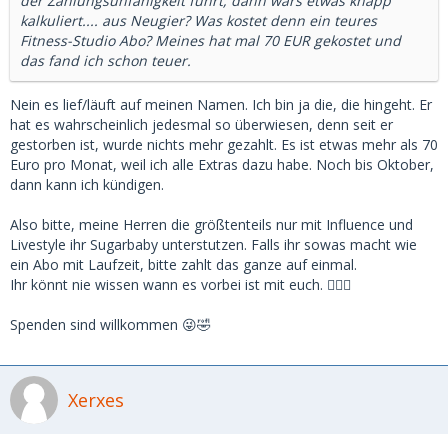
der Zahlungsunfähigkeit führt, dann wars etwas knapp
kalkuliert.... aus Neugier? Was kostet denn ein teures
Fitness-Studio Abo? Meines hat mal 70 EUR gekostet und
das fand ich schon teuer.
Nein es lief/läuft auf meinen Namen. Ich bin ja die, die hingeht. Er
hat es wahrscheinlich jedesmal so überwiesen, denn seit er
gestorben ist, wurde nichts mehr gezahlt. Es ist etwas mehr als 70
Euro pro Monat, weil ich alle Extras dazu habe. Noch bis Oktober,
dann kann ich kündigen.
Also bitte, meine Herren die größtenteils nur mit Influence und
Livestyle ihr Sugarbaby unterstutzen. Falls ihr sowas macht wie
ein Abo mit Laufzeit, bitte zahlt das ganze auf einmal.
Ihr könnt nie wissen wann es vorbei ist mit euch. 🤷🏻‍♀️
Spenden sind willkommen 😜🤣
Xerxes