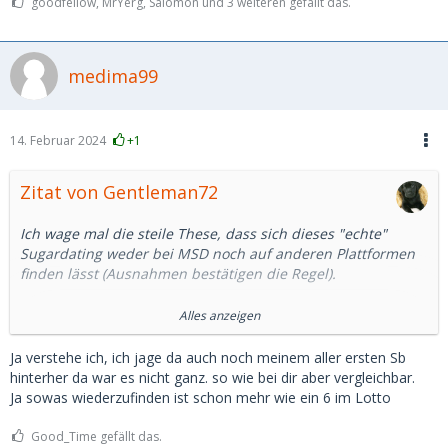
goodfellow, MrYerg, Salomon und 3 weiteren gefällt das.
medima99
14. Februar 2024
+1
Zitat von Gentleman72
Ich wage mal die steile These, dass sich dieses "echte"
Sugardating weder bei MSD noch auf anderen Plattformen
finden lässt (Ausnahmen bestätigen die Regel).
Alles anzeigen
Bei mir war es so, dass ich mein erstes "wahres" SB im
realen Leben kennengelernt habe.
Ja verstehe ich, ich jage da auch noch meinem aller ersten Sb
hinterher da war es nicht ganz. so wie bei dir aber vergleichbar.
Wir kannten damals beide noch nicht mal die Begriffe SD
Ja sowas wiederzufinden ist schon mehr wie ein 6 im Lotto
und SB. Sie war/ ist 25 Jahre jünger, stand damals am
Anfang Ihres Studiums und ich habe sie dann 10 Jahre
Good_Time gefällt das.