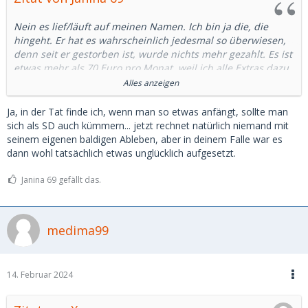
Nein es lief/läuft auf meinen Namen. Ich bin ja die, die
hingeht. Er hat es wahrscheinlich jedesmal so überwiesen,
denn seit er gestorben ist, wurde nichts mehr gezahlt. Es ist
etwas mehr als 70 Euro pro Monat, weil ich alle Extras dazu
habe. Noch bis Oktober, dann kann ich kündigen.
Alles anzeigen
Also bitte, meine Herren die größtenteils nur mit Influence
Ja, in der Tat finde ich, wenn man so etwas anfängt, sollte man
und Livestyle ihr Sugarbaby unterstutzen. Falls ihr sowas
sich als SD auch kümmern... jetzt rechnet natürlich niemand mit
macht wie ein Abo mit Laufzeit, bitte zahlt das ganze auf
seinem eigenen baldigen Ableben, aber in deinem Falle war es
einmal.
dann wohl tatsächlich etwas unglücklich aufgesetzt.
Ihr könnt nie wissen wann es vorbei ist mit euch. 🤷🏻‍♀️
Janina 69 gefällt das.
Spenden sind willkommen 😜🤣
medima99
14. Februar 2024