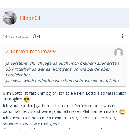
begleitet ... wir hatten reichlich Spass, sowohl bei
Unternehmungen, im Bett, bei Kurzurlauben und ich habe
sie unterstützt ... finanziell (unregelmäßig, aber nicht
Elleon64
unerheblich, aber auch mit keinerlei Erwartungshaltung von
ihr diesbezüglich), Geschenke gegenseitig, Mentoring,
Studium, Stellensuche, - beide wissend, dass es eine
Freundschaft+ auf Zeit ist... jetzt ist sie verheiratet ... wir
14. Februar 2024
+1
haben immer noch freundschaftlichen Telefon/WA- Kontakt
(wovon unsere jetzigen Partner nichts wissen).
Zitat von medima99
Seit dem "jage" ich eigentlich diesem Idealbild immer
Ja verstehe ich, ich jage da auch noch meinem aller ersten
hinterher (auch bei MSD) ... ohne es wieder in der Form
Sb hinterher da war es nicht ganz. so wie bei dir aber
gefunden zu haben.
vergleichbar.
Ja sowas wiederzufinden ist schon mehr wie ein 6 im Lotto
6 im Lotto ist fast unmöglich, ich spiele kein Lotto also tatsächlich
unmöglich.
Ich glaube jeder Jagt immer hinter der Perfekten oder was er
dafür hält her, sonst wäre ja auf all diesen Plattformen nix los.
Ich suche auch noch nach meinem 3 SB, also nicht die No. 3,
sondern so was wie mal gehabt.