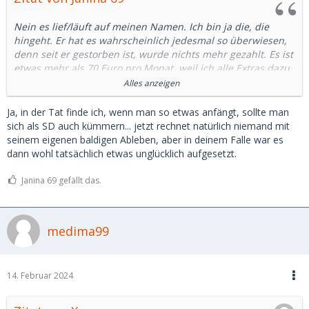
Nein es lief/läuft auf meinen Namen. Ich bin ja die, die
hingeht. Er hat es wahrscheinlich jedesmal so überwiesen,
denn seit er gestorben ist, wurde nichts mehr gezahlt. Es ist
etwas mehr als 70 Euro pro Monat, weil ich alle Extras dazu
habe. Noch bis Oktober, dann kann ich kündigen.
Alles anzeigen
Also bitte, meine Herren die größtenteils nur mit Influence
Ja, in der Tat finde ich, wenn man so etwas anfängt, sollte man
und Livestyle ihr Sugarbaby unterstutzen. Falls ihr sowas
sich als SD auch kümmern... jetzt rechnet natürlich niemand mit
macht wie ein Abo mit Laufzeit, bitte zahlt das ganze auf
seinem eigenen baldigen Ableben, aber in deinem Falle war es
einmal.
dann wohl tatsächlich etwas unglücklich aufgesetzt.
Ihr könnt nie wissen wann es vorbei ist mit euch. 🤷🏻‍♀️
Janina 69 gefällt das.
Spenden sind willkommen 😜🤣
medima99
14. Februar 2024