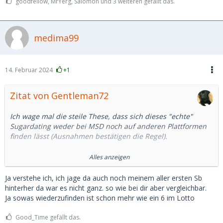
goodfellow, MrYerg, Salomon und 3 weiteren gefällt das.
medima99
14. Februar 2024
+1
Zitat von Gentleman72
Ich wage mal die steile These, dass sich dieses "echte"
Sugardating weder bei MSD noch auf anderen Plattformen
finden lässt (Ausnahmen bestätigen die Regel).
Alles anzeigen
Bei mir war es so, dass ich mein erstes "wahres" SB im
realen Leben kennengelernt habe.
Ja verstehe ich, ich jage da auch noch meinem aller ersten Sb
hinterher da war es nicht ganz. so wie bei dir aber vergleichbar.
Wir kannten damals beide noch nicht mal die Begriffe SD
Ja sowas wiederzufinden ist schon mehr wie ein 6 im Lotto
und SB. Sie war/ ist 25 Jahre jünger, stand damals am
Anfang Ihres Studiums und ich habe sie dann 10 Jahre
Good_Time gefällt das.