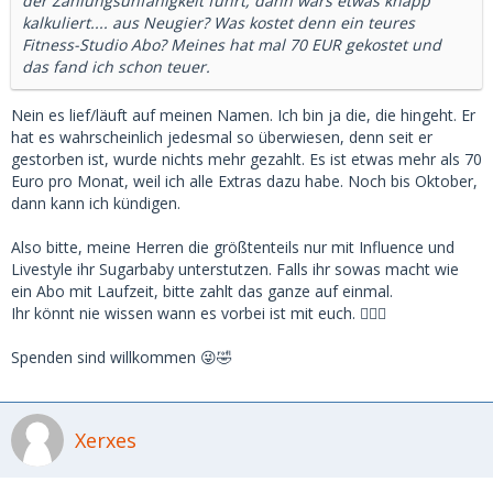
der Zahlungsunfähigkeit führt, dann wars etwas knapp
kalkuliert.... aus Neugier? Was kostet denn ein teures
Fitness-Studio Abo? Meines hat mal 70 EUR gekostet und
das fand ich schon teuer.
Nein es lief/läuft auf meinen Namen. Ich bin ja die, die hingeht. Er
hat es wahrscheinlich jedesmal so überwiesen, denn seit er
gestorben ist, wurde nichts mehr gezahlt. Es ist etwas mehr als 70
Euro pro Monat, weil ich alle Extras dazu habe. Noch bis Oktober,
dann kann ich kündigen.
Also bitte, meine Herren die größtenteils nur mit Influence und
Livestyle ihr Sugarbaby unterstutzen. Falls ihr sowas macht wie
ein Abo mit Laufzeit, bitte zahlt das ganze auf einmal.
Ihr könnt nie wissen wann es vorbei ist mit euch. 🤷🏻‍♀️
Spenden sind willkommen 😜🤣
Xerxes