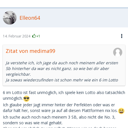
begleitet ... wir hatten reichlich Spass, sowohl bei
Unternehmungen, im Bett, bei Kurzurlauben und ich habe
sie unterstützt ... finanziell (unregelmäßig, aber nicht
Elleon64
unerheblich, aber auch mit keinerlei Erwartungshaltung von
ihr diesbezüglich), Geschenke gegenseitig, Mentoring,
Studium, Stellensuche, - beide wissend, dass es eine
Freundschaft+ auf Zeit ist... jetzt ist sie verheiratet ... wir
14. Februar 2024
+1
haben immer noch freundschaftlichen Telefon/WA- Kontakt
(wovon unsere jetzigen Partner nichts wissen).
Zitat von medima99
Seit dem "jage" ich eigentlich diesem Idealbild immer
Ja verstehe ich, ich jage da auch noch meinem aller ersten
hinterher (auch bei MSD) ... ohne es wieder in der Form
Sb hinterher da war es nicht ganz. so wie bei dir aber
gefunden zu haben.
vergleichbar.
Ja sowas wiederzufinden ist schon mehr wie ein 6 im Lotto
6 im Lotto ist fast unmöglich, ich spiele kein Lotto also tatsächlich
unmöglich.
Ich glaube jeder Jagt immer hinter der Perfekten oder was er
dafür hält her, sonst wäre ja auf all diesen Plattformen nix los.
Ich suche auch noch nach meinem 3 SB, also nicht die No. 3,
sondern so was wie mal gehabt.