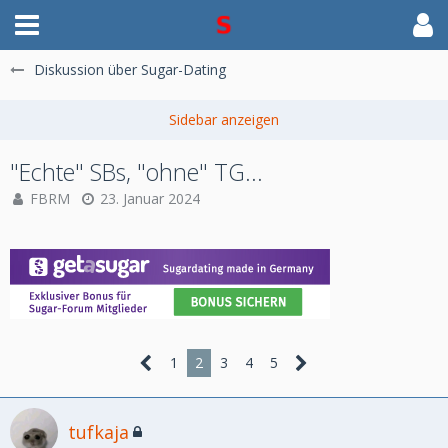
Diskussion über Sugar-Dating
"Echte" SBs, "ohne" TG...
FBRM
23. Januar 2024
1
2
3
4
5
tufkaja