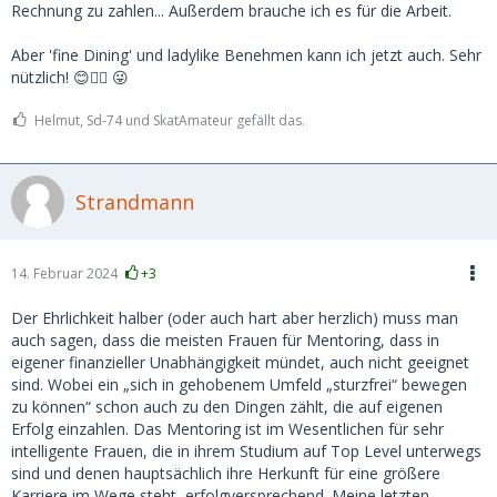
Rechnung zu zahlen... Außerdem brauche ich es für die Arbeit.
Aber 'fine Dining' und ladylike Benehmen kann ich jetzt auch. Sehr
nützlich! 😊👍🏻 😜
Helmut, Sd-74 und SkatAmateur gefällt das.
Strandmann
14. Februar 2024
+3
Der Ehrlichkeit halber (oder auch hart aber herzlich) muss man
auch sagen, dass die meisten Frauen für Mentoring, dass in
eigener finanzieller Unabhängigkeit mündet, auch nicht geeignet
sind. Wobei ein „sich in gehobenem Umfeld „sturzfrei“ bewegen
zu können“ schon auch zu den Dingen zählt, die auf eigenen
Erfolg einzahlen. Das Mentoring ist im Wesentlichen für sehr
intelligente Frauen, die in ihrem Studium auf Top Level unterwegs
sind und denen hauptsächlich ihre Herkunft für eine größere
Karriere im Wege steht, erfolgversprechend. Meine letzten