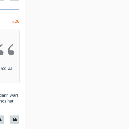
#26
 ich da
 dann wars
ines hat