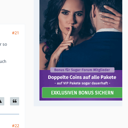
#21
r so
auch
#22