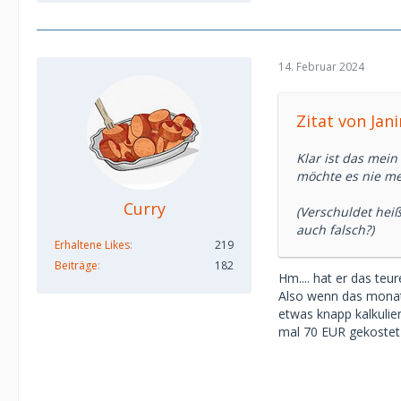
14. Februar 2024
Zitat von Jan
Klar ist das mein
möchte es nie meh
Curry
(Verschuldet hei
auch falsch?)
Erhaltene Likes
219
Beiträge
182
Hm.... hat er das te
Also wenn das monatl
etwas knapp kalkulier
mal 70 EUR gekostet 