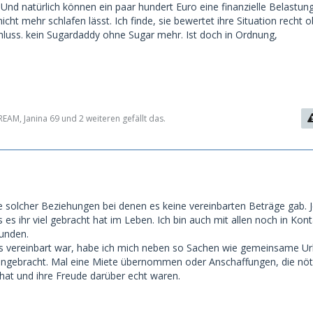
. Und natürlich können ein paar hundert Euro eine finanzielle Belastun
nicht mehr schlafen lässt. Ich finde, sie bewertet ihre Situation recht o
chluss. kein Sugardaddy ohne Sugar mehr. Ist doch in Ordnung,
AM, Janina 69 und 2 weiteren gefällt das.
ige solcher Beziehungen bei denen es keine vereinbarten Beträge gab. 
 es ihr viel gebracht hat im Leben. Ich bin auch mit allen noch in Kon
bunden.
 vereinbart war, habe ich mich neben so Sachen wie gemeinsame Url
 eingebracht. Mal eine Miete übernommen oder Anschaffungen, die nöt
at und ihre Freude darüber echt waren.