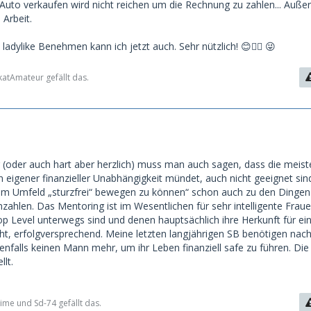
Auto verkaufen wird nicht reichen um die Rechnung zu zahlen... Auß
 Arbeit.
 ladylike Benehmen kann ich jetzt auch. Sehr nützlich! 😊👍🏻 😜
katAmateur gefällt das.
er (oder auch hart aber herzlich) muss man auch sagen, dass die meis
n eigener finanzieller Unabhängigkeit mündet, auch nicht geeignet sin
em Umfeld „sturzfrei“ bewegen zu können“ schon auch zu den Dingen 
nzahlen. Das Mentoring ist im Wesentlichen für sehr intelligente Frauen
p Level unterwegs sind und denen hauptsächlich ihre Herkunft für ei
ht, erfolgversprechend. Meine letzten langjährigen SB benötigen nach
nfalls keinen Mann mehr, um ihr Leben finanziell safe zu führen. Die 
llt.
me und Sd-74 gefällt das.