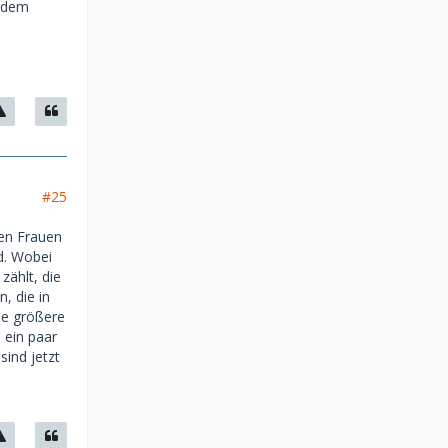
erdem
#25
ten Frauen
d. Wobei
zählt, die
, die in
ne größere
 ein paar
sind jetzt