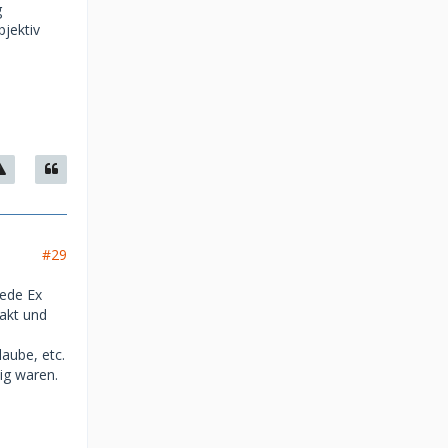
g
bjektiv
#29
Jede Ex
takt und
aube, etc.
ig waren.