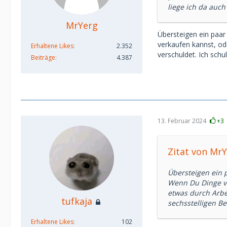
liege ich da auch 
MrYerg
Übersteigen ein paa
verkaufen kannst, od
Erhaltene Likes
2.352
verschuldet. Ich schu
Beiträge
4.387
13. Februar 2024
+3
Zitat von Mr
Übersteigen ein 
Wenn Du Dinge v
etwas durch Arbei
tufkaja
sechsstelligen Be
Erhaltene Likes
102