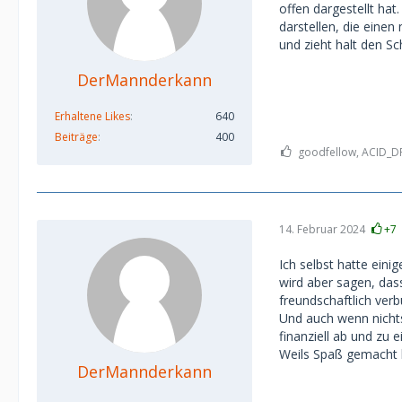
offen dargestellt hat
darstellen, die einen 
und zieht halt den S
DerMannderkann
Erhaltene Likes
640
Beiträge
400
goodfellow, ACID_DRE
14. Februar 2024
+7
Ich selbst hatte ein
wird aber sagen, dass
freundschaftlich ver
Und auch wenn nichts
finanziell ab und zu
Weils Spaß gemacht h
DerMannderkann