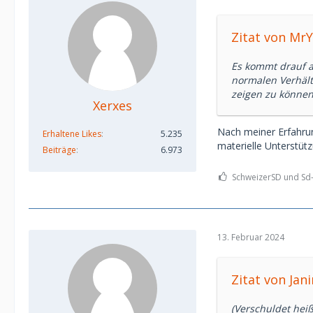
Zitat von Mr
Es kommt drauf a
normalen Verhält
zeigen zu können,
Xerxes
Nach meiner Erfahrung
Erhaltene Likes
5.235
materielle Unterstüt
Beiträge
6.973
SchweizerSD und Sd-7
13. Februar 2024
Zitat von Jan
(Verschuldet hei