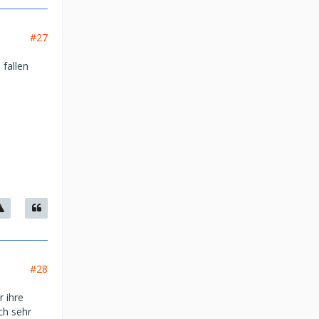
#27
 fallen
#28
r ihre
ch sehr