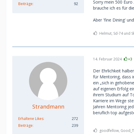
Sorry mein 500 Euro 
Beiträge
92
brauche ich es für die
Aber 'fine Dining' und
Helmut, Sd-74 und S
14. Februar 2024
+3
Der Ehrlichkeit halb
für Mentoring, dass i
ein „sich in gehoben
auf eigenen Erfolg ei
ihrem Studium auf To
Karriere im Wege ste
Strandmann
Jahren Mentoring jede
beruflich top aufgeste
Erhaltene Likes
272
Beiträge
239
goodfellow, Good_Ti