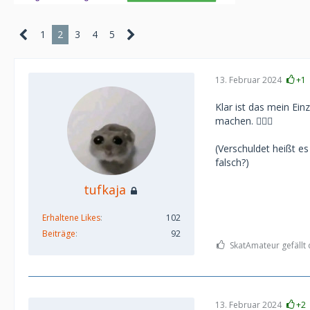
1
2
3
4
5
13. Februar 2024
+1
Klar ist das mein Ein
machen. 🤷🏻‍♀️
(Verschuldet heißt e
falsch?)
tufkaja
Erhaltene Likes
102
Beiträge
92
SkatAmateur gefällt 
13. Februar 2024
+2