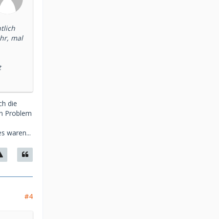
tlich
hr, mal
t
ch die
in Problem
s waren...
#4