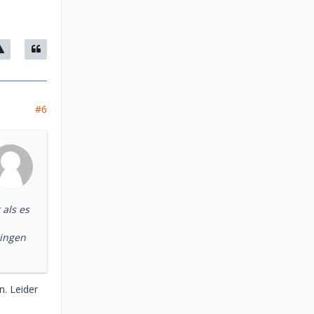
#6
als es
ringen
n. Leider