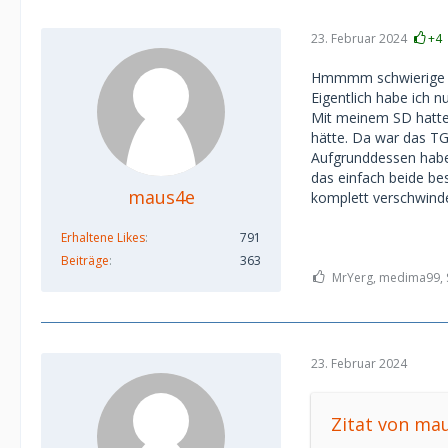
23. Februar 2024
+4
Hmmmm schwierige 
Eigentlich habe ich n
Mit meinem SD hatte s
hätte. Da war das TG
Aufgrunddessen haben
das einfach beide be
maus4e
komplett verschwind
Erhaltene Likes
791
Beiträge
363
MrYerg, medima99, S
23. Februar 2024
Zitat von ma