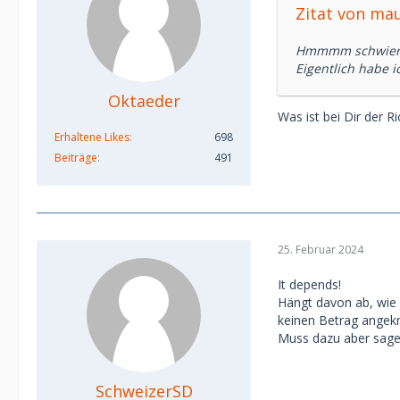
Zitat von ma
Hmmmm schwieri
Eigentlich habe i
Oktaeder
Was ist bei Dir der 
Erhaltene Likes
698
Beiträge
491
25. Februar 2024
It depends!
Hängt davon ab, wie s
keinen Betrag angekr
Muss dazu aber sagen
SchweizerSD