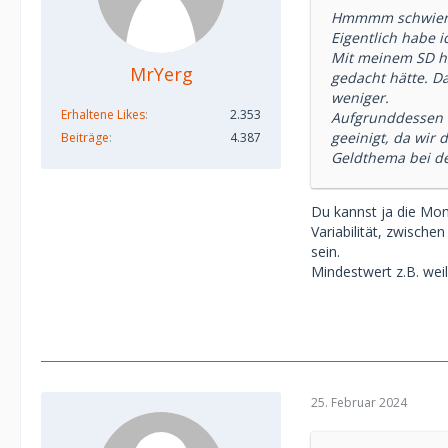
Hmmmm schwieri
Eigentlich habe i
Mit meinem SD hatt
MrYerg
gedacht hätte. D
weniger.
Erhaltene Likes
2.353
Aufgrunddessen h
geeinigt, da wir
Beiträge
4.387
Geldthema bei de
Du kannst ja die Mon
Variabilität, zwische
sein.
Mindestwert z.B. wei
25. Februar 2024