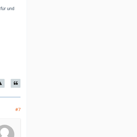
afür und
#7