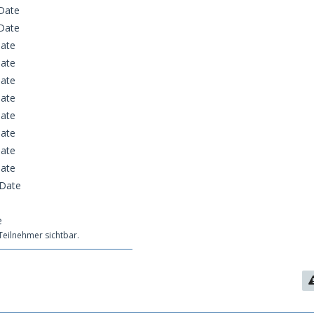
Date
Date
Date
Date
Date
Date
Date
Date
Date
Date
 Date
e
 Teilnehmer sichtbar.