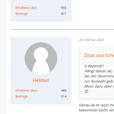
Erhaltene Likes
555
Beiträge
671
26. Februar 2024
Zitat von Sc
It depends!
Hängt davon ab, wi
bei der Abstimmu
Helmut
zur Auswahl gab.
Muss dazu aber s
Erhaltene Likes
469
😉
Beiträge
514
Genau da ist auch me
bekommen (nicht ver