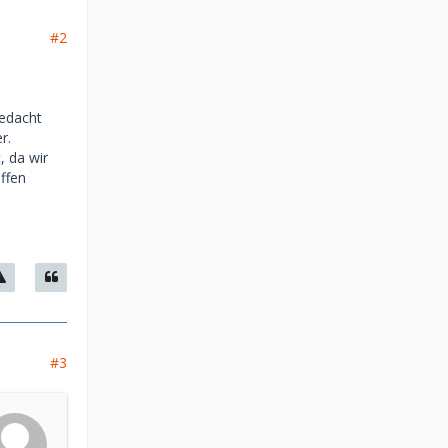
#2
gedacht
r.
, da wir
ffen
#3